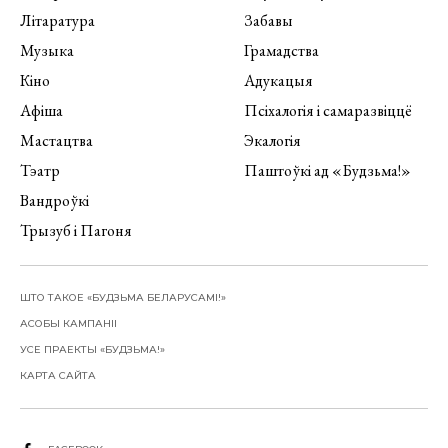
Літаратура
Забавы
Музыка
Грамадства
Кіно
Адукацыя
Афіша
Псіхалогія і самаразвіццё
Мастацтва
Экалогія
Тэатр
Паштоўкі ад «Будзьма!»
Вандроўкі
Трызуб і Пагоня
ШТО ТАКОЕ «БУДЗЬМА БЕЛАРУСАМІ!»
АСОБЫ КАМПАНІІ
УСЕ ПРАЕКТЫ «БУДЗЬМА!»
КАРТА САЙТА