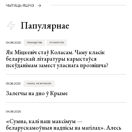
ЧЫТАЦЬ ЯШЧЭ
Папулярнае
04.08.2026
ГРАМАДСТВА
ЛІТАРАТУРА
Як Міцкевіч стаў Коласам. Чаму класік
беларускай літаратуры карыстаўся
псеўданімам замест уласнага прозвішча?
05.08.2026
«МАМА, НЕ ЖУРЫСЯ!»
Залегчы на дно ў Крыме
04.08.2026
«Сумна, калі наш максімум —
беларускамоўныя надпісы на магілах». Алесь