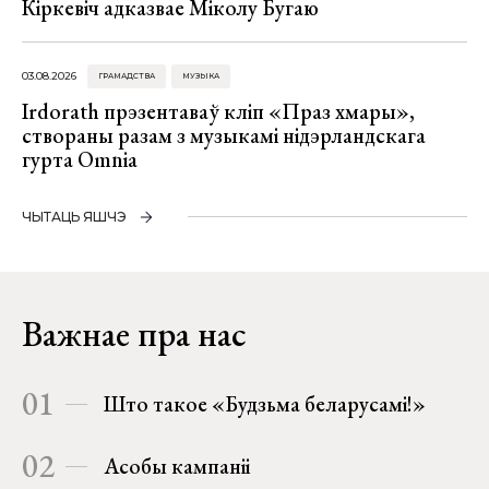
Кіркевіч адказвае Міколу Бугаю
03.08.2026
ГРАМАДСТВА
МУЗЫКА
Irdorath прэзентаваў кліп «Праз хмары»,
створаны разам з музыкамі нідэрландскага
гурта Omnia
ЧЫТАЦЬ ЯШЧЭ
Важнае пра нас
01
Што такое «Будзьма беларусамі!»
02
Асобы кампаніі