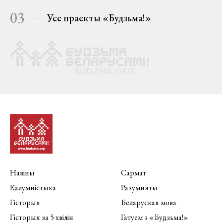
03
Усе праекты «Будзьма!»
Навіны
Сармат
Калумністыка
Разумняты
Гісторыя
Беларуская мова
Гісторыя за 5 хвілін
Гатуем з «Будзьма!»