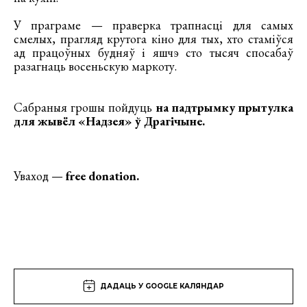
У праграме — праверка трапнасці для самых
смелых, прагляд крутога кіно для тых, хто стаміўся
ад працоўных будняў і яшчэ сто тысяч спосабаў
разагнаць восеньскую маркоту.
Сабраныя грошы пойдуць
на падтрымку прытулка
для жывёл «Надзея» ў Драгічыне.
Уваход —
free donation.
ДАДАЦЬ У GOOGLE КАЛЯНДАР