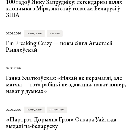
100 гадоў Янку Запрудніку: легендарны шлях
хлопчыка з Міра, які стаў голасам Беларусі ў
ЗША
07.08.2026
ГРАМАДСТВА
МУЗЫКА
I’m Freaking Crazy — новы сінгл Анастасіі
Рыдлеўскай
07.08.2026
Ганна Златкоўская: «Няхай не перамаглі, але
магчы — гэта рабіць і не здавацца, нават цяпер,
нават у думках»
07.08.2026
ГРАМАДСТВА
ЛІТАРАТУРА
«Партрэт Дорыяна Грэя» Оскара Уайльда
выдалі па-беларуску