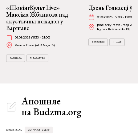
«ШокінгКульт Live»
Дзень Годнасці ў 
Максіма Жбанкова пад
09.08.2026 (17:00 - 19:00)
акустычны псіхадэл у
plac przy restauracji Żubr
Варшаве
Rynek Kościuszki 10)
09.08.2026 (15:30 - 21:00)
БЕЛАСТОК
ІНШАЕ
Karma Crew (al. 3 Maja 15)
ВАРШАВА
ЛІТАРАТУРА
Апошняе
на Budzma.org
09.08.2026
БЕЛАРУСЫ СВЕТУ