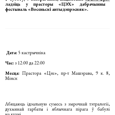
ладзіць у прасторы «ЦЭХ»
дабрачынны
фестываль «Восеньскі антыдэпрэсняк».
Дата:
5 кастрычніка
Час:
з 12:00 да 22:00
Месца:
Прастора «Цэх», пр-т Машэрава, 9 к. 8,
Мінск
Абяцаюць ідэальную сумесь з змрочнай тэтралогіі,
духмянай гарбаты і яблычнага пірага ў бабулі
на кухні.