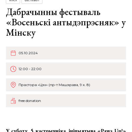
МІНСК
ФЕСТЫВАЛІ
Дабрачынны фестываль
«Восеньскі антыдэпрэсняк» у
Мінску
05.10.2024
12:00 - 22:00
Прастора «Цэх» (пр-т Машэрава, 9 к. 8)
free donation
У суботу, 5 кастрычніка, ініцыятыва
«Paws Up!»