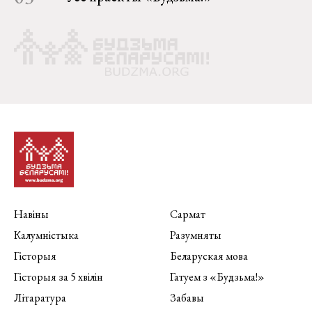
Навіны
Сармат
Калумністыка
Разумняты
Гісторыя
Беларуская мова
Гісторыя за 5 хвілін
Гатуем з «Будзьма!»
Літаратура
Забавы