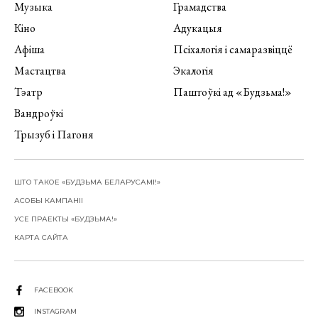
Музыка
Грамадства
Кіно
Адукацыя
Афіша
Псіхалогія і самаразвіццё
Мастацтва
Экалогія
Тэатр
Паштоўкі ад «Будзьма!»
Вандроўкі
Трызуб і Пагоня
ШТО ТАКОЕ «БУДЗЬМА БЕЛАРУСАМІ!»
АСОБЫ КАМПАНІІ
УСЕ ПРАЕКТЫ «БУДЗЬМА!»
КАРТА САЙТА
FACEBOOK
INSTAGRAM