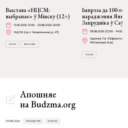
Выстава «НЦСМ:
Імпрэза да 100-год
выбранае» ў Мінску (12+)
нараджэння Янкі
Запрудніка ў Саў
11.06.2026 12:00 - 23.08.2026 20:00
09.08.2026 (12:00 - 14:00)
НЦСМ (пр-т Незалежнасці, 47)
Царква Св. Еўфрасінні П
Whitehead Ave)
МІНСК
ВЫСТАВЫ
ІНШАЕ
Апошняе
на Budzma.org
07.08.2026
ГРАМАДСТВА
МУЗЫКА