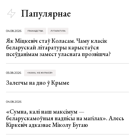
Папулярнае
04.08.2026
ГРАМАДСТВА
ЛІТАРАТУРА
Як Міцкевіч стаў Коласам. Чаму класік
беларускай літаратуры карыстаўся
псеўданімам замест уласнага прозвішча?
05.08.2026
«МАМА, НЕ ЖУРЫСЯ!»
Залегчы на дно ў Крыме
04.08.2026
«Сумна, калі наш максімум —
беларускамоўныя надпісы на магілах». Алесь
Кіркевіч адказвае Міколу Бугаю