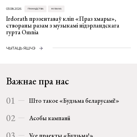
03.08.2026
ГРАМАДСТВА
МУЗЫКА
Irdorath прэзентаваў кліп «Праз хмары»,
створаны разам з музыкамі нідэрландскага
гурта Omnia
ЧЫТАЦЬ ЯШЧЭ
Важнае пра нас
01
Што такое «Будзьма беларусамі!»
02
Асобы кампаніі
03
Усе праекты «Будзьма!»