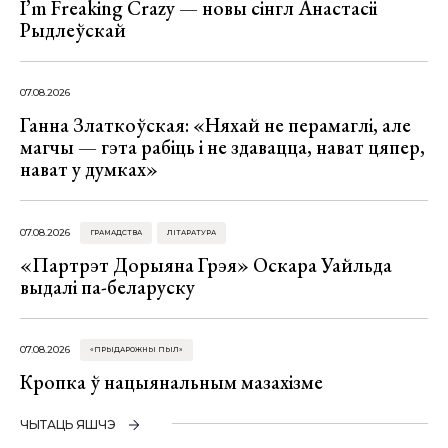
I’m Freaking Crazy — новы сінгл Анастасіі
Рыдлеўскай
07.08.2026
Ганна Златкоўская: «Няхай не перамаглі, але
магчы — гэта рабіць і не здавацца, нават цяпер,
нават у думках»
07.08.2026
ГРАМАДСТВА
ЛІТАРАТУРА
«Партрэт Дорыяна Грэя» Оскара Уайльда
выдалі па-беларуску
07.08.2026
«ПРЫДАРОЖНЫ ПЫЛ»
Кропка ў нацыянальным мазахізме
ЧЫТАЦЬ ЯШЧЭ