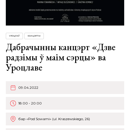
УРОЦЛАЎ
КАНЦЭРТЫ
Дабрачынны канцэрт «Дзве
радзімы ў маім сэрцы» ва
Уроцлаве
09.04.2022
18:00 - 20:00
бар «Pod Sowami» (ul. Kraszewskiego, 26)