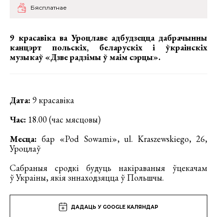
Бясплатнае
9 красавіка ва Уроцлаве адбудзецца дабрачынны
канцэрт польскіх, беларускіх і ўкраінскіх
музыкаў «Дзве радзімы ў маім сэрцы».
Дата:
9 красавіка
Час:
18.00 (час мясцовы)
Месца:
бар «Pod Sowami», ul. Kraszewskiego, 26,
Уроцлаў
Сабраныя сродкі будуць накіраваныя ўцекачам
ў Украіны, якія зннаходзяцца ў Польшчы.
ДАДАЦЬ У GOOGLE КАЛЯНДАР