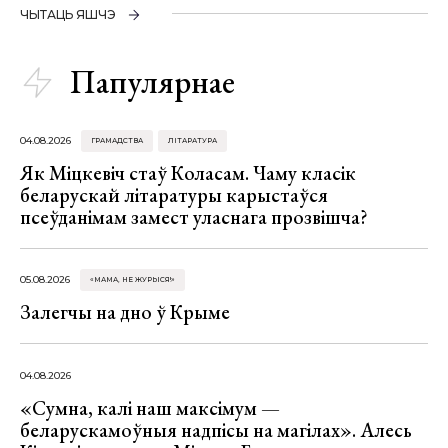
ЧЫТАЦЬ ЯШЧЭ
Папулярнае
04.08.2026
ГРАМАДСТВА
ЛІТАРАТУРА
Як Міцкевіч стаў Коласам. Чаму класік
беларускай літаратуры карыстаўся
псеўданімам замест уласнага прозвішча?
05.08.2026
«МАМА, НЕ ЖУРЫСЯ!»
Залегчы на дно ў Крыме
04.08.2026
«Сумна, калі наш максімум —
беларускамоўныя надпісы на магілах». Алесь