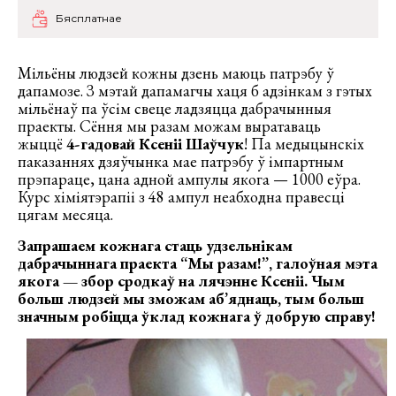
Бясплатнае
Мільёны людзей кожны дзень маюць патрэбу ў
дапамозе. З мэтай дапамагчы хаця б адзінкам з гэтых
мільёнаў па ўсім свеце ладзяцца дабрачынныя
праекты. Сёння мы разам можам выратаваць
жыццё
4-гадовай Ксеніі Шаўчук
! Па медыцынскіх
паказаннях дзяўчынка мае патрэбу ў імпартным
прэпараце, цана адной ампулы якога — 1000 еўра.
Курс хіміятэрапіі з 48 ампул неабходна правесці
цягам месяца.
Запрашаем кожнага стаць удзельнікам
дабрачыннага праекта “Мы разам!”, галоўная мэта
якога — збор сродкаў на лячэнне Ксеніі. Чым
больш людзей мы зможам аб’яднаць, тым больш
значным робіцца ўклад кожнага ў добрую справу!