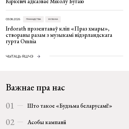
Кіркевіч адказвае Міколу Бугаю
03.08.2026
ГРАМАДСТВА
МУЗЫКА
Irdorath прэзентаваў кліп «Праз хмары»,
створаны разам з музыкамі нідэрландскага
гурта Omnia
ЧЫТАЦЬ ЯШЧЭ
Важнае пра нас
01
Што такое «Будзьма беларусамі!»
02
Асобы кампаніі