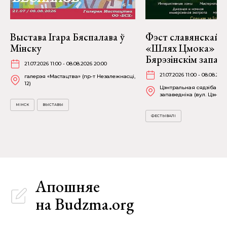
Выстава Ігара Бяспалава ў
Фэст славянскай м
Мінску
«Шлях Цмока» ў
Бярэзінскім запав
21.07.2026 11:00 - 08.08.2026 20:00
21.07.2026 11:00 - 08.08.202
галерэя «Мастацтва» (пр-т Незалежнасці,
12)
Цэнтральная сядзіба Бяр
запаведніка (вул. Цэнтра
МІНСК
ВЫСТАВЫ
ФЕСТЫВАЛІ
Апошняе
на Budzma.org