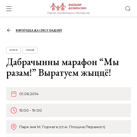
ВЯРНУЦЦА ДА СПІСУ ПАДЗЕЙ
МІНСК
ІНШАЕ
Дабрачынны марафон “Мы
разам!” Выратуем жыццё!
01.06.2014
15:00 - 19:00
Парк імя М. Горкага (ст.м. Плошча Перамогі)