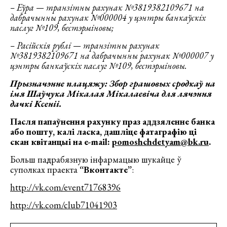
– Еўра — транзітны рахунак №3819382109671 на
дабрачынны рахунак №000004 у цэнтры банкаўскіх
паслуг №109, бестэрміновы;
– Расійскія рублі — транзітны рахунак
№3819382109671 на дабрачынны рахунак №000007 у
цэнтры банкаўскіх паслуг №109, бестэрміновы.
Прызначэнне плацяжу: Збор грашовых сродкаў на
імя Шаўчука Мікалая Мікалаевіча для лячэння
дачкі Ксеніі.
Пасля папаўнення рахунку праз аддзяленне банка
або пошту, калі ласка, дашліце фатаграфію ці
скан квітанцыі на e-mail:
pomoshchdetyam@bk.ru
.
Больш падрабязную інфармацыю шукайце ў
суполках праекта
“Вконтакте”
:
http://vk.com/event71768396
http://vk.com/club71041903