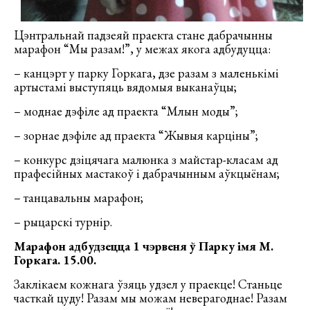
Цэнтральнай падзеяй праекта стане дабрачынны
марафон “Мы разам!”, у межах якога адбудуцца:
– канцэрт у парку Горкага, дзе разам з маленькімі
артыстамі выступяць вядомыя выканаўцы;
– моднае дэфіле ад праекта “Млын моды”;
– зорнае дэфіле ад праекта “Жывыя карціны”;
– конкурс дзіцячага малюнка з майстар-класам ад
прафесійных мастакоў і дабрачынным аўкцыёнам;
– танцавальны марафон;
– рыцарскі турнір.
Марафон адбудзецца 1 чэрвеня ў Парку імя М.
Горкага. 15.00.
Заклікаем кожнага ўзяць удзел у праекце! Станьце
часткай цуду! Разам мы можам неверагоднае! Разам