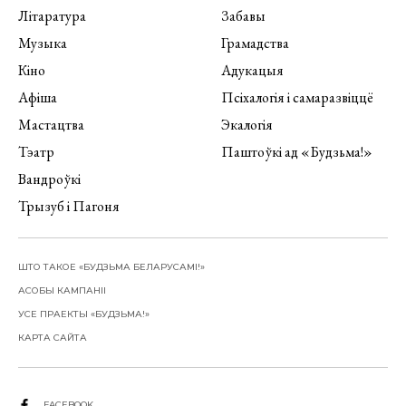
Літаратура
Забавы
Музыка
Грамадства
Кіно
Адукацыя
Афіша
Псіхалогія і самаразвіццё
Мастацтва
Экалогія
Тэатр
Паштоўкі ад «Будзьма!»
Вандроўкі
Трызуб і Пагоня
ШТО ТАКОЕ «БУДЗЬМА БЕЛАРУСАМІ!»
АСОБЫ КАМПАНІІ
УСЕ ПРАЕКТЫ «БУДЗЬМА!»
КАРТА САЙТА
FACEBOOK