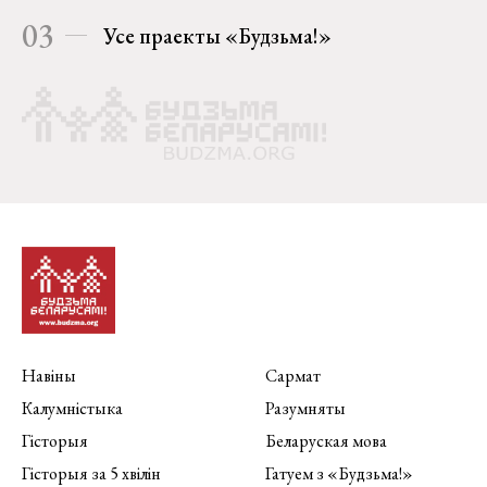
03
Усе праекты «Будзьма!»
Навіны
Сармат
Калумністыка
Разумняты
Гісторыя
Беларуская мова
Гісторыя за 5 хвілін
Гатуем з «Будзьма!»