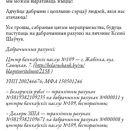
мы можам выратаваць жыццё!
Адчуйце дабрыню і цеплыню сэрцаў людзей, якія нас
атачаюць!
Усе грошы, сабраныя цягам мерапрыемства, будуць
паступаць на дабрачынныя рахункі на лячэнне Ксеніі
Шаўчук.
Дабрачынныя рахункі:
Цэнтр банкаўскіх паслуг №109 — г. Жабінка, вул.
Савецкая, 7. (
http://belarusbank.by/ru/
blagotvoritelnost/2158
)
УНП 200246676; МФА 150501246
– Беларускія рублі — транзітны рахунак
№3819382109235 на дабрачынны рахунак №000011 у
цэнтры банкаўскіх паслуг №109, бестэрміновы;
– Даляры ЗША — транзітны рахунак
№3819382109671 на дабрачынны рахунак №000008 у
цэнтры банкаўскіх паслуг №109, бестэрміновы;