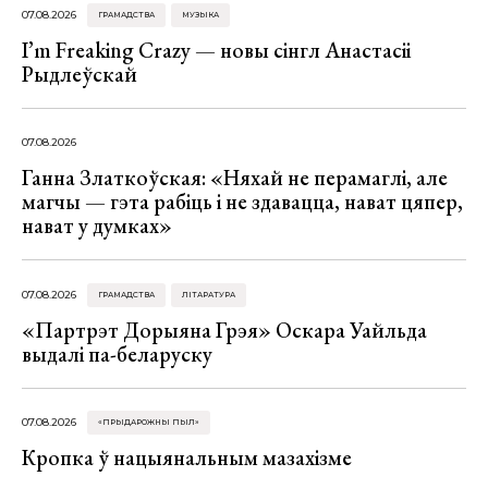
07.08.2026
ГРАМАДСТВА
МУЗЫКА
I’m Freaking Crazy — новы сінгл Анастасіі
Рыдлеўскай
07.08.2026
Ганна Златкоўская: «Няхай не перамаглі, але
магчы — гэта рабіць і не здавацца, нават цяпер,
нават у думках»
07.08.2026
ГРАМАДСТВА
ЛІТАРАТУРА
«Партрэт Дорыяна Грэя» Оскара Уайльда
выдалі па-беларуску
07.08.2026
«ПРЫДАРОЖНЫ ПЫЛ»
Кропка ў нацыянальным мазахізме