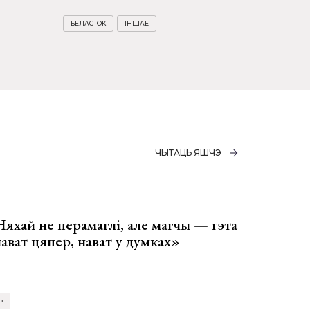
БЕЛАСТОК
ІНШАЕ
ЧЫТАЦЬ ЯШЧЭ
Няхай не перамаглі, але магчы — гэта
 нават цяпер, нават у думках»
»