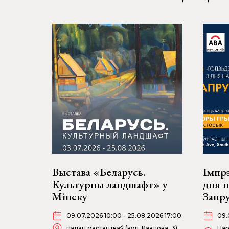
Выстава «Беларусь.
Імпрэ
Культурны ландшафт» у
дня 
Мінску
Запр
09.07.2026 10:00 - 25.08.2026 17:00
09.
палац мастацтваў (вул. Казлова, 3)
Цар