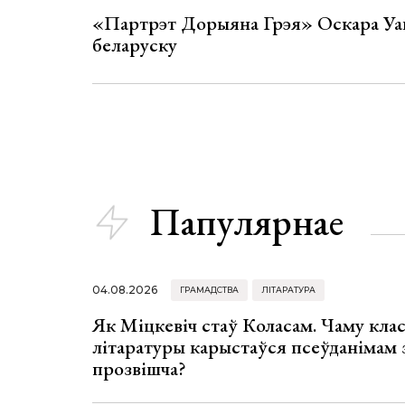
«Партрэт Дорыяна Грэя» Оскара Уай
беларуску
Папулярнае
04.08.2026
ГРАМАДСТВА
ЛІТАРАТУРА
Як Міцкевіч стаў Коласам. Чаму клас
літаратуры карыстаўся псеўданімам 
прозвішча?