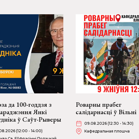
за да 100-годдзя з
Роварны прабег
нараджэння Янкі
салідарнасці ў Вільні
удніка ў Саўт-Рыверы
09.08.2026 (12:30 - 14:30)
08.2026 (12:00 - 14:00)
Кафедральная плошча
ква Св. Еўфрасінні Полацкай