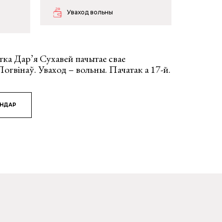
Уваход вольны
тка Дар’я Сухавей пачытае свае
Логвінаў. Уваход – вольны. Пачатак а 17-й.
ЯНДАР