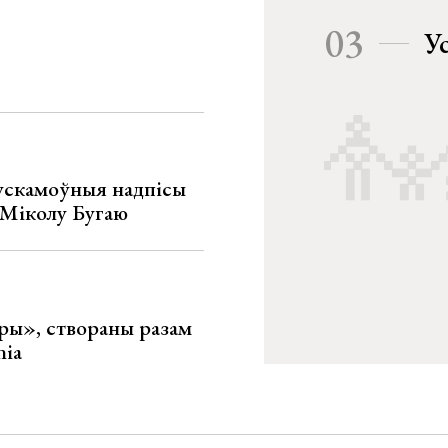
03
У
ускамоўныя надпісы
е Міколу Бугаю
ары», створаны разам
nia