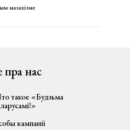
ым мазахізме
 пра нас
то такое «Будзьма
еларусамі!»
собы кампаніі