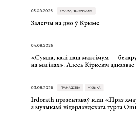
05.08.2026
«МАМА, НЕ ЖУРЫСЯ!»
Залегчы на дно ў Крыме
04.08.2026
«Сумна, калі наш максімум — белар
на магілах». Алесь Кіркевіч адказва
03.08.2026
ГРАМАДСТВА
МУЗЫКА
Irdorath прэзентаваў кліп «Праз хм
з музыкамі нідэрландскага гурта Om