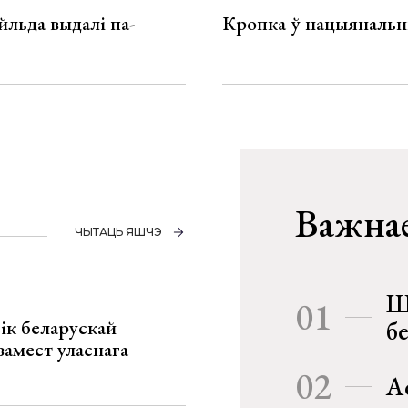
льда выдалі па-
Кропка ў нацыянальн
Важнае
ЧЫТАЦЬ ЯШЧЭ
Ш
01
ік беларускай
б
замест уласнага
02
А