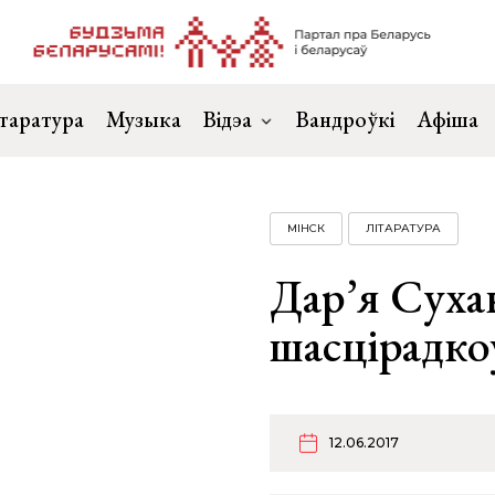
таратура
Музыка
Відэа
Вандроўкі
Афіша
МІНСК
ЛІТАРАТУРА
Дар’я Суха
шасцірадко
12.06.2017