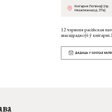
Кнігарня Логвінаў (пр.
Незалежнасці, 37а)
12 чэрвеня расійская паэ
шасцірадкоўі ў кнігарні 
ДАДАЦЬ У GOOGLE КАЛ
ава