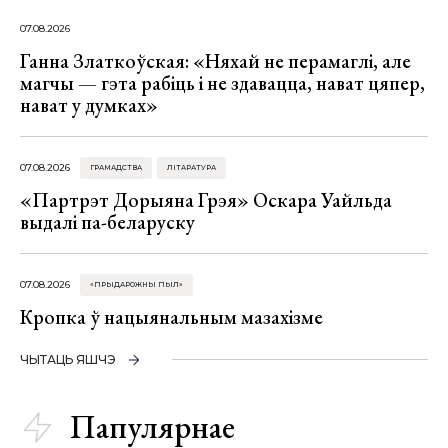
07.08.2026
Ганна Златкоўская: «Няхай не перамаглі, але
магчы — гэта рабіць і не здавацца, нават цяпер,
нават у думках»
07.08.2026
ГРАМАДСТВА
ЛІТАРАТУРА
«Партрэт Дорыяна Грэя» Оскара Уайльда
выдалі па-беларуску
07.08.2026
«ПРЫДАРОЖНЫ ПЫЛ»
Кропка ў нацыянальным мазахізме
ЧЫТАЦЬ ЯШЧЭ
Папулярнае