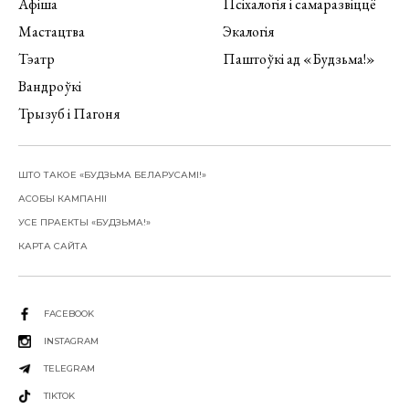
Афіша
Псіхалогія і самаразвіццё
Мастацтва
Экалогія
Тэатр
Паштоўкі ад «Будзьма!»
Вандроўкі
Трызуб і Пагоня
ШТО ТАКОЕ «БУДЗЬМА БЕЛАРУСАМІ!»
АСОБЫ КАМПАНІІ
УСЕ ПРАЕКТЫ «БУДЗЬМА!»
КАРТА САЙТА
FACEBOOK
INSTAGRAM
TELEGRAM
TIKTOK