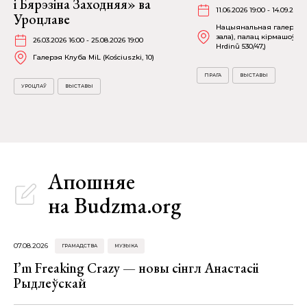
і Бярэзіна Заходняя» ва
11.06.2026 19:00 - 14.09.2026
Уроцлаве
Нацыянальная галерэя П
зала), палац кірмашоў (
26.03.2026 16:00 - 25.08.2026 19:00
Hrdinů 530/47,)
Галерэя Клуба MiL (Kościuszki, 10)
ПРАГА
ВЫСТАВЫ
УРОЦЛАЎ
ВЫСТАВЫ
Апошняе
на Budzma.org
07.08.2026
ГРАМАДСТВА
МУЗЫКА
I’m Freaking Crazy — новы сінгл Анастасіі
Рыдлеўскай