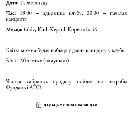
Дата:
14 лістападу
Час:
19:00 – адкрыцце клубу, 20:00 – пачатак
канцэрту
Месца:
Łódź, Klub Keja ul. Kopernika 46
Квіткі можна будзе набыць у дзень канцэрту ў клубе.
Кошт: 60 злотых (наяўнымі)
Частка сабраных сродкаў пойдзе на патрэбы
Фундацыі ADD
ДАДАЦЬ У GOOGLE КАЛЯНДАР