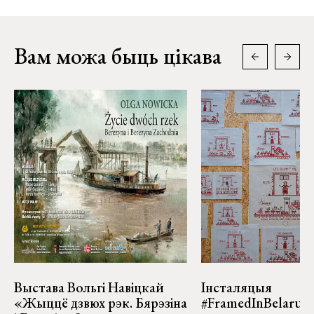
Вам можа быць цікава
Выстава Вольгі Навіцкай
Інсталяцыя
«Жыццё дзвюх рэк. Бярэзіна
#FramedInBelarus 