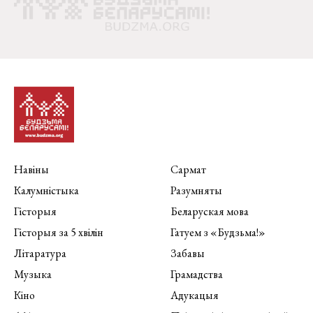
Навіны
Сармат
Калумністыка
Разумняты
Гісторыя
Беларуская мова
Гісторыя за 5 хвілін
Гатуем з «Будзьма!»
Літаратура
Забавы
Музыка
Грамадства
Кіно
Адукацыя