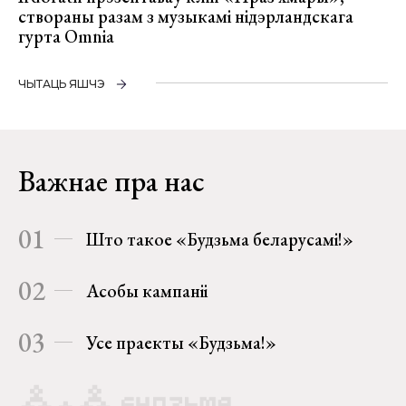
створаны разам з музыкамі нідэрландскага
гурта Omnia
ЧЫТАЦЬ ЯШЧЭ
Важнае пра нас
01
Што такое «Будзьма беларусамі!»
02
Асобы кампаніі
03
Усе праекты «Будзьма!»