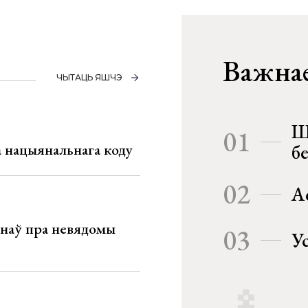
Важнае
ЧЫТАЦЬ ЯШЧЭ
Ш
01
га нацыянальнага коду
б
02
А
мінаў пра невядомы
03
У