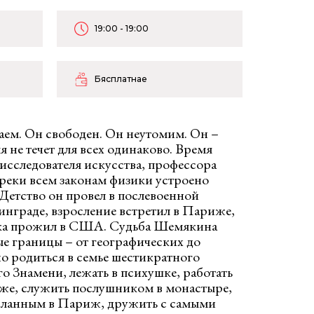
19:00 - 19:00
Бясплатнае
аем. Он свободен. Он неутомим. Он –
не течет для всех одинаково. Время
исследователя искусства, профессора
еки всем законам физики устроено
Детство он провел в послевоенной
инграде, взросление встретил в Париже,
века прожил в США. Судьба Шемякина
ые границы – от географических до
 родиться в семье шестикратного
о Знамени, лежать в психушке, работать
же, служить послушником в монастыре,
ысланным в Париж, дружить с самыми