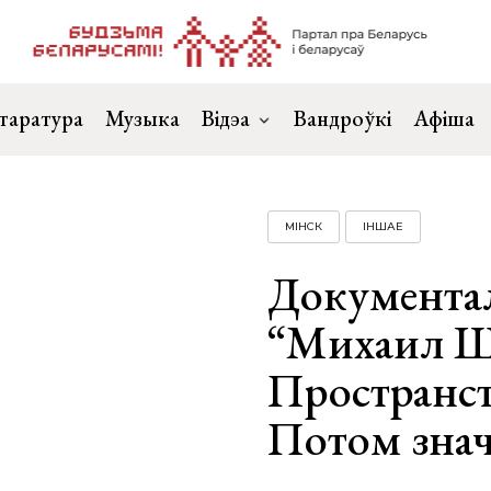
таратура
Музыка
Відэа
Вандроўкі
Афіша
МІНСК
ІНШАЕ
Документа
“Михаил Ш
Пространст
Потом знач