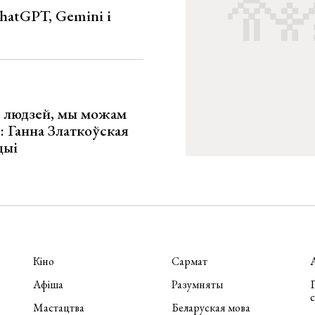
hatGPT, Gemini і
х людзей, мы можам
»: Ганна Златкоўская
цыі
Кіно
Сармат
Афіша
Разумняты
П
Мастацтва
Беларуская мова