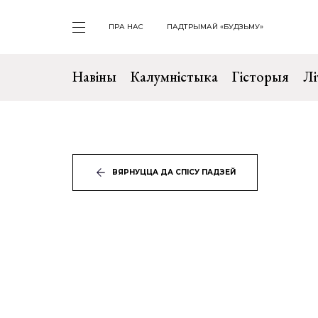
ПРА НАС
ПАДТРЫМАЙ «БУДЗЬМУ»
Навіны
Калумністыка
Гісторыя
Лі
ВЯРНУЦЦА ДА СПІСУ ПАДЗЕЙ