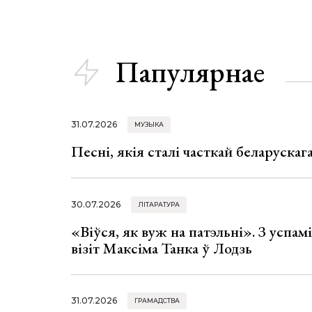
Папулярнае
31.07.2026
МУЗЫКА
Песні, якія сталі часткай беларуска
30.07.2026
ЛІТАРАТУРА
«Віўся, як вуж на патэльні». З успа
візіт Максіма Танка ў Лодзь
31.07.2026
ГРАМАДСТВА