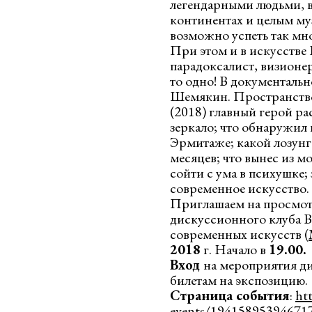
легендарными людьми, в
континентах и целым му
возможно успеть так мн
При этом и в искусстве
парадоксалист, визионер
то одно! В документал
Шемякин. Пространство
(2018) главный герой ра
зеркало; что обнаружил
Эрмитаже; какой лозунг
месяцев; что вынес из 
сойти с ума в психушке;
современное искусство.
Приглашаем на просмот
дискуссионного клуба
современных искусств (
2018
г. Начало в
19.00.
Вход
на мероприятия д
билетам на экспозицию.
Страница события
:
ht
events/19415895394671