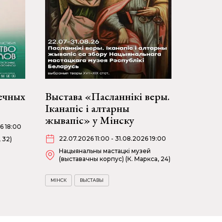
ечных
Выстава «Пасланнікі веры.
Іканапіс і алтарны
жывапіс» у Мінску
6 18:00
22.07.2026 11:00 - 31.08.2026 19:00
 32)
Нацыянальны мастацкі музей
(выставачны корпус) (К. Маркса, 24)
МІНСК
ВЫСТАВЫ