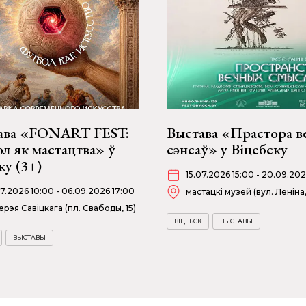
ава «FONART FEST:
Выстава «Прастора в
л як мастацтва» ў
сэнсаў» у Віцебску
у (3+)
15.07.2026 15:00 - 20.09.202
07.2026 10:00 - 06.09.2026 17:00
мастацкі музей (вул. Леніна,
ерэя Савіцкага (пл. Свабоды, 15)
ВІЦЕБСК
ВЫСТАВЫ
ВЫСТАВЫ