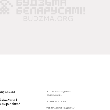
Адукацыя
ШТО ТАКОЕ «БУДЗЬМА
БЕЛАРУСАМІ!»
сіхалогія і
АСОБЫ КАМПАНІІ
самаразвіццё
УСЕ ПРАЕКТЫ «БУДЗЬМА!»