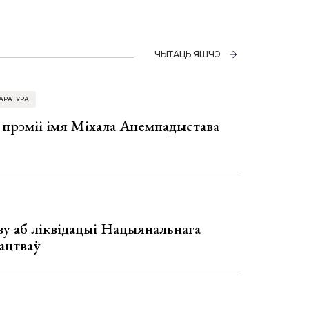
ЧЫТАЦЬ ЯШЧЭ
АРАТУРА
 прэміі імя Міхала Анемпадыстава
у аб ліквідацыі Нацыянальнага
ацтваў