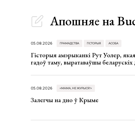
Апошняе
на Bu
05.08.2026
ГРАМАДСТВА
ГІСТОРЫЯ
АСОБА
Гісторыя амэрыканкі Рут Уолер, яка
гадоў таму, выратаваўшы беларускіх
05.08.2026
«МАМА, НЕ ЖУРЫСЯ!»
Залегчы на дно ў Крыме