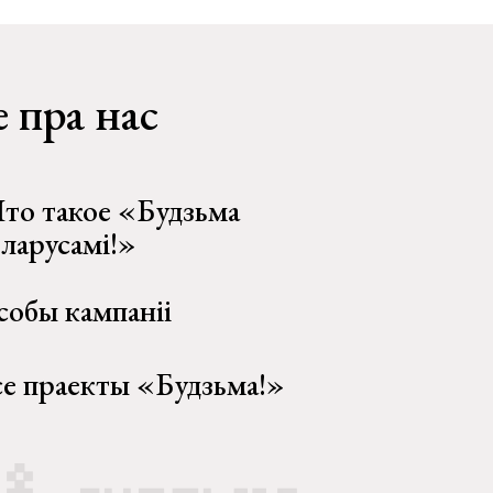
 пра нас
то такое «Будзьма
еларусамі!»
собы кампаніі
се праекты «Будзьма!»