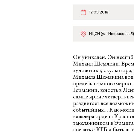
12.09.2018
НЦСИ (ул. Некрасова, 3)
Он уникален. Он несгиб
Михаил Шемякин. Время 
художника, скульптора, 
Михаила Шемякина вопр
предельно многомерно. 
Германии, юность в Лен
самые яркие четверть 
раздвигает все возможн
событийных… Как можно
кавалера ордена Красног
такелажником в Эрмита
воевать с КГБ и быть в