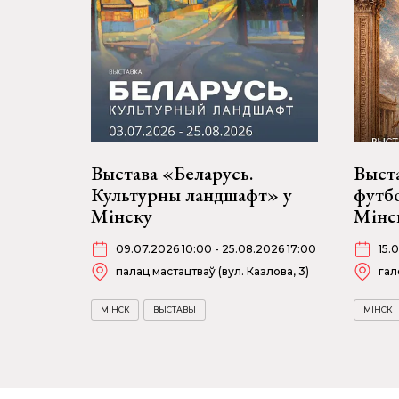
Выстава «Беларусь.
Выст
Культурны ландшафт» у
футбо
Мінску
Мінск
09.07.2026 10:00 - 25.08.2026 17:00
15.
палац мастацтваў (вул. Казлова, 3)
гал
МІНСК
ВЫСТАВЫ
МІНСК