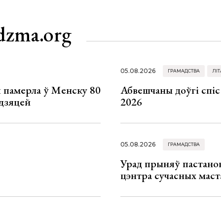
dzma.org
05.08.2026
ГРАМАДСТВА
ЛІТ
я памерла ў Менску 80
Абвешчаны доўгі спіс
 дзяцей
2026
05.08.2026
ГРАМАДСТВА
Урад прыняў пастанов
цэнтра сучасных маст