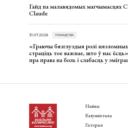
Гайд па малавядомых магчымасцях C
Claude
31.07.2026
ГРАМАДСТВА
«Граючы бязглуздыя ролі нязломны
страціць тое важнае, што ў нас ёсць
пра права на боль і слабасць у эмігра
Навіны
Калумністыка
Гісторыя