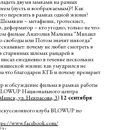
ладеть двумя замками на разных
зеем (пусть и воображаемым)?! Как
ого пережить в рамках одной жизни?
 Шемякин – метафизик, гротескист,
, деформатор – кто угодно, только не что-
ьном фильме Анатолия Малкина “Михаил
 свободы или Потом значит никогда”
ссказывает: почему не любит смотреть в
 в старинных шлемах рыцарей в
 писал ежедневно в течение нескольких
монашеской жизни; как умудрился не
 за что благодарен КГБ и почему презирает
р и обсуждение фильма в рамках работы
 BLOWUP Национального центра
Минск, ул. Некрасова, 3
)
12 сентября
искуссионного клуба BLOWUP по
tps://www.facebook.com/
72/