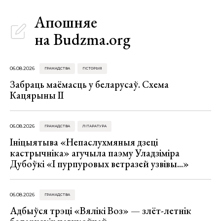
Апошняе
на Budzma.org
06.08.2026
ГРАМАДСТВА
ГІСТОРЫЯ
Забраць маёмасць у беларусаў. Схема
Кацярыны ІІ
06.08.2026
ГРАМАДСТВА
ЛІТАРАТУРА
Ініцыятыва «Непаслухмяныя дзеці
кастрычніка» агучыла паэму Уладзіміра
Дубоўкі «І пурпуровых ветразей узвівы...»
06.08.2026
ГРАМАДСТВА
Адбыўся трэці «Вялікі Воз» — злёт-летнік