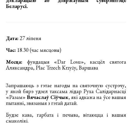
дэкларацыю аб дзяржаўным суверэнітэце
Беларусі.
Дата:
27 ліпеня
Час:
18.30 (час мясцовы)
Месца:
фундацыя «Dar Losu», касцёл святога
Аляксандра, Plac Trzech Krzyży, Варшава
Запрашаюць з гэтае нагоды на святочную сустрэчу,
у якой бярэ удзел таксама лідар Руха Салідарнасці
«Разам»
Вячаслаў Сіўчык
, які адкажа на ўсе вашыя
пытанні, звязаныя з гэтай датай.
Будзе кава, гарбата і печыва, вітаюцца і вашыя
смаколікі.