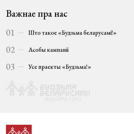
Важнае пра нас
01
Што такое «Будзьма беларусамі!»
02
Асобы кампаніі
03
Усе праекты «Будзьма!»