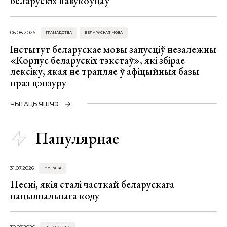
беларускіх навукоўцаў
06.08.2026
ГРАМАДСТВА
БЕЛАРУСКАЯ МОВА
Інстытут беларускае мовы запусціў незалежны
«Корпус беларускіх тэкстаў», які збірае
лексіку, якая не трапляе ў афіцыйныя базы
праз цэнзуру
ЧЫТАЦЬ ЯШЧЭ
Папулярнае
31.07.2026
МУЗЫКА
Песні, якія сталі часткай беларускага
нацыянальнага коду