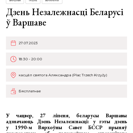
ВАРШАВА
ІНШАЕ
ВЕЧАРЫНЫ
Дзень Незалежнасці Беларусі
ў Варшаве
27.07.2023
18:30 - 20:00
касцёл святога Аляксандра (Plac Trzech Krzyży)
Бясплатнае
У чацвер, 27 ліпеня, беларусы Варшавы
адзначаюць
Дзень Незалежнасці
: у гэты дзень
у 1990-м Вярхоўны Савет БССР прыняў