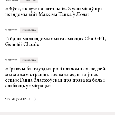
30.07.2026
ЛІТАРАТУРА
«Віўся, як вуж на патэльні». З успамінаў пра
невядомы візіт Максіма Танка ў Лодзь
31.07.2026
ГРАМАДСТВА
Гайд па малавядомых магчымасцях ChatGPT,
Gemini і Claude
31.07.2026
ГРАМАДСТВА
«Граючы бязглуздыя ролі нязломных людзей,
мы можам страціць тое важнае, што ў нас
ёсць»: Ганна Златкоўская пра права на боль і
слабасць у эміграцыі
ЧЫТАЦЬ ЯШЧЭ