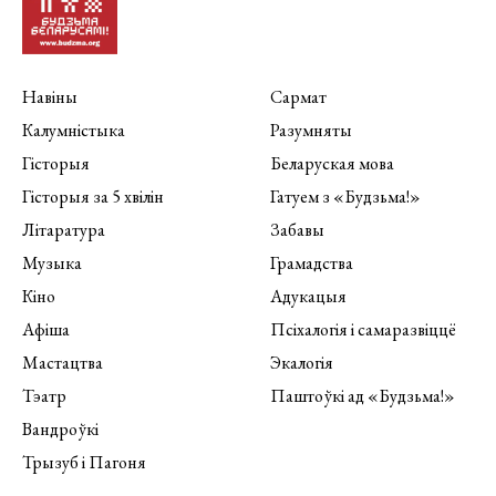
Навіны
Сармат
Калумністыка
Разумняты
Гісторыя
Беларуская мова
Гісторыя за 5 хвілін
Гатуем з «Будзьма!»
Літаратура
Забавы
Музыка
Грамадства
Кіно
Адукацыя
Афіша
Псіхалогія і самаразвіццё
Мастацтва
Экалогія
Тэатр
Паштоўкі ад «Будзьма!»
Вандроўкі
Трызуб і Пагоня