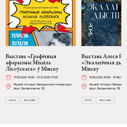
Выстава «Графічныя
Выстава Алеся Род
афарызмы Міхаіла
«Экалагічная дысп
Лісоўскага» ў Мінску
Мінску
17.03.2026 16:00 - 31.12.2026 17:00
19.05.2026 10:00 - 31.08.2026
Музей гісторыі беларускай літаратуры
Музей гісторыі беларуск
(вул. Багдановіча, 13)
(вул. Багдановіча, 13)
МІНСК
ВЫСТАВЫ
МІНСК
ВЫСТАВЫ