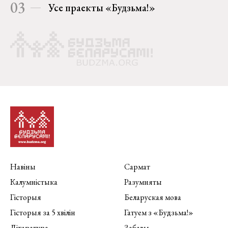
03
Усе праекты «Будзьма!»
Навіны
Сармат
Калумністыка
Разумняты
Гісторыя
Беларуская мова
Гісторыя за 5 хвілін
Гатуем з «Будзьма!»
Літаратура
Забавы