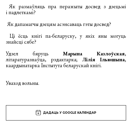
Як размаўляць пра перажыты досвед з дзецьмі
і падлеткамі?
Як дапамагчы дзецям асэнсаваць гэты досвед?
Ці ёсць кнігі па-беларуску, у якіх яны могуць
знайсці сябе?
Удзел бяруць
Марына Казлоўская
,
літаратуразнаўца, рэдактарка;
Лілія Ільюшына
,
каардынатарка Інстытута беларускай кнігі.
Уваход вольны.
ДАДАЦЬ У GOOGLE КАЛЯНДАР