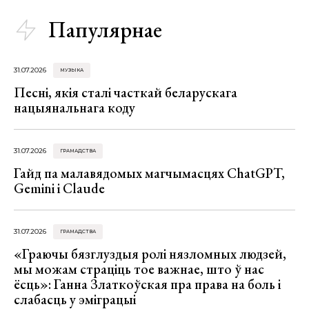
Папулярнае
31.07.2026
МУЗЫКА
Песні, якія сталі часткай беларускага
нацыянальнага коду
31.07.2026
ГРАМАДСТВА
Гайд па малавядомых магчымасцях ChatGPT,
Gemini і Claude
31.07.2026
ГРАМАДСТВА
«Граючы бязглуздыя ролі нязломных людзей,
мы можам страціць тое важнае, што ў нас
ёсць»: Ганна Златкоўская пра права на боль і
слабасць у эміграцыі