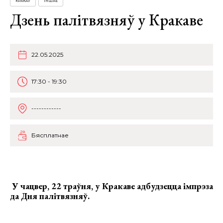
КРАКАЎ
ІНШАЕ
Дзень палітвязняў у Кракаве
22.05.2025
17:30 - 19:30
------------
Бясплатнае
У чацвер, 22 траўня, у Кракаве адбудзецца
імпрэза
да Дня палітвязняў.