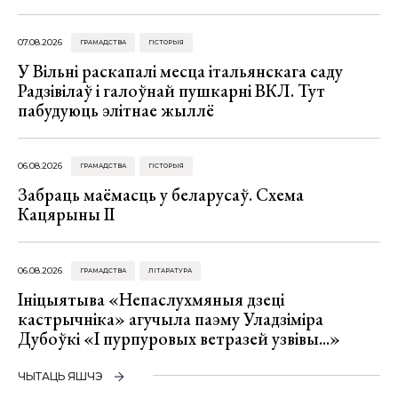
07.08.2026
ГРАМАДСТВА
ГІСТОРЫЯ
У Вільні раскапалі месца італьянскага саду
Радзівілаў і галоўнай пушкарні ВКЛ. Тут
пабудуюць элітнае жыллё
06.08.2026
ГРАМАДСТВА
ГІСТОРЫЯ
Забраць маёмасць у беларусаў. Схема
Кацярыны ІІ
06.08.2026
ГРАМАДСТВА
ЛІТАРАТУРА
Ініцыятыва «Непаслухмяныя дзеці
кастрычніка» агучыла паэму Уладзіміра
Дубоўкі «І пурпуровых ветразей узвівы...»
ЧЫТАЦЬ ЯШЧЭ