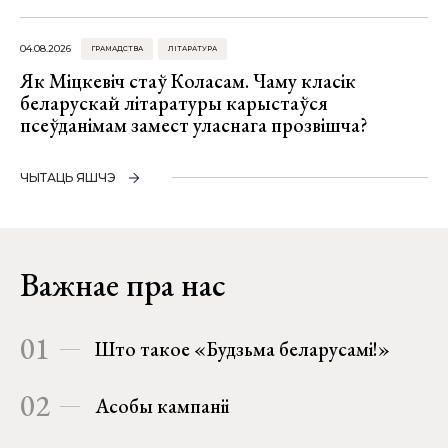
04.08.2026
ГРАМАДСТВА
ЛІТАРАТУРА
Як Міцкевіч стаў Коласам. Чаму класік
беларускай літаратуры карыстаўся
псеўданімам замест уласнага прозвішча?
ЧЫТАЦЬ ЯШЧЭ
Важнае пра нас
01
Што такое «Будзьма беларусамі!»
02
Асобы кампаніі