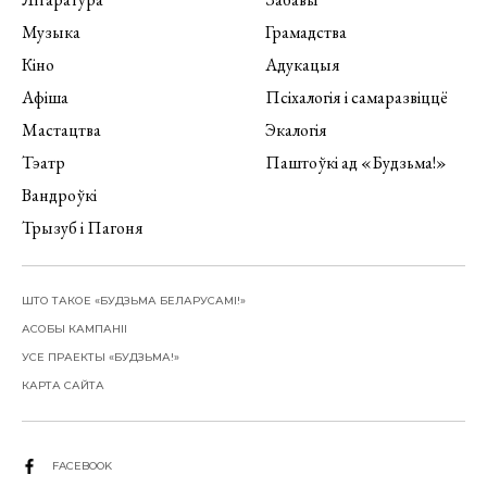
Музыка
Грамадства
Кіно
Адукацыя
Афіша
Псіхалогія і самаразвіццё
Мастацтва
Экалогія
Тэатр
Паштоўкі ад «Будзьма!»
Вандроўкі
Трызуб і Пагоня
ШТО ТАКОЕ «БУДЗЬМА БЕЛАРУСАМІ!»
АСОБЫ КАМПАНІІ
УСЕ ПРАЕКТЫ «БУДЗЬМА!»
КАРТА САЙТА
FACEBOOK