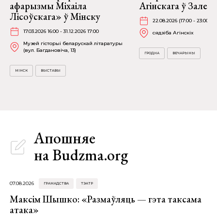
афарызмы Міхаіла
Агінскага ў Залесс
Лісоўскага» ў Мінску
22.08.2026 (17:00 - 23:00)
17.03.2026 16:00 - 31.12.2026 17:00
сядзіба Агінскіх
Музей гісторыі беларускай літаратуры
(вул. Багдановіча, 13)
ГРОДНА
ВЕЧАРЫНЫ
МІНСК
ВЫСТАВЫ
Апошняе
на Budzma.org
07.08.2026
ГРАМАДСТВА
ТЭАТР
Максім Шышко: «Размаўляць — гэта таксама
атака»