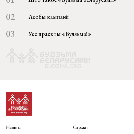
02
Асобы кампаніі
03
Усе праекты «Будзьма!»
Навіны
Сармат