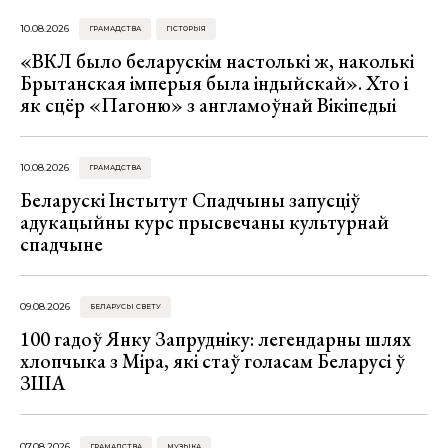
10.08.2026
ГРАМАДСТВА
ГІСТОРЫЯ
«ВКЛ было беларускім настолькі ж, наколькі
Брытанская імперыя была індыйскай». Хто і
як сцёр «Пагоню» з англамоўнай Вікіпедыі
10.08.2026
ГРАМАДСТВА
Беларускі Інстытут Спадчыны запусціў
адукацыйны курс прысвечаны культурнай
спадчыне
09.08.2026
БЕЛАРУСЫ СВЕТУ
100 гадоў Янку Запрудніку: легендарны шлях
хлопчыка з Міра, які стаў голасам Беларусі ў
ЗША
07.08.2026
ГРАМАДСТВА
МУЗЫКА