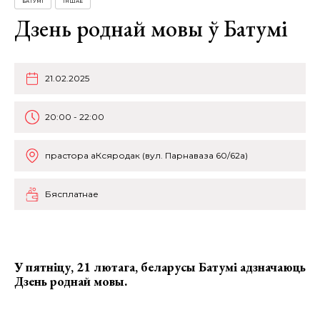
БАТУМІ
ІНШАЕ
Дзень роднай мовы ў Батумі
21.02.2025
20:00 - 22:00
прастора аКсяродак (вул. Парнаваза 60/62а)
Бясплатнае
У пятніцу, 21 лютага, беларусы Батумі адзначаюць
Дзень роднай мовы.