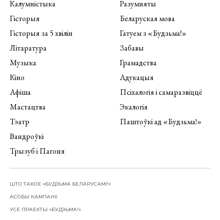
Калумністыка
Разумняты
Гісторыя
Беларуская мова
Гісторыя за 5 хвілін
Гатуем з «Будзьма!»
Літаратура
Забавы
Музыка
Грамадства
Кіно
Адукацыя
Афіша
Псіхалогія і самаразвіццё
Мастацтва
Экалогія
Тэатр
Паштоўкі ад «Будзьма!»
Вандроўкі
Трызуб і Пагоня
ШТО ТАКОЕ «БУДЗЬМА БЕЛАРУСАМІ!»
АСОБЫ КАМПАНІІ
УСЕ ПРАЕКТЫ «БУДЗЬМА!»