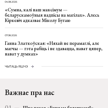
04.08.2026
«Сумна, калі наш максімум —
беларускамоўныя надпісы на магілах». Алесь
Кіркевіч адказвае Міколу Бугаю
07.08.2026
Ганна Златкоўская: «Няхай не перамаглі, але
магчы — гэта рабіць і не здавацца, нават цяпер,
нават у думках»
ЧЫТАЦЬ ЯШЧЭ
Важнае пра нас
01
Што такое «Будзьма беларусамі!»