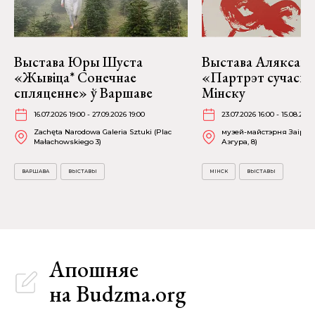
Выстава Юры Шуста
Выстава Аляксан
«Жывіца* Сонечнае
«Партрэт сучасні
спляценне» ў Варшаве
Мінску
16.07.2026 19:00 - 27.09.2026 19:00
23.07.2026 16:00 - 15.08.2026
Zachęta Narodowa Galeria Sztuki (Plac
музей-майстэрня Заіра А
Małachowskiego 3)
Азгура, 8)
ВАРШАВА
ВЫСТАВЫ
МІНСК
ВЫСТАВЫ
Апошняе
на Budzma.org