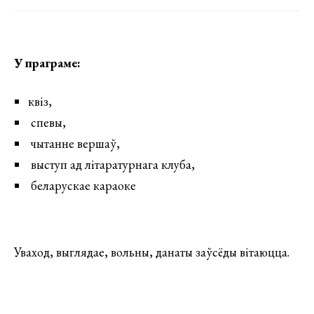
У праграме:
квіз,
спевы,
чытанне вершаў,
выступ ад літаратурнага клуба,
беларускае караоке
Уваход, выглядае, вольны, данаты заўсёды вітаюцца.