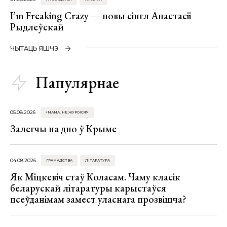
I’m Freaking Crazy — новы сінгл Анастасіі
Рыдлеўскай
ЧЫТАЦЬ ЯШЧЭ
Папулярнае
05.08.2026
«МАМА, НЕ ЖУРЫСЯ!»
Залегчы на дно ў Крыме
04.08.2026
ГРАМАДСТВА
ЛІТАРАТУРА
Як Міцкевіч стаў Коласам. Чаму класік
беларускай літаратуры карыстаўся
псеўданімам замест уласнага прозвішча?