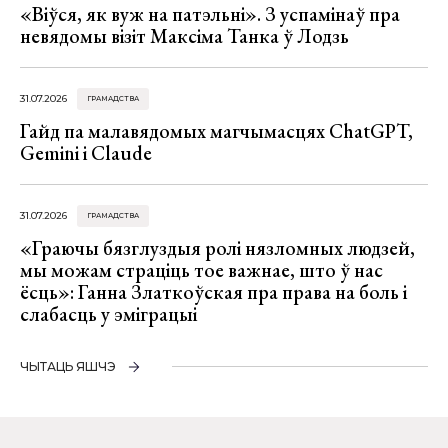
«Віўся, як вуж на патэльні». З успамінаў пра
невядомы візіт Максіма Танка ў Лодзь
31.07.2026
ГРАМАДСТВА
Гайд па малавядомых магчымасцях ChatGPT,
Gemini і Claude
31.07.2026
ГРАМАДСТВА
«Граючы бязглуздыя ролі нязломных людзей,
мы можам страціць тое важнае, што ў нас
ёсць»: Ганна Златкоўская пра права на боль і
слабасць у эміграцыі
ЧЫТАЦЬ ЯШЧЭ