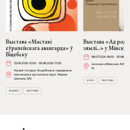
Выстава «Мастакі
Выстава «Ад родн
еўрапейскага авангарда» ў
зямлі...» у Мінску
Віцебску
08.07.2026 18:00 - 30.08.202
25.06.2026 10:00 - 30.08.2026 17:00
мінская абласная бібліят
4)
Музей гісторыі Віцебскага народнага
мастацкага вучылішча (вул. Марка
Шагала, 5А)
МІНСК
ВЫСТАВЫ
ВІЦЕБСК
ВЫСТАВЫ