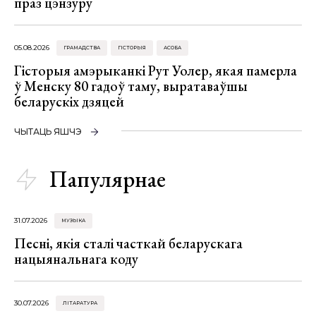
праз цэнзуру
05.08.2026
ГРАМАДСТВА
ГІСТОРЫЯ
АСОБА
Гісторыя амэрыканкі Рут Уолер, якая памерла
ў Менску 80 гадоў таму, выратаваўшы
беларускіх дзяцей
ЧЫТАЦЬ ЯШЧЭ
Папулярнае
31.07.2026
МУЗЫКА
Песні, якія сталі часткай беларускага
нацыянальнага коду
30.07.2026
ЛІТАРАТУРА