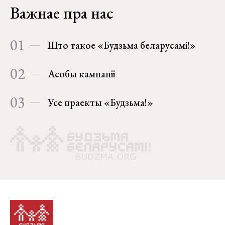
Важнае пра нас
01
Што такое «Будзьма беларусамі!»
02
Асобы кампаніі
03
Усе праекты «Будзьма!»