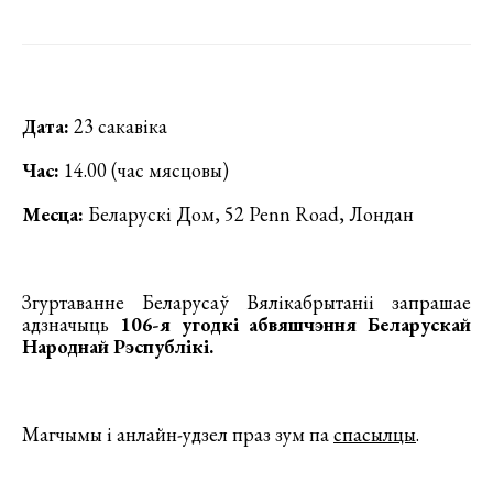
Дата:
23 сакавіка
Час:
14.00 (час мясцовы)
Месца:
Беларускі Дом, 52 Penn Road, Лондан
Згуртаванне Беларусаў Вялікабрытаніі запрашае
адзначыць
106-я угодкі абвяшчэння Беларускай
Народнай Рэспублікі.
Магчымы і анлайн-удзел праз зум па
спасылцы
.