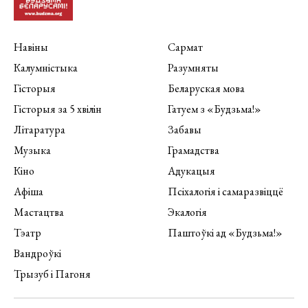
Навіны
Сармат
Калумністыка
Разумняты
Гісторыя
Беларуская мова
Гісторыя за 5 хвілін
Гатуем з «Будзьма!»
Літаратура
Забавы
Музыка
Грамадства
Кіно
Адукацыя
Афіша
Псіхалогія і самаразвіццё
Мастацтва
Экалогія
Тэатр
Паштоўкі ад «Будзьма!»
Вандроўкі
Трызуб і Пагоня