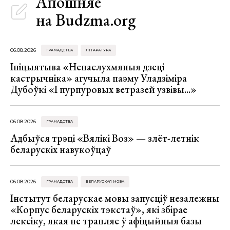
Апошняе
на Budzma.org
06.08.2026
ГРАМАДСТВА
ЛІТАРАТУРА
Ініцыятыва «Непаслухмяныя дзеці
кастрычніка» агучыла паэму Уладзіміра
Дубоўкі «І пурпуровых ветразей узвівы...»
06.08.2026
ГРАМАДСТВА
Адбыўся трэці «Вялікі Воз» — злёт-летнік
беларускіх навукоўцаў
06.08.2026
ГРАМАДСТВА
БЕЛАРУСКАЯ МОВА
Інстытут беларускае мовы запусціў незалежны
«Корпус беларускіх тэкстаў», які збірае
лексіку, якая не трапляе ў афіцыйныя базы