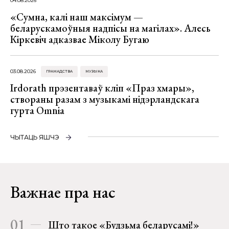
04.08.2026
«Сумна, калі наш максімум —
беларускамоўныя надпісы на магілах». Алесь
Кіркевіч адказвае Міколу Бугаю
03.08.2026
ГРАМАДСТВА
МУЗЫКА
Irdorath прэзентаваў кліп «Праз хмары»,
створаны разам з музыкамі нідэрландскага
гурта Omnia
ЧЫТАЦЬ ЯШЧЭ
Важнае пра нас
01
Што такое «Будзьма беларусамі!»