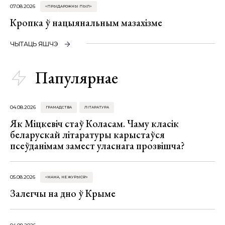
07.08.2026
«ПРЫДАРОЖНЫ ПЫЛ»
Кропка ў нацыянальным мазахізме
ЧЫТАЦЬ ЯШЧЭ
Папулярнае
04.08.2026
ГРАМАДСТВА
ЛІТАРАТУРА
Як Міцкевіч стаў Коласам. Чаму класік
беларускай літаратуры карыстаўся
псеўданімам замест уласнага прозвішча?
05.08.2026
«МАМА, НЕ ЖУРЫСЯ!»
Залегчы на дно ў Крыме