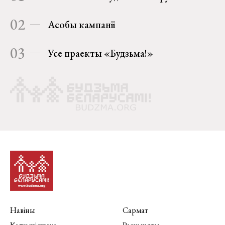
02
Асобы кампаніі
03
Усе праекты «Будзьма!»
Навіны
Сармат