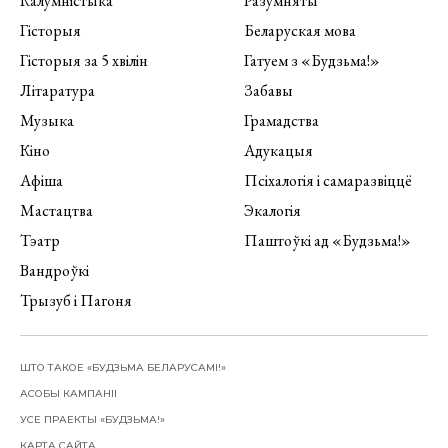
Калумністыка
Разумняты
Гісторыя
Беларуская мова
Гісторыя за 5 хвілін
Гатуем з «Будзьма!»
Літаратура
Забавы
Музыка
Грамадства
Кіно
Адукацыя
Афіша
Псіхалогія і самаразвіццё
Мастацтва
Экалогія
Тэатр
Паштоўкі ад «Будзьма!»
Вандроўкі
Трызуб і Пагоня
ШТО ТАКОЕ «БУДЗЬМА БЕЛАРУСАМІ!»
АСОБЫ КАМПАНІІ
УСЕ ПРАЕКТЫ «БУДЗЬМА!»
КАРТА САЙТА