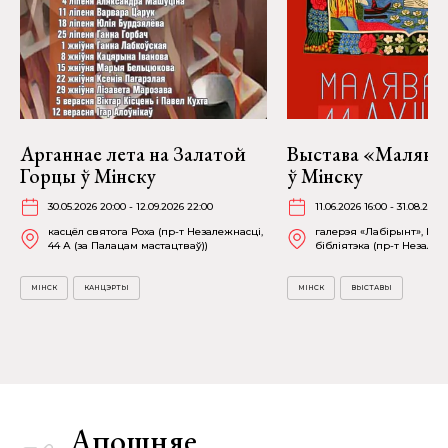
Арганнае лета на Залатой
Выстава «Малява
Горцы ў Мінску
ў Мінску
30.05.2026 20:00 - 12.09.2026 22:00
11.06.2026 16:00 - 31.08.2026
касцёл святога Роха (пр-т Незалежнасці,
галерэя «Лабірынт», На
44 А (за Палацам мастацтваў))
бібліятэка (пр-т Незалежн
МІНСК
КАНЦЭРТЫ
МІНСК
ВЫСТАВЫ
Апошняе