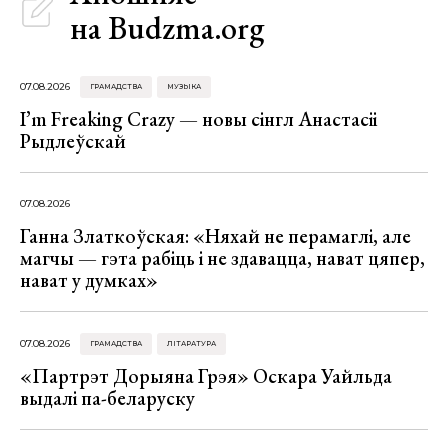
на Budzma.org
07.08.2026
ГРАМАДСТВА
МУЗЫКА
I’m Freaking Crazy — новы сінгл Анастасіі
Рыдлеўскай
07.08.2026
Ганна Златкоўская: «Няхай не перамаглі, але
магчы — гэта рабіць і не здавацца, нават цяпер,
нават у думках»
07.08.2026
ГРАМАДСТВА
ЛІТАРАТУРА
«Партрэт Дорыяна Грэя» Оскара Уайльда
выдалі па-беларуску