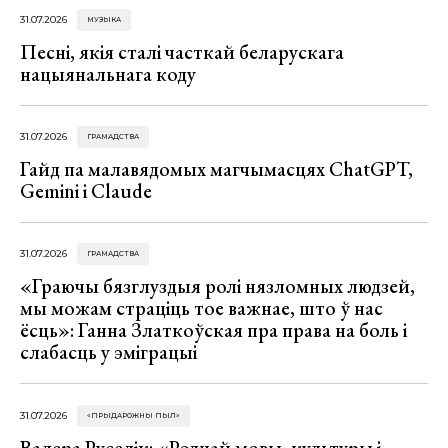
31.07.2026
МУЗЫКА
Песні, якія сталі часткай беларускага
нацыянальнага коду
31.07.2026
ГРАМАДСТВА
Гайд па малавядомых магчымасцях ChatGPT,
Gemini і Claude
31.07.2026
ГРАМАДСТВА
«Граючы бязглуздыя ролі нязломных людзей,
мы можам страціць тое важнае, што ў нас
ёсць»: Ганна Златкоўская пра права на боль і
слабасць у эміграцыі
31.07.2026
«ПРЫДАРОЖНЫ ПЫЛ»
Валера Руселік: «Роднай мовы, культуры і