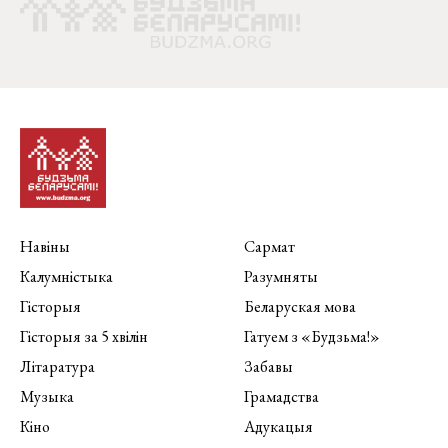
Навіны
Сармат
Калумністыка
Разумняты
Гісторыя
Беларуская мова
Гісторыя за 5 хвілін
Гатуем з «Будзьма!»
Літаратура
Забавы
Музыка
Грамадства
Кіно
Адукацыя