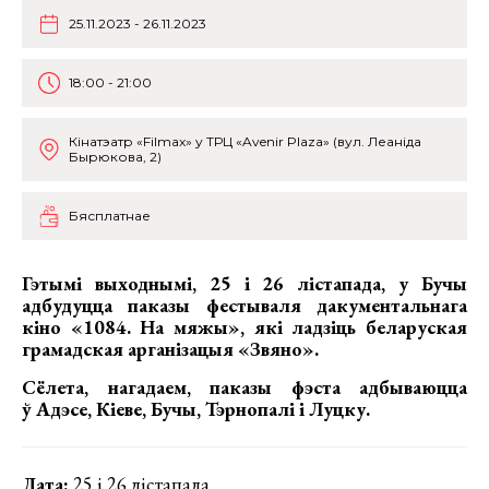
25.11.2023 - 26.11.2023
18:00 - 21:00
Кінатэатр «Filmax» у ТРЦ «Avenir Plaza» (вул. Леаніда
Бырюкова, 2)
Бясплатнае
Гэтымі выходнымі, 25 і 26 лістапада, у Бучы
адбудуцца паказы фестываля дакументальнага
кіно «1084. На мяжы», які ладзіць беларуская
грамадская арганізацыя «Звяно».
Сёлета, нагадаем, паказы фэста адбываюцца
ў Адэсе, Кіеве, Бучы, Тэрнопалі і Луцку.
Дата:
25 і 26 лістапада