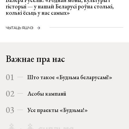
гісторыі — у нашай Беларусі роўна столькі,
колькі ёсьць у нас самых»
ЧЫТАЦЬ ЯШЧЭ
Важнае пра нас
01
Што такое «Будзьма беларусамі!»
02
Асобы кампаніі
03
Усе праекты «Будзьма!»