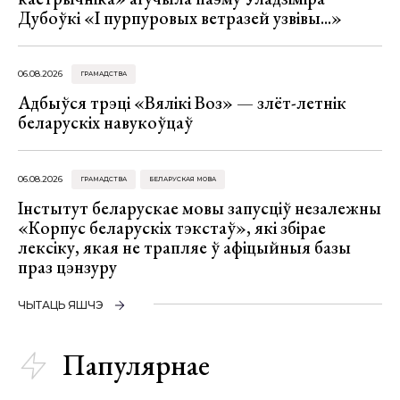
Дубоўкі «І пурпуровых ветразей узвівы...»
06.08.2026
ГРАМАДСТВА
Адбыўся трэці «Вялікі Воз» — злёт-летнік
беларускіх навукоўцаў
06.08.2026
ГРАМАДСТВА
БЕЛАРУСКАЯ МОВА
Інстытут беларускае мовы запусціў незалежны
«Корпус беларускіх тэкстаў», які збірае
лексіку, якая не трапляе ў афіцыйныя базы
праз цэнзуру
ЧЫТАЦЬ ЯШЧЭ
Папулярнае