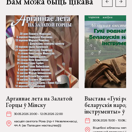
Вам можа быць цікава
Арганнае лета на Залатой
Выстава «Гукі род
Горцы ў Мінску
беларускія народ
інструменты» ў Ві
30.05.2026 20:00 - 12.09.2026 22:00
30.06.2026 15:00 - 10.08.202
касцёл святога Роха (пр-т Незалежнасці,
44 А (за Палацам мастацтваў))
Віцебскі абласны метад
народнай творчасці (вул.