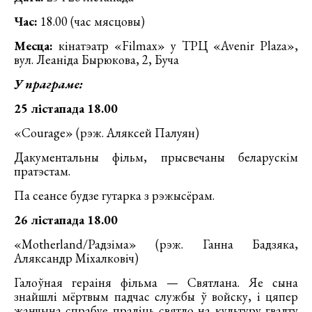
Час:
18.00 (час мясцовы)
Месца:
кінатэатр «Filmax» у ТРЦ «Avenir Plaza»,
вул. Леаніда Бырюкова, 2, Буча
У праграме:
25 лістапада 18.00
«Courage» (рэж. Аляксей Палуян)
Дакументальны фільм, прысвечаны беларускім
пратэстам.
Па сеансе будзе гутарка з рэжысёрам.
26 лістапада 18.00
«Motherland/Радзіма» (рэж. Ганна Бадзяка,
Аляксандр Міхалковіч)
Галоўная гераіня фільма — Святлана. Яе сына
знайшлі мёртвым падчас службы ў войску, і цяпер
жанчына спрабуе праліць святло на культуру гвалту