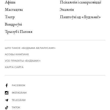
Афіша
Псіхалогія і самаразвіццё
Мастацтва
Экалогія
Тэатр
Паштоўкі ад «Будзьма!»
Вандроўкі
Трызуб і Пагоня
ШТО ТАКОЕ «БУДЗЬМА БЕЛАРУСАМІ!»
АСОБЫ КАМПАНІІ
УСЕ ПРАЕКТЫ «БУДЗЬМА!»
КАРТА САЙТА
FACEBOOK
INSTAGRAM
TELEGRAM
TIKTOK