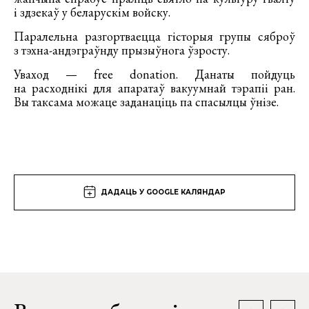
і здзекаў у беларускім войску.
Паралельна разгортваецца гісторыя групы сяброў
з тэхна-андэграўнду прызыўнога ўзросту.
Уваход — free donation. Данаты пойдуць
на расходнікі для апаратаў вакуумнай тэрапіі ран.
Вы таксама можаце заданаціць па спасылцы ўнізе.
ДАДАЦЬ У GOOGLE КАЛЯНДАР