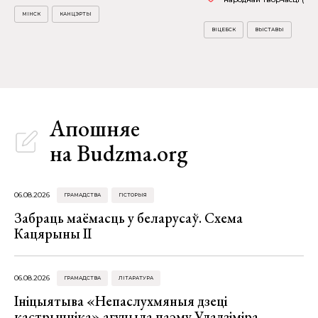
МІНСК
КАНЦЭРТЫ
ВІЦЕБСК
ВЫСТАВЫ
Апошняе
на Budzma.org
06.08.2026
ГРАМАДСТВА
ГІСТОРЫЯ
Забраць маёмасць у беларусаў. Схема
Кацярыны ІІ
06.08.2026
ГРАМАДСТВА
ЛІТАРАТУРА
Ініцыятыва «Непаслухмяныя дзеці
кастрычніка» агучыла паэму Уладзіміра