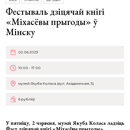
МІНСК
ЛІТАРАТУРА
ФЕСТЫВАЛІ
Фестываль дзіцячай кнігі
«Міхасёвы прыгоды» ў
Мінску
02.06.2023
10:00 - 17:00
музей Якуба Коласа (вул. Акадэмічная, 5)
6 рублёў
У пятніцу, 2 чэрвеня, музей Якуба Коласа ладзіць
Фэст дзіцячай кнігі «Міхасёвы прыгоды».