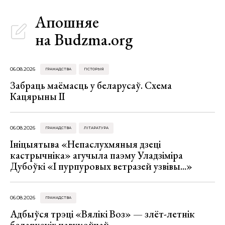
Апошняе
на Budzma.org
06.08.2026
ГРАМАДСТВА
ГІСТОРЫЯ
Забраць маёмасць у беларусаў. Схема
Кацярыны ІІ
06.08.2026
ГРАМАДСТВА
ЛІТАРАТУРА
Ініцыятыва «Непаслухмяныя дзеці
кастрычніка» агучыла паэму Уладзіміра
Дубоўкі «І пурпуровых ветразей узвівы...»
06.08.2026
ГРАМАДСТВА
Адбыўся трэці «Вялікі Воз» — злёт-летнік