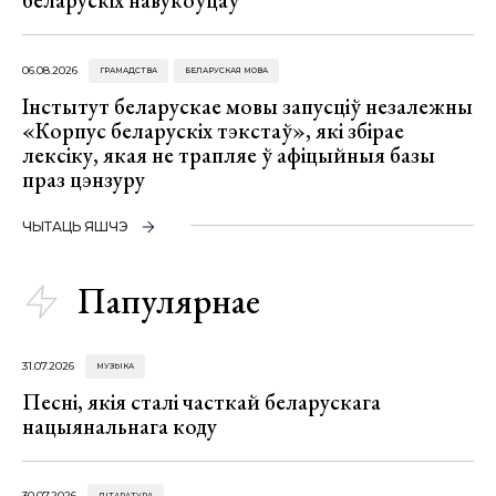
беларускіх навукоўцаў
06.08.2026
ГРАМАДСТВА
БЕЛАРУСКАЯ МОВА
Інстытут беларускае мовы запусціў незалежны
«Корпус беларускіх тэкстаў», які збірае
лексіку, якая не трапляе ў афіцыйныя базы
праз цэнзуру
ЧЫТАЦЬ ЯШЧЭ
Папулярнае
31.07.2026
МУЗЫКА
Песні, якія сталі часткай беларускага
нацыянальнага коду
30.07.2026
ЛІТАРАТУРА