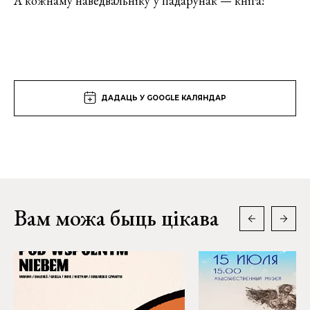
А кожнаму наведвальніку ў падарунак — кніга!
ДАДАЦЬ У GOOGLE КАЛЯНДАР
Вам можа быць цікава