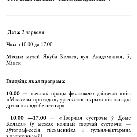
Дата:
2 чэрвеня
Час:
з 10.00 да 17.00
Месца:
музей Якуба Коласа, вул. Акадэмічная, 5,
Мінск
Глядзіце якая праграма:
10.00
— пачатак працы фестывалю дзіцячай кнігі
«Міхасёвы прыгоды», урачыстая цырымонія пасадкі
дрэва на сядзібе песняра
10.00 —17.00
— «Творчыя сустрэчы ў Доме
Коласа» (у межах кожнай творчай сустрэчы —
аўтограф-сесія пісьменніка і гульня-віктарына
з падарункамі!)