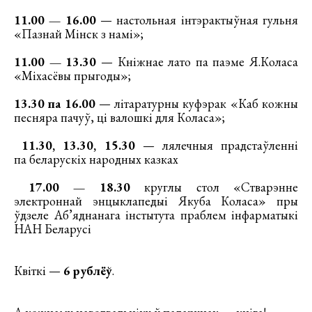
11.00 — 16.00
— настольная інтэрактыўная гульня
«Пазнай Мінск з намі»;
11.00 — 13.30
— Кніжнае лато па паэме Я.Коласа
«Міхасёвы прыгоды»;
13.30 па 16.00
— літаратурны куфэрак «Каб кожны
песняра пачуў, ці валошкі для Коласа»;
11.30, 13.30, 15.30
— лялечныя прадстаўленні
па беларускіх народных казках
17.00 — 18.30
круглы стол «Стварэнне
электроннай энцыклапедыі Якуба Коласа» пры
ўдзеле Аб’яднанага інстытута праблем інфарматыкі
НАН Беларусі
Квіткі —
6 рублёў
.