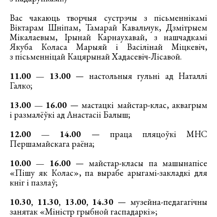
Вас чакаюць творчыя сустрэчы з пісьменнікамі
Віктарам Шніпам, Тамарай Кавальчук, Дзмітрыем
Мікалаевым, Ірынай Карнаухавай, з нашчадкамі
Якуба Коласа Марыяй і Васілінай Міцкевіч,
з пісьменніцай Кацярынай Хадасевіч-Лісавой.
11.00 — 13.00
— настольныя гульні ад Наталлі
Галко;
13.00 — 16.00
— мастацкі майстар-клас, аквагрым
і размалёўкі ад Анастасіі Балыш;
12.00 — 14.00
— праца пляцоўкі МНС
Першамайскага раёна;
10.00 — 16.00
— майстар-класы па машынапісе
«Пішу як Колас», па вырабе арыгамі-закладкі для
кніг і пазлаў;
10.30, 11.30, 13.00, 14.30
— музейна-педагагічны
занятак «Міністр грыбной гаспадаркі»;