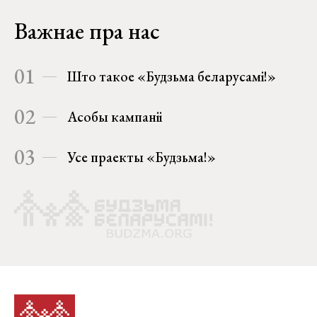
Важнае пра нас
01
Што такое «Будзьма беларусамі!»
02
Асобы кампаніі
03
Усе праекты «Будзьма!»