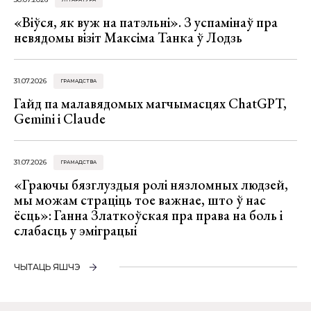
«Віўся, як вуж на патэльні». З успамінаў пра
невядомы візіт Максіма Танка ў Лодзь
31.07.2026
ГРАМАДСТВА
Гайд па малавядомых магчымасцях ChatGPT,
Gemini і Claude
31.07.2026
ГРАМАДСТВА
«Граючы бязглуздыя ролі нязломных людзей,
мы можам страціць тое важнае, што ў нас
ёсць»: Ганна Златкоўская пра права на боль і
слабасць у эміграцыі
ЧЫТАЦЬ ЯШЧЭ