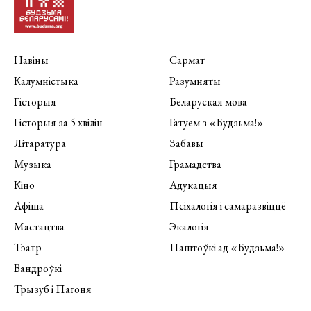
Навіны
Сармат
Калумністыка
Разумняты
Гісторыя
Беларуская мова
Гісторыя за 5 хвілін
Гатуем з «Будзьма!»
Літаратура
Забавы
Музыка
Грамадства
Кіно
Адукацыя
Афіша
Псіхалогія і самаразвіццё
Мастацтва
Экалогія
Тэатр
Паштоўкі ад «Будзьма!»
Вандроўкі
Трызуб і Пагоня