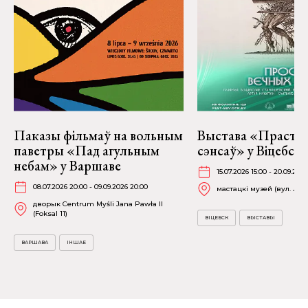
Паказы фільмаў на вольным
Выстава «Прастор
паветры «Пад агульным
сэнсаў» у Віцебску
небам» у Варшаве
15.07.2026 15:00 - 20.09.2026
08.07.2026 20:00 - 09.09.2026 20:00
мастацкі музей (вул. Лені
дворык Centrum Myśli Jana Pawła II
(Foksal 11)
ВІЦЕБСК
ВЫСТАВЫ
ВАРШАВА
ІНШАЕ