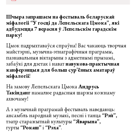
Шчыра запрашаем на фестываль беларускай
міфалогіі “У госці да Лепельскага Цмока”, які
адбудзецца 7 верасня ў Лепельскім гарадскім
парку!
Цмок падрыхтаваўся спраўна! Вас чакаюць творчыя
майстэрні, музычна-этнаграфічныя праграмы,
пазнавальныя віктарыны з адметнымі прызамі,
забаўкі для дзетак і нават
навукова-практычная
канферэнцыя для больш сур’ёзных аматараў
міфалогіі
!
На замову Лепельскага Цмока
Андрусь
Такінданг
намалюе радасныя шаржы кожнаму
ахвочаму!
А з музычнай праграмай фестываль наведаюць:
ансамбль народнай музыкі, песні і танца
“Рэй”
,
тэатр старажытнай культуры
“Яварына”
,
гурты
“Рокаш”
і
“Рэха”
.