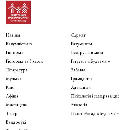
Навіны
Сармат
Калумністыка
Разумняты
Гісторыя
Беларуская мова
Гісторыя за 5 хвілін
Гатуем з «Будзьма!»
Літаратура
Забавы
Музыка
Грамадства
Кіно
Адукацыя
Афіша
Псіхалогія і самаразвіццё
Мастацтва
Экалогія
Тэатр
Паштоўкі ад «Будзьма!»
Вандроўкі