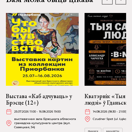
Выстава «Каб адчуваць» у
Кватэрнік «Тыя с
Брэсце (12+)
людзі» ў Гданьску
25.07.2026 11:00 - 16.08.2026 19:00
14.08.2026 (18:30 - 21:00)
выставачная зала Брэсцкага абласнога
Czudner Spot (ul. Łąkowa 
грамадска-культурнага цэнтра (вул.
Савецкая, 54)
ГДАНЬСК
КАНЦЭРТЫ