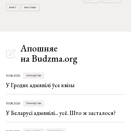
БРЭСТ
ВЫСТАВЫ
Апошняе
на Budzma.org
10.08.2026
ГРАМАДСТВА
У Гродне адмянілі ўсе квізы
10.08.2026
ГРАМАДСТВА
У Беларусі адмянілі... усё. Што ж засталося?