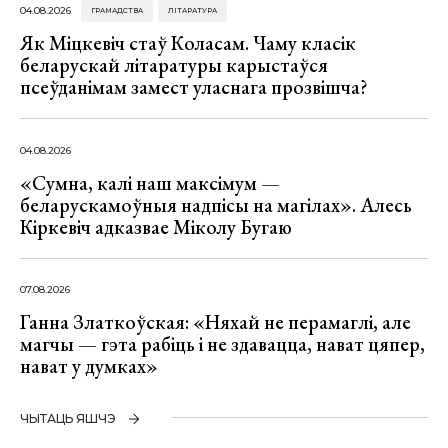
04.08.2026
ГРАМАДСТВА
ЛІТАРАТУРА
Як Міцкевіч стаў Коласам. Чаму класік
беларускай літаратуры карыстаўся
псеўданімам замест уласнага прозвішча?
04.08.2026
«Сумна, калі наш максімум —
беларускамоўныя надпісы на магілах». Алесь
Кіркевіч адказвае Міколу Бугаю
07.08.2026
Ганна Златкоўская: «Няхай не перамаглі, але
магчы — гэта рабіць і не здавацца, нават цяпер,
нават у думках»
ЧЫТАЦЬ ЯШЧЭ