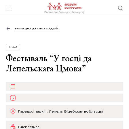
ВЯРНУЦЦА ДА СПІСУ ПАДЗЕЙ
ІНШАЕ
Фестываль “У госці да
Лепельскага Цмока”
Гарадскі парк (г. Лепель, Віцебская вобласць)
Бясплатнае