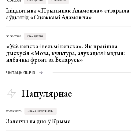
10.08.2026
ГРАМАДСТВА
ЛІТАРАТУРА
Ініцыятыва «Прыпынак Адамовіча» стварыла
аўдыягід «Сцежкамі Адамовіча»
10.08.2026
ГРАМАДСТВА
«Усё кепска і вельмі кепска». Як прайшла
дыскусія «Мова, культура, адукацыя і мэдыя:
нябачны фронт за Беларусь»
ЧЫТАЦЬ ЯШЧЭ
Папулярнае
05.08.2026
«МАМА, НЕ ЖУРЫСЯ!»
Залегчы на дно ў Крыме