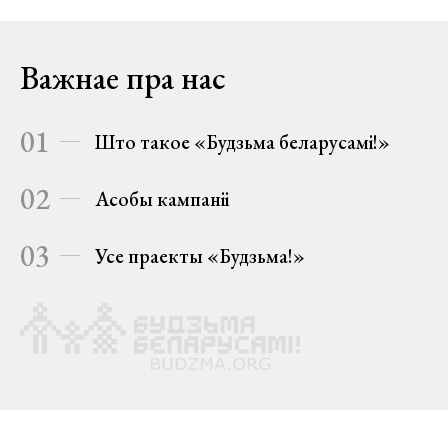
Важнае пра нас
01
Што такое «Будзьма беларусамі!»
02
Асобы кампаніі
03
Усе праекты «Будзьма!»