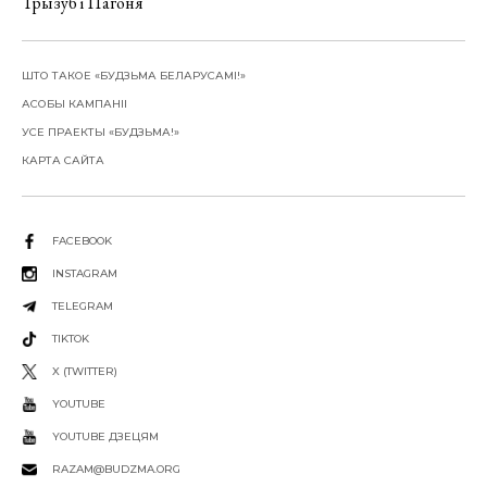
Трызуб і Пагоня
ШТО ТАКОЕ «БУДЗЬМА БЕЛАРУСАМІ!»
АСОБЫ КАМПАНІІ
УСЕ ПРАЕКТЫ «БУДЗЬМА!»
КАРТА САЙТА
FACEBOOK
INSTAGRAM
TELEGRAM
TIKTOK
X (TWITTER)
YOUTUBE
YOUTUBE ДЗЕЦЯМ
RAZAM@BUDZMA.ORG