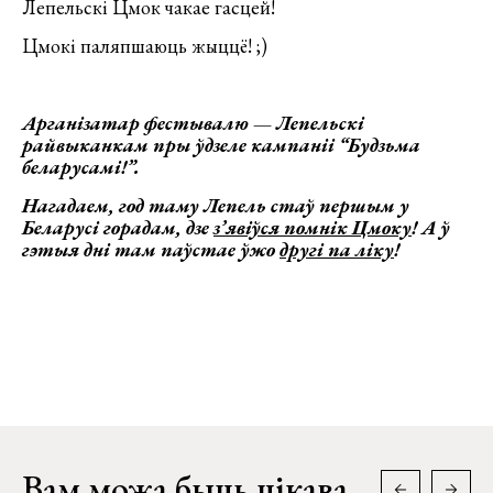
Лепельскі Цмок чакае гасцей!
Цмокі паляпшаюць жыццё! ;)
Арганізатар фестывалю — Лепельскі
райвыканкам пры ўдзеле кампаніі “Будзьма
беларусамі!”.
Нагадаем, год таму Лепель стаў першым у
Беларусі горадам, дзе
з’явіўся помнік Цмоку
! А ў
гэтыя дні там паўстае ўжо
другі па ліку
!
Вам можа быць цікава