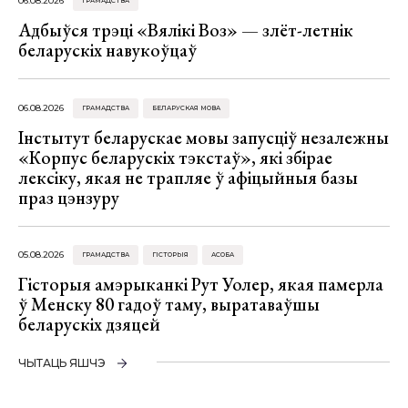
06.08.2026
ГРАМАДСТВА
Адбыўся трэці «Вялікі Воз» — злёт-летнік
беларускіх навукоўцаў
06.08.2026
ГРАМАДСТВА
БЕЛАРУСКАЯ МОВА
Інстытут беларускае мовы запусціў незалежны
«Корпус беларускіх тэкстаў», які збірае
лексіку, якая не трапляе ў афіцыйныя базы
праз цэнзуру
05.08.2026
ГРАМАДСТВА
ГІСТОРЫЯ
АСОБА
Гісторыя амэрыканкі Рут Уолер, якая памерла
ў Менску 80 гадоў таму, выратаваўшы
беларускіх дзяцей
ЧЫТАЦЬ ЯШЧЭ