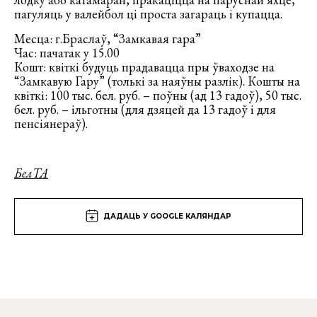
пагуляць у валейбол ці проста загараць і купацца.
Месца: г.Браслаў, “Замкавая гара”
Час: пачатак у 15.00
Кошт: квіткі будуць прадавацца пры ўваходзе на
“Замкавую Гару” (толькі за наяўны разлік). Кошты на
квіткі: 100 тыс. бел. руб. – поўны (ад 13 гадоў), 50 тыс.
бел. руб. – ільготны (для дзяцей да 13 гадоў і для
пенсіянераў).
БелТА
ДАДАЦЬ У GOOGLE КАЛЯНДАР