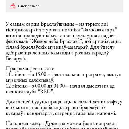
Бясплатнае
У самым сэрцы Браслаўшчыны – на тэрыторыі
гісторыка-архітэктурнага помніка “Замкавая гара”
штогод праводзіцца музычная і культурная падзея –
фестываль “Жывое неба Браслава”, які арганізуецца
сіламі браслаўскіх музыкаў-аматараў. Для ўдзелу
адбіраюцца лепшыя каманды з розных гарадоў
Беларусі.
Праграма фестывалю:
11 ліпеня – з 15.00 – фестывальная праграма, выступ
музычных калектываў.
12 ліпеня – з 00.00 да 04.00 – начная дыскатэка ад
начнога клуба “RED”.
Для гасцей будуць працаваць некалькі летніх кафэ, у
якіх можна паспрабаваць стравы браслаўскіх
кухараў і кандытараў, сагрэцца гарачымі напоямі.
На пляжы возера Дрывяты можна ўзяць напракат
лодку або катамаран, пракаціцца на паруснай яхце,