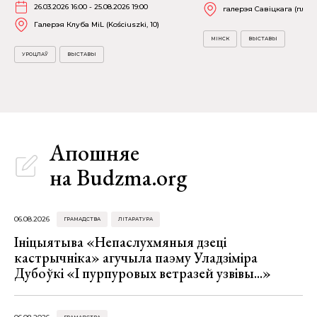
26.03.2026 16:00 - 25.08.2026 19:00
галерэя Савіцкага (пл. Св
Галерэя Клуба MiL (Kościuszki, 10)
МІНСК
ВЫСТАВЫ
УРОЦЛАЎ
ВЫСТАВЫ
Апошняе
на Budzma.org
06.08.2026
ГРАМАДСТВА
ЛІТАРАТУРА
Ініцыятыва «Непаслухмяныя дзеці
кастрычніка» агучыла паэму Уладзіміра
Дубоўкі «І пурпуровых ветразей узвівы...»