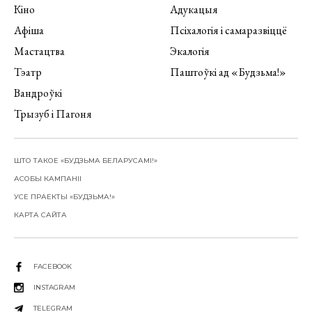
Кіно
Адукацыя
Афіша
Псіхалогія і самаразвіццё
Мастацтва
Экалогія
Тэатр
Паштоўкі ад «Будзьма!»
Вандроўкі
Трызуб і Пагоня
ШТО ТАКОЕ «БУДЗЬМА БЕЛАРУСАМІ!»
АСОБЫ КАМПАНІІ
УСЕ ПРАЕКТЫ «БУДЗЬМА!»
КАРТА САЙТА
FACEBOOK
INSTAGRAM
TELEGRAM