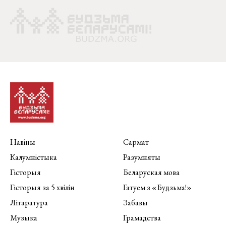
Навіны
Сармат
Калумністыка
Разумняты
Гісторыя
Беларуская мова
Гісторыя за 5 хвілін
Гатуем з «Будзьма!»
Літаратура
Забавы
Музыка
Грамадства