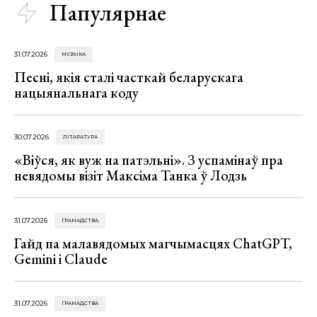
Папулярнае
31.07.2026
МУЗЫКА
Песні, якія сталі часткай беларускага
нацыянальнага коду
30.07.2026
ЛІТАРАТУРА
«Віўся, як вуж на патэльні». З успамінаў пра
невядомы візіт Максіма Танка ў Лодзь
31.07.2026
ГРАМАДСТВА
Гайд па малавядомых магчымасцях ChatGPT,
Gemini і Claude
31.07.2026
ГРАМАДСТВА