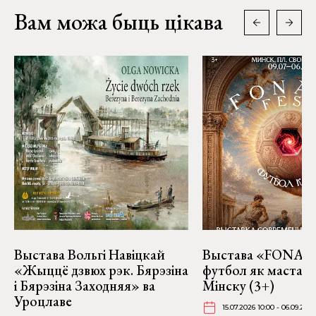
Вам можа быць цікава
Выстава Вольгі Навіцкай
Выстава «FONART
«Жыццё дзвюх рэк. Бярэзіна
футбол як мастацт
і Бярэзіна Заходняя» ва
Мінску (3+)
Уроцлаве
15.07.2026 10:00 - 06.09.2026