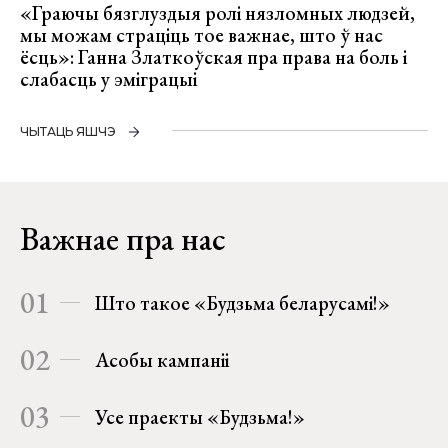
«Граючы бязглуздыя ролі нязломных людзей,
мы можам страціць тое важнае, што ў нас
ёсць»: Ганна Златкоўская пра права на боль і
слабасць у эміграцыі
ЧЫТАЦЬ ЯШЧЭ
Важнае пра нас
01
Што такое «Будзьма беларусамі!»
02
Асобы кампаніі
03
Усе праекты «Будзьма!»