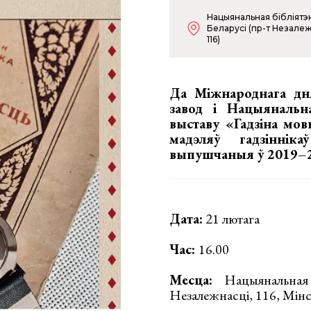
Нацыянальная бібліятэ
Беларусі (пр-т Незалеж
116)
Да Міжнароднага дн
завод і Нацыянальна
выставу «Гадзіна мо
мадэляў гадзіннік
выпушчаныя ў 2019–2
Дата:
21 лютага
Час:
16.00
Месца:
Нацыянальная б
Незалежнасці, 116, Мін