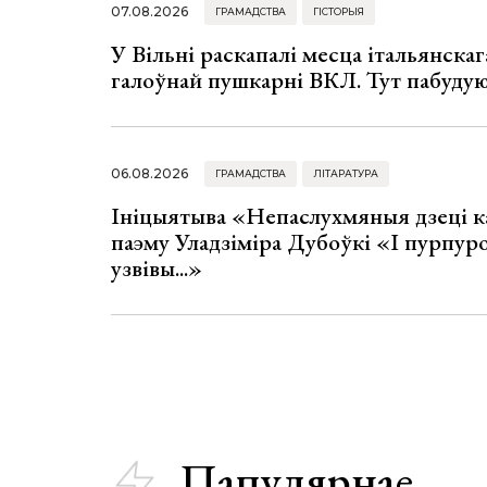
07.08.2026
ГРАМАДСТВА
ГІСТОРЫЯ
У Вільні раскапалі месца італьянскага
галоўнай пушкарні ВКЛ. Тут пабуду
06.08.2026
ГРАМАДСТВА
ЛІТАРАТУРА
Ініцыятыва «Непаслухмяныя дзеці к
паэму Уладзіміра Дубоўкі «І пурпур
узвівы...»
Папулярнае