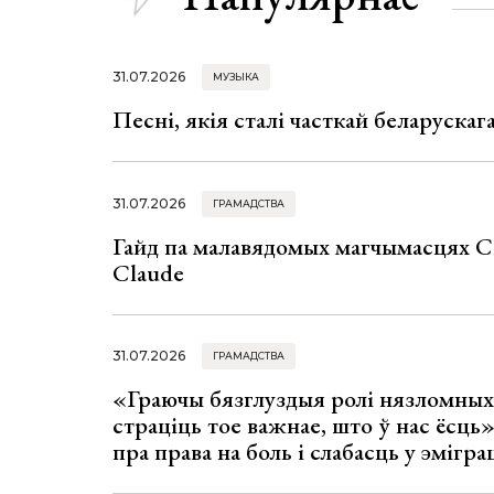
31.07.2026
МУЗЫКА
Песні, якія сталі часткай беларуска
31.07.2026
ГРАМАДСТВА
Гайд па малавядомых магчымасцях C
Claude
31.07.2026
ГРАМАДСТВА
«Граючы бязглуздыя ролі нязломны
страціць тое важнае, што ў нас ёсць
пра права на боль і слабасць у эмігра