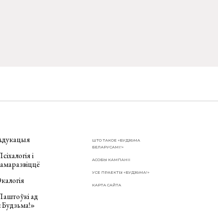
Адукацыя
ШТО ТАКОЕ «БУДЗЬМА
БЕЛАРУСАМІ!»
сіхалогія і
АСОБЫ КАМПАНІІ
самаразвіццё
УСЕ ПРАЕКТЫ «БУДЗЬМА!»
калогія
КАРТА САЙТА
Паштоўкі ад
«Будзьма!»