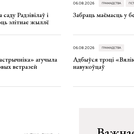
06.08.2026
ГРАМАДСТВА
ГІС
 саду Радзівілаў і
Забраць маёмасць у б
юць элітнае жыллё
06.08.2026
ГРАМАДСТВА
астрычніка» агучыла
Адбыўся трэці «Вялік
овых ветразей
навукоўцаў
Важнае