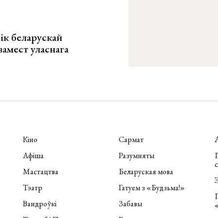
ік беларускай
замест уласнага
Кіно
Сармат
Афіша
Разумняты
П
Мастацтва
Беларуская мова
Э
Тэатр
Гатуем з «Будзьма!»
Вандроўкі
Забавы