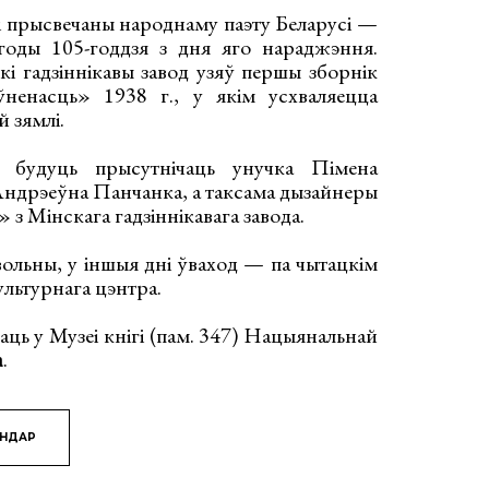
і прысвечаны народнаму паэту Беларусі —
оды 105-годдзя з дня яго нараджэння.
кі гадзіннікавы завод узяў першы зборнік
ненасць» 1938 г., у якім усхваляецца
й зямлі.
 будуць прысутнічаць унучка Пімена
ндрэеўна Панчанка, а таксама дызайнеры
 з Мінскага гадзіннікавага завода.
ольны, у іншыя дні ўваход — па чытацкім
ультурнага цэнтра.
аць у Музеі кнігі (пам. 347) Нацыянальнай
а
.
ЯНДАР