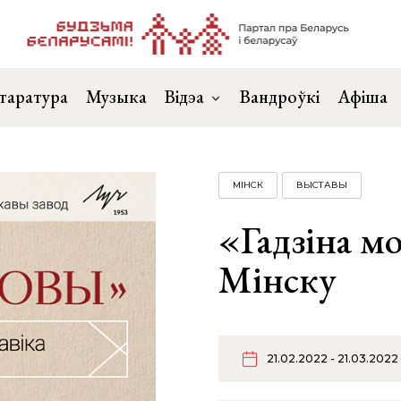
таратура
Музыка
Відэа
Вандроўкі
Афіша
МІНСК
ВЫСТАВЫ
«Гадзіна мо
Мінску
21.02.2022 - 21.03.2022