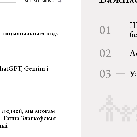
ЧЫТАЦЬ ЯШЧЭ
Ш
01
га нацыянальнага коду
б
02
А
hatGPT, Gemini і
03
У
х людзей, мы можам
»: Ганна Златкоўская
цыі