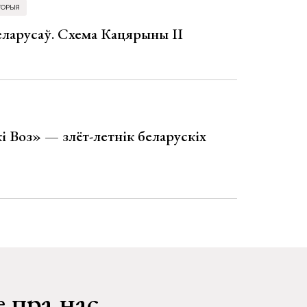
ТОРЫЯ
еларусаў. Схема Кацярыны ІІ
і Воз» — злёт-летнік беларускіх
 пра нас