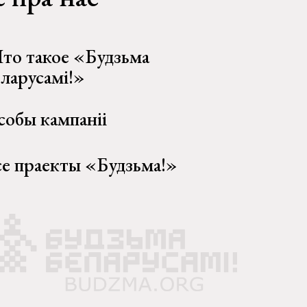
то такое «Будзьма
еларусамі!»
собы кампаніі
се праекты «Будзьма!»