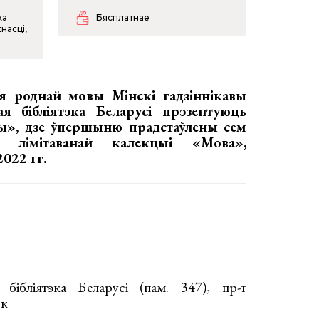
ка
Бясплатнае
насці,
я роднай мовы Мінскі гадзіннікавы
я бібліятэка Беларусі прэзентуюць
вы», дзе ўпершыню прадстаўлены сем
аў лімітаванай калекцыі «Мова»,
022 гг.
ібліятэка Беларусі (пам. 347), пр-т
ск