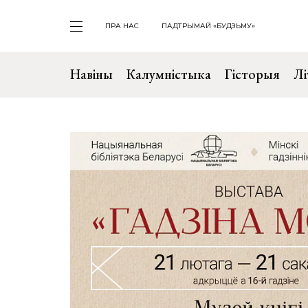
ПРА НАС
ПАДТРЫМАЙ «БУДЗЬМУ»
Навіны
Калумністыка
Гісторыя
Лі