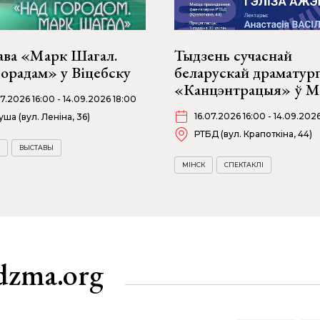
ава «Марк Шагал.
Тыдзень сучаснай
орадам» у Віцебску
беларускай драматург
«Канцэнтрацыя» ў М
07.2026 16:00 - 14.09.2026 18:00
16.07.2026 16:00 - 14.09.202
уша (вул. Леніна, 36)
РТБД (вул. Крапоткіна, 44)
ВЫСТАВЫ
МІНСК
СПЕКТАКЛІ
dzma.org