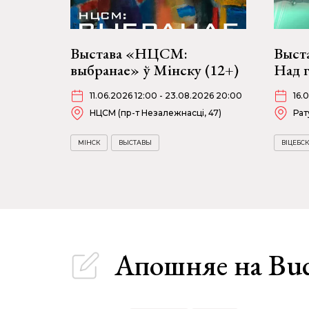
Выстава «НЦСМ:
Выст
выбранае» ў Мінску (12+)
Над г
11.06.2026 12:00 - 23.08.2026 20:00
16.
НЦСМ (пр-т Незалежнасці, 47)
Рат
МІНСК
ВЫСТАВЫ
ВІЦЕБСК
Апошняе
на Bu