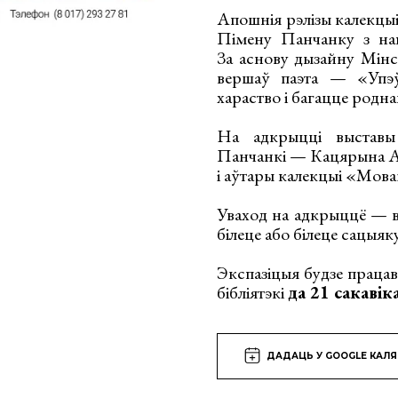
Апошнія рэлізы калекцы
Пімену Панчанку з наг
За аснову дызайну Мінс
вершаў паэта — «Упэў
хараство і багацце родна
На адкрыцці выставы
Панчанкі — Кацярына А
і аўтары калекцыі «Мова»
Уваход на адкрыццё — в
білеце або білеце сацыяк
Экспазіцыя будзе працав
бібліятэкі
да 21 сакавік
ДАДАЦЬ У GOOGLE КАЛ