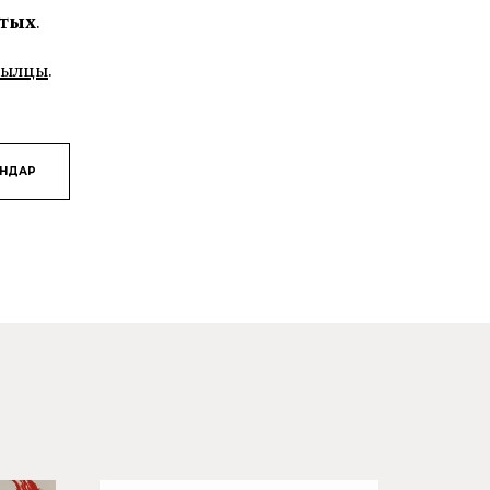
отых
.
сылцы
.
ЯНДАР