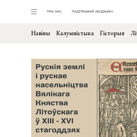
ПРА НАС
ПАДТРЫМАЙ «БУДЗЬМУ»
Навіны
Калумністыка
Гісторыя
Лі