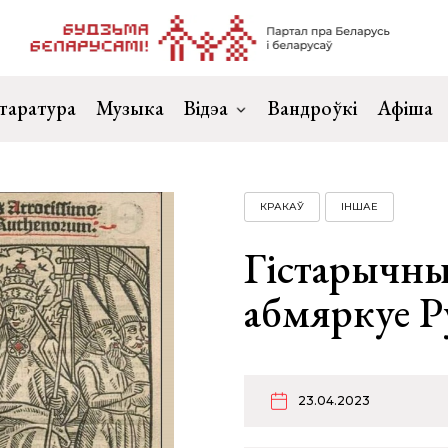
таратура
Музыка
Відэа
Вандроўкі
Афіша
КРАКАЎ
ІНШАЕ
Гістарычны
абмяркуе Ру
23.04.2023