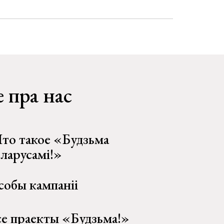
 пра нас
то такое «Будзьма
еларусамі!»
собы кампаніі
се праекты «Будзьма!»