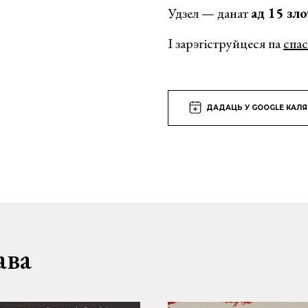
Удзел — данат
ад 15 зл
І зарэгіструйцеся па
спа
ДАДАЦЬ У GOOGLE КАЛ
ава