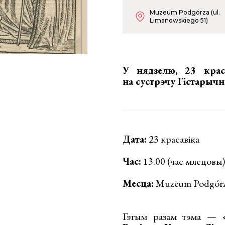
Muzeum Podgórza (ul.
Limanowskiego 51)
У нядзелю, 23 крас
на
сустрэчу Гістарычн
Дата:
23 красавіка
Час:
13.00 (час мясцовы)
Месца:
Muzeum Podgórza
Гэтым разам тэма —