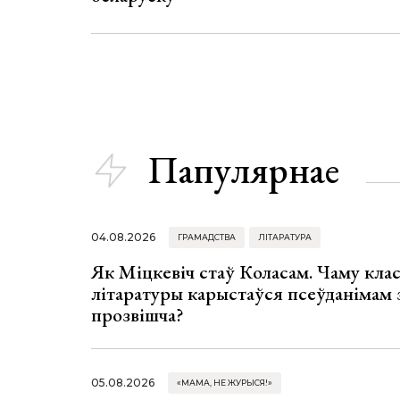
Папулярнае
04.08.2026
ГРАМАДСТВА
ЛІТАРАТУРА
Як Міцкевіч стаў Коласам. Чаму клас
літаратуры карыстаўся псеўданімам 
прозвішча?
05.08.2026
«МАМА, НЕ ЖУРЫСЯ!»