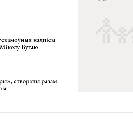
ускамоўныя надпісы
е Міколу Бугаю
ары», створаны разам
nia