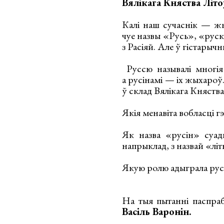
Вялікага Княства Літо
Калі наш сучаснік — ж
чуе назвы «Русь», «руск
з Расіяй. Але ў гістарыч
Руссю называлі многія 
а русінамі — іх жыхароў.
ў склад Вялікага Княства
Якія менавіта вобласці 
Як назва «русін» суад
напрыклад, з назвай «літ
Якую ролю адыграла руск
На тыя пытанні паспраб
Васіль Варонін.