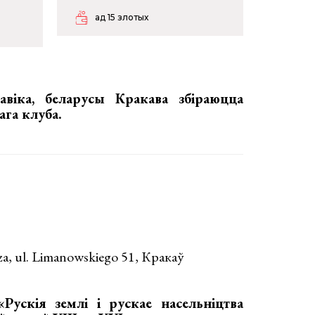
ад 15 злотых
авіка, беларусы Кракава збіраюцца
ага клуба.
, ul. Limanowskiego 51, Кракаў
«Рускія землі і рускае насельніцтва