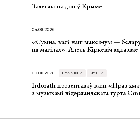
Залегчы на дно ў Крыме
04.08.2026
«Сумна, калі наш максімум — белар
на магілах». Алесь Кіркевіч адказва
03.08.2026
ГРАМАДСТВА
МУЗЫКА
Irdorath прэзентаваў кліп «Праз хм
з музыкамі нідэрландскага гурта Om