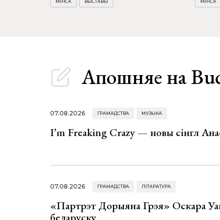
МІНСК
ВЫСТАВЫ
МІНСК
Апошняе
на Bu
07.08.2026
ГРАМАДСТВА
МУЗЫКА
I’m Freaking Crazy — новы сінгл Ана
07.08.2026
ГРАМАДСТВА
ЛІТАРАТУРА
«Партрэт Дорыяна Грэя» Оскара Уай
беларуску