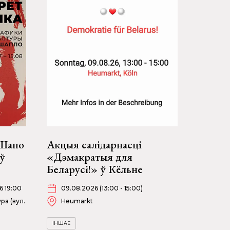
 Шапо
Акцыя салідарнасці
ў
«Дэмакратыя для
Беларусі!» ў Кёльне
6 19:00
09.08.2026 (13:00 - 15:00)
ра (вул.
Heumarkt
ІНШАЕ