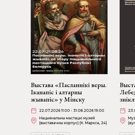
Выстава «Пасланнікі веры.
Выста
Іканапіс і алтарны
Лебед
жывапіс» у Мінску
знікл
22.07.2026 11:00 - 31.08.2026 19:00
23.
Нацыянальны мастацкі музей
Муз
(выставачны корпус) (К. Маркса, 24)
(ву