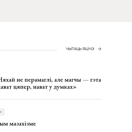
ЧЫТАЦЬ ЯШЧЭ
Няхай не перамаглі, але магчы — гэта
 нават цяпер, нават у думках»
»
ым мазахізме