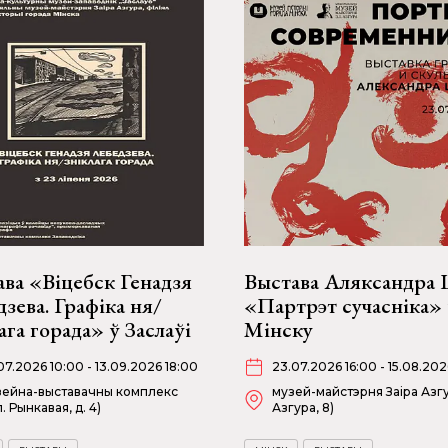
ва «Віцебск Генадзя
Выстава Аляксандра
зева. Графіка ня/
«Партрэт сучасніка» 
ага горада» ў Заслаўі
Мінску
07.2026 10:00 - 13.09.2026 18:00
23.07.2026 16:00 - 15.08.202
ейна-выставачны комплекс
музей-майстэрня Заіра Азгу
л. Рынкавая, д. 4)
Азгура, 8)