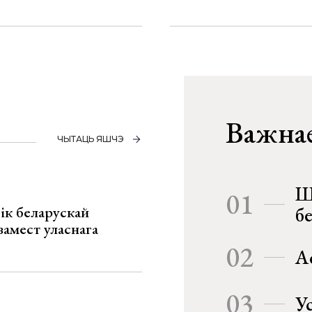
Важнае
ЧЫТАЦЬ ЯШЧЭ
Ш
01
ік беларускай
б
замест уласнага
02
А
03
У