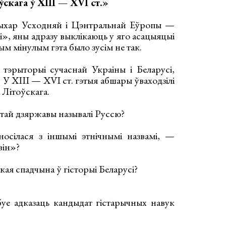
ўскага ў XIII — XVI ст.»
ыхар Усходняй і Цэнтральнай Еўропы —
і», яны адразу выклікаюць у яго асацыяцыі
ным мінулым гэта было зусім не так.
тэрыторыі сучаснай Украіны і Беларусі,
 У XIII — XVI ст. гэтыя абшары ўваходзілі
 Літоўскага.
гэтай дзяржавы называлі Руссю?
носілася з іншымі этнічнымі назвамі, —
він»?
ая спадчына ў гісторыі Беларусі?
уе адказаць кандыдат гістарычных навук