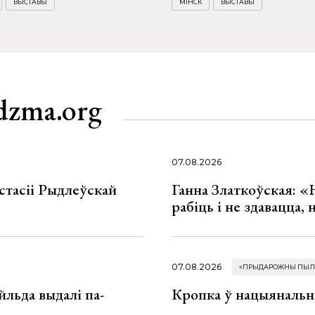
ВЫСТАВЫ
МІНСК
ВЫСТАВЫ
dzma.org
07.08.2026
стасіі Рыдлеўскай
Ганна Златкоўская: «
рабіць і не здавацца,
07.08.2026
«ПРЫДАРОЖНЫ ПЫЛ
льда выдалі па-
Кропка ў нацыянальн