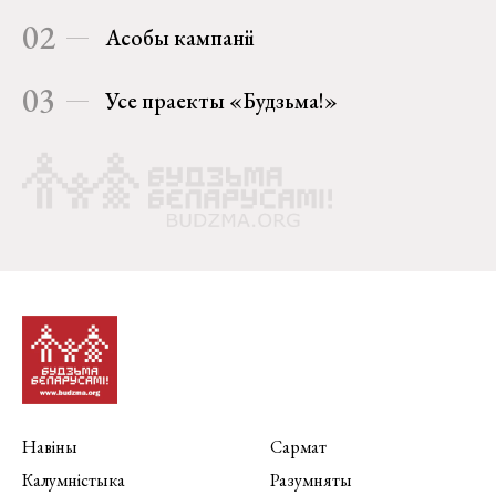
02
Асобы кампаніі
03
Усе праекты «Будзьма!»
Навіны
Сармат
Калумністыка
Разумняты