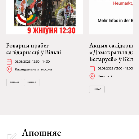
Роварны прабег
Акцыя салідарнас
салідарнасці ў Вільні
«Дэмакратыя для
Беларусі!» ў Кёль
09.08.2026 (12:30 - 14:30)
09.08.2026 (13:00 - 15:00)
Кафедральная плошча
Heumarkt
ВІЛЬНЯ
ІНШАЕ
ІНШАЕ
Апошняе