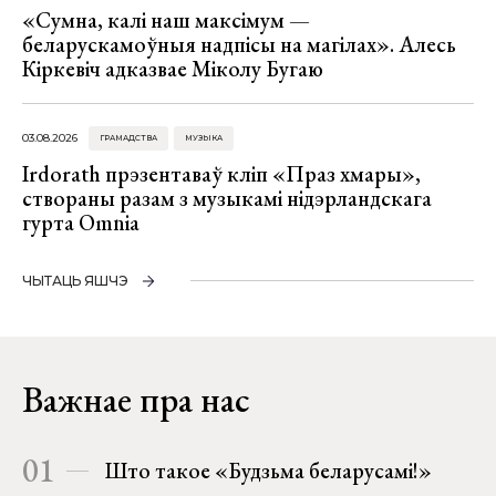
«Сумна, калі наш максімум —
беларускамоўныя надпісы на магілах». Алесь
Кіркевіч адказвае Міколу Бугаю
03.08.2026
ГРАМАДСТВА
МУЗЫКА
Irdorath прэзентаваў кліп «Праз хмары»,
створаны разам з музыкамі нідэрландскага
гурта Omnia
ЧЫТАЦЬ ЯШЧЭ
Важнае пра нас
01
Што такое «Будзьма беларусамі!»