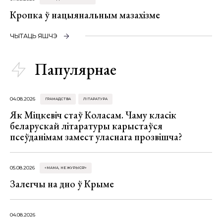
Кропка ў нацыянальным мазахізме
ЧЫТАЦЬ ЯШЧЭ
Папулярнае
04.08.2026
ГРАМАДСТВА
ЛІТАРАТУРА
Як Міцкевіч стаў Коласам. Чаму класік
беларускай літаратуры карыстаўся
псеўданімам замест уласнага прозвішча?
05.08.2026
«МАМА, НЕ ЖУРЫСЯ!»
Залегчы на дно ў Крыме
04.08.2026