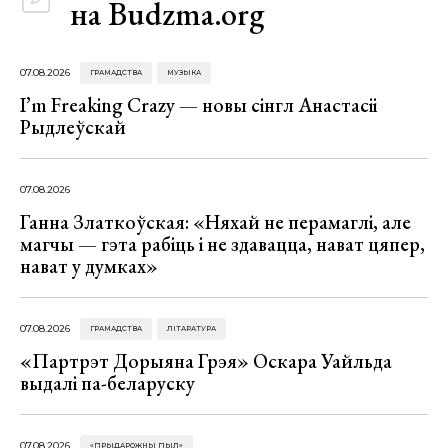
на Budzma.org
07.08.2026
ГРАМАДСТВА
МУЗЫКА
I’m Freaking Crazy — новы сінгл Анастасіі
Рыдлеўскай
07.08.2026
Ганна Златкоўская: «Няхай не перамаглі, але
магчы — гэта рабіць і не здавацца, нават цяпер,
нават у думках»
07.08.2026
ГРАМАДСТВА
ЛІТАРАТУРА
«Партрэт Дорыяна Грэя» Оскара Уайльда
выдалі па-беларуску
07.08.2026
«ПРЫДАРОЖНЫ ПЫЛ»