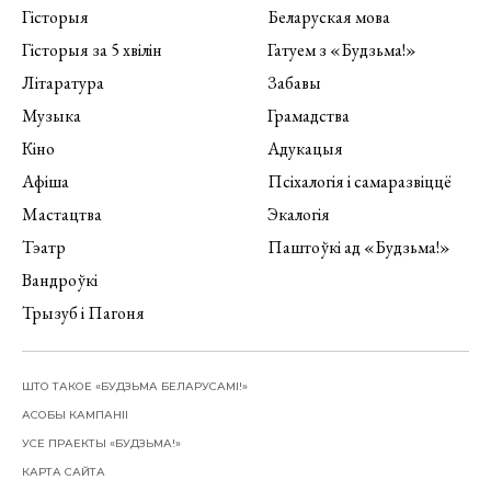
Гісторыя
Беларуская мова
Гісторыя за 5 хвілін
Гатуем з «Будзьма!»
Літаратура
Забавы
Музыка
Грамадства
Кіно
Адукацыя
Афіша
Псіхалогія і самаразвіццё
Мастацтва
Экалогія
Тэатр
Паштоўкі ад «Будзьма!»
Вандроўкі
Трызуб і Пагоня
ШТО ТАКОЕ «БУДЗЬМА БЕЛАРУСАМІ!»
АСОБЫ КАМПАНІІ
УСЕ ПРАЕКТЫ «БУДЗЬМА!»
КАРТА САЙТА