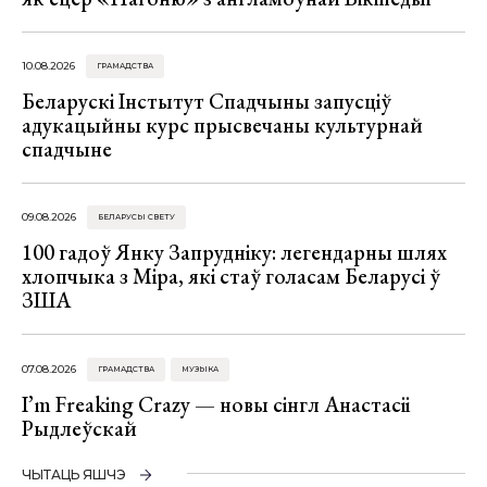
10.08.2026
ГРАМАДСТВА
Беларускі Інстытут Спадчыны запусціў
адукацыйны курс прысвечаны культурнай
спадчыне
09.08.2026
БЕЛАРУСЫ СВЕТУ
100 гадоў Янку Запрудніку: легендарны шлях
хлопчыка з Міра, які стаў голасам Беларусі ў
ЗША
07.08.2026
ГРАМАДСТВА
МУЗЫКА
I’m Freaking Crazy — новы сінгл Анастасіі
Рыдлеўскай
ЧЫТАЦЬ ЯШЧЭ