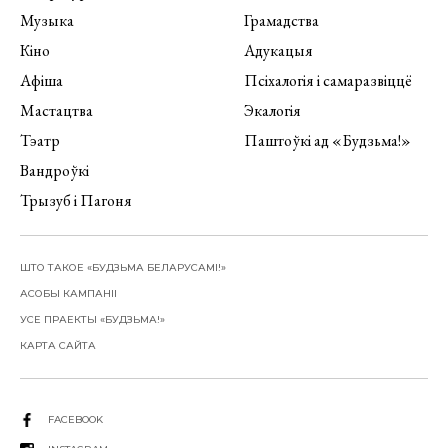
Музыка
Грамадства
Кіно
Адукацыя
Афіша
Псіхалогія і самаразвіццё
Мастацтва
Экалогія
Тэатр
Паштоўкі ад «Будзьма!»
Вандроўкі
Трызуб і Пагоня
ШТО ТАКОЕ «БУДЗЬМА БЕЛАРУСАМІ!»
АСОБЫ КАМПАНІІ
УСЕ ПРАЕКТЫ «БУДЗЬМА!»
КАРТА САЙТА
FACEBOOK