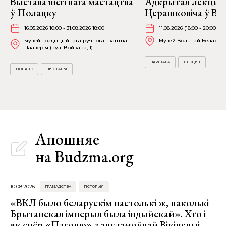
Выстава інсітнага мастацтва
Адкрытая лекцыя
ў Полацку
Церашковіча ў Ва
16.05.2026 10:00 - 31.08.2026 18:00
11.08.2026 (18:00 - 20:00)
музей традыцыйнага ручнога ткацтва
Музей Вольнай Беларусі (F
Паазер'я (вул. Войкава, 1)
ВАРШАВА
ЛЕКЦЫІ
ПОЛАЦК
ВЫСТАВЫ
Апошняе
на Budzma.org
10.08.2026
ГРАМАДСТВА
ГІСТОРЫЯ
«ВКЛ было беларускім настолькі ж, наколькі
Брытанская імперыя была індыйскай». Хто і
як сцёр «Пагоню» з англамоўнай Вікіпедыі