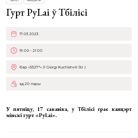
ТБІЛІСІ
КАНЦЭРТЫ
Гурт PyLai ў Тбілісі
17.03.2023
19:00 - 21:00
бар «5327°» (1 Giorgi Kuchishvili Str.)
ад 20 лары
У пятніцу, 17 сакавіка, у Тбілісі грае канцэрт
мінскі
гурт «PyLai».