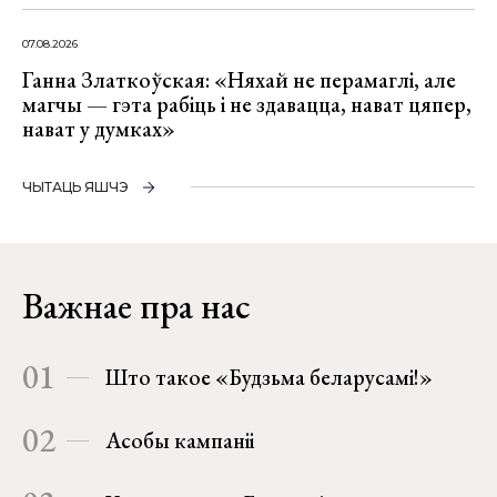
07.08.2026
Ганна Златкоўская: «Няхай не перамаглі, але
магчы — гэта рабіць і не здавацца, нават цяпер,
нават у думках»
ЧЫТАЦЬ ЯШЧЭ
Важнае пра нас
01
Што такое «Будзьма беларусамі!»
02
Асобы кампаніі