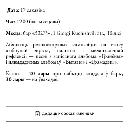
Дата:
17 сакавіка
Час:
19.00 (час мясцовы)
Месца:
бар «5327°», 1 Giorgi Kuchishvili Str., Тбілісі
Абяцаюць рознажанравыя кампазіцыі на стыку
любоўнай лірыкі, палітыкі і меланхалічнай
рэфлексіі — песні з запісанага альбома «Гранёны»
і нявыдадзеных альбомаў «Бытавы» і «Грамадзкі».
Квіткі —
20 лары
пры набыцці загаддзя ў бары,
30 лары
— на ўваходзе.
ДАДАЦЬ У GOOGLE КАЛЯНДАР