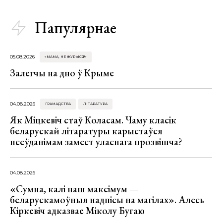
Папулярнае
05.08.2026
«МАМА, НЕ ЖУРЫСЯ!»
Залегчы на дно ў Крыме
04.08.2026
ГРАМАДСТВА
ЛІТАРАТУРА
Як Міцкевіч стаў Коласам. Чаму класік
беларускай літаратуры карыстаўся
псеўданімам замест уласнага прозвішча?
04.08.2026
«Сумна, калі наш максімум —
беларускамоўныя надпісы на магілах». Алесь
Кіркевіч адказвае Міколу Бугаю