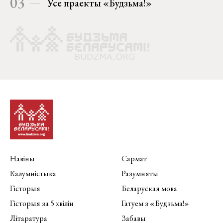
03
Усе праекты «Будзьма!»
Навіны
Сармат
Калумністыка
Разумняты
Гісторыя
Беларуская мова
Гісторыя за 5 хвілін
Гатуем з «Будзьма!»
Літаратура
Забавы