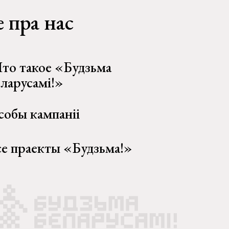
 пра нас
то такое «Будзьма
еларусамі!»
собы кампаніі
се праекты «Будзьма!»