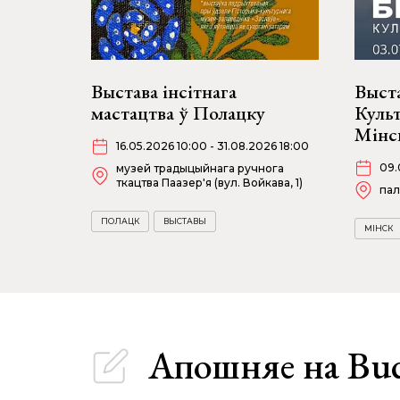
Выстава інсітнага
Выста
мастацтва ў Полацку
Куль
Мінс
16.05.2026 10:00 - 31.08.2026 18:00
09.
музей традыцыйнага ручнога
ткацтва Паазер'я (вул. Войкава, 1)
пал
ПОЛАЦК
ВЫСТАВЫ
МІНСК
Апошняе
на Bu