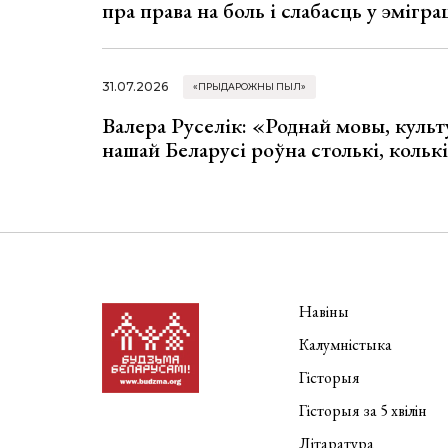
пра права на боль і слабасць у эмігра
31.07.2026
«ПРЫДАРОЖНЫ ПЫЛ»
Валера Руселік: «Роднай мовы, культ
нашай Беларусі роўна столькі, колькі
Навіны
Калумністыка
Гісторыя
Гісторыя за 5 хвілін
Літаратура