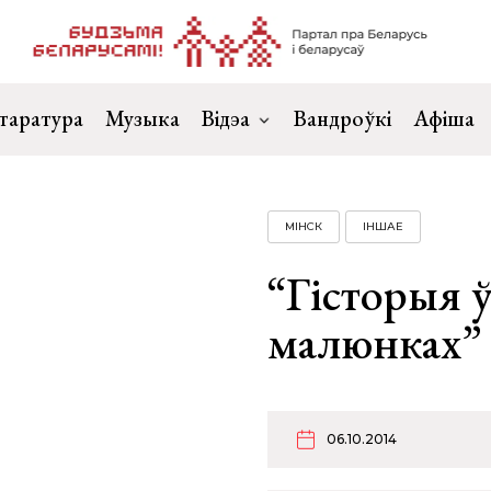
таратура
Музыка
Відэа
Вандроўкі
Афіша
МІНСК
ІНШАЕ
“Гісторыя ў
малюнках” 
06.10.2014