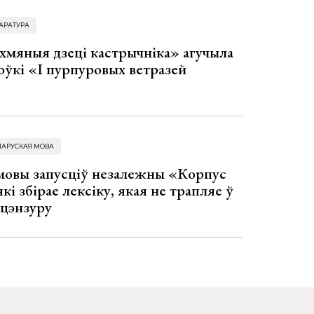
АРАТУРА
хмяныя дзеці кастрычніка» агучыла
оўкі «І пурпуровых ветразей
ЛАРУСКАЯ МОВА
 мовы запусціў незалежны «Корпус
кі збірае лексіку, якая не трапляе ў
 цэнзуру