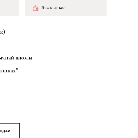
Бясплатнае
к)
рычнай школы
алюнках”
ЯНДАР