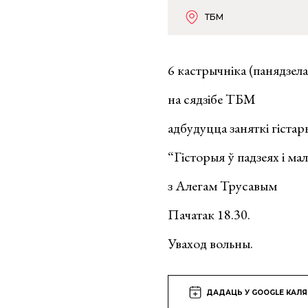
ТБМ
6 кастрычніка (панядзела
на сядзібе ТБМ
адбудуцца заняткі гіста
“Гісторыя ў падзеях і м
з Алегам Трусавым
Пачатак 18.30.
Уваход вольны.
ДАДАЦЬ У GOOGLE КАЛ