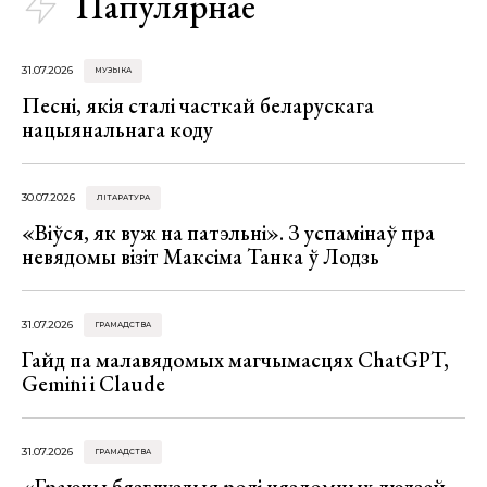
Папулярнае
31.07.2026
МУЗЫКА
Песні, якія сталі часткай беларускага
нацыянальнага коду
30.07.2026
ЛІТАРАТУРА
«Віўся, як вуж на патэльні». З успамінаў пра
невядомы візіт Максіма Танка ў Лодзь
31.07.2026
ГРАМАДСТВА
Гайд па малавядомых магчымасцях ChatGPT,
Gemini і Claude
31.07.2026
ГРАМАДСТВА