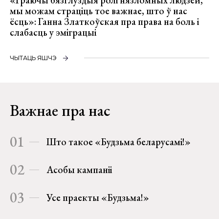
«Граючы бязглуздыя ролі нязломных людзей,
мы можам страціць тое важнае, што ў нас
ёсць»: Ганна Златкоўская пра права на боль і
слабасць у эміграцыі
ЧЫТАЦЬ ЯШЧЭ
Важнае пра нас
01
Што такое «Будзьма беларусамі!»
02
Асобы кампаніі
03
Усе праекты «Будзьма!»