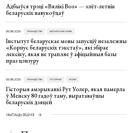
Адбыўся трэці «Вялікі Воз» — злёт-летнік
беларускіх навукоўцаў
06.08.2026
ГРАМАДСТВА
БЕЛАРУСКАЯ МОВА
Інстытут беларускае мовы запусціў незалежны
«Корпус беларускіх тэкстаў», які збірае
лексіку, якая не трапляе ў афіцыйныя базы
праз цэнзуру
05.08.2026
ГРАМАДСТВА
ГІСТОРЫЯ
АСОБА
Гісторыя амэрыканкі Рут Уолер, якая памерла
ў Менску 80 гадоў таму, выратаваўшы
беларускіх дзяцей
ЧЫТАЦЬ ЯШЧЭ