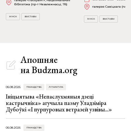
галерэя «Лабірынт», Нацыянальная
бібліятэка (пр-т Незалежнасці, 116)
галерэя Савіцкага (пл. Св
МІНСК
ВЫСТАВЫ
МІНСК
ВЫСТАВЫ
Апошняе
на Budzma.org
06.08.2026
ГРАМАДСТВА
ЛІТАРАТУРА
Ініцыятыва «Непаслухмяныя дзеці
кастрычніка» агучыла паэму Уладзіміра
Дубоўкі «І пурпуровых ветразей узвівы...»
06.08.2026
ГРАМАДСТВА