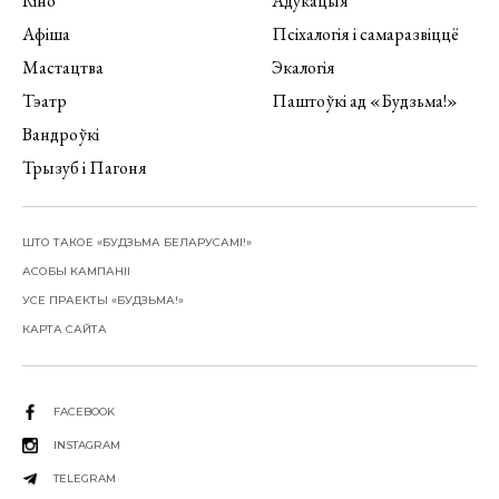
Кіно
Адукацыя
Афіша
Псіхалогія і самаразвіццё
Мастацтва
Экалогія
Тэатр
Паштоўкі ад «Будзьма!»
Вандроўкі
Трызуб і Пагоня
ШТО ТАКОЕ «БУДЗЬМА БЕЛАРУСАМІ!»
АСОБЫ КАМПАНІІ
УСЕ ПРАЕКТЫ «БУДЗЬМА!»
КАРТА САЙТА
FACEBOOK
INSTAGRAM
TELEGRAM