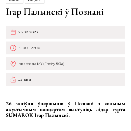
ПОЗНАНЬ
КАНЦЭРТЫ
Ігар Палынскі ў Познані
26.08.2023
19:00 - 21:00
прастора MY (Fredry 5/3a)
данаты
26 жніўня ўпершыню ў Познані з сольным
акустычным канцэртам выступіць лідар гурта
SUMAROK
Ігар Палынскі.