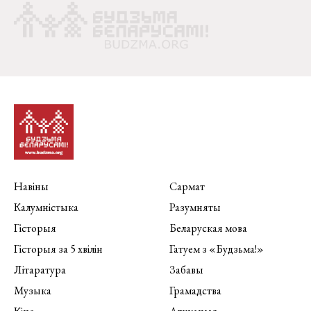
Навіны
Сармат
Калумністыка
Разумняты
Гісторыя
Беларуская мова
Гісторыя за 5 хвілін
Гатуем з «Будзьма!»
Літаратура
Забавы
Музыка
Грамадства