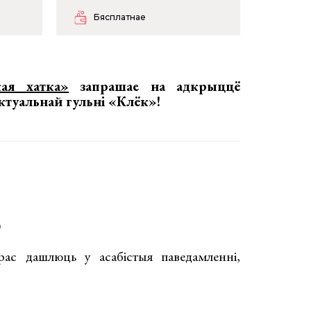
Бясплатнае
кая хатка»
запрашае на адкрыццё
ектуальнай гульні «Клёк»
!
)
ас дашлюць у асабістыя паведамленні,