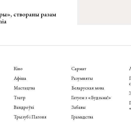
ары», створаны разам
nia
Кіно
Сармат
Афіша
Разумняты
П
Мастацтва
Беларуская мова
Э
Тэатр
Гатуем з «Будзьма!»
Вандроўкі
Забавы
Трызуб і Пагоня
Грамадства