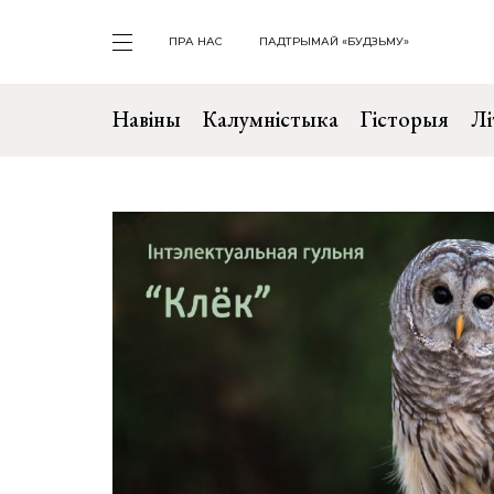
ПРА НАС
ПАДТРЫМАЙ «БУДЗЬМУ»
Навіны
Калумністыка
Гісторыя
Лі