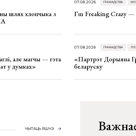
07.08.2026
ГРАМАДСТВА
МУ
рны шлях хлопчыка з
I’m Freaking Crazy —
ША
07.08.2026
ГРАМАДСТВА
ЛІТ
глі, але магчы — гэта
«Партрэт Дорыяна Гр
ват у думках»
беларуску
Важнае
ЧЫТАЦЬ ЯШЧЭ