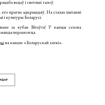
ацьба ведаў і светлых галоў.
, хто прагне адкрыццяў. На сталах пытанні
ыі і культуры Беларусі.
ньне за кубак Вітаўта! У канцы сезона
каманда-пераможца.
цы
на канале «Беларускай хаткі».
ЯНДАР