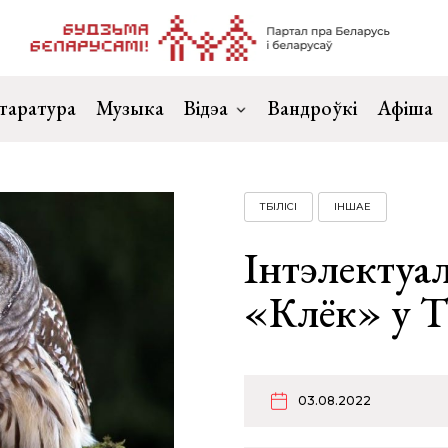
таратура
Музыка
Відэа
Вандроўкі
Афіша
ТБІЛІСІ
ІНШАЕ
Інтэлектуа
«Клёк» у Т
03.08.2022