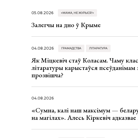
05.08.2026
«МАМА, НЕ ЖУРЫСЯ!»
Залегчы на дно ў Крыме
04.08.2026
ГРАМАДСТВА
ЛІТАРАТУРА
Як Міцкевіч стаў Коласам. Чаму клас
літаратуры карыстаўся псеўданімам 
прозвішча?
04.08.2026
«Сумна, калі наш максімум — белар
на магілах». Алесь Кіркевіч адказва