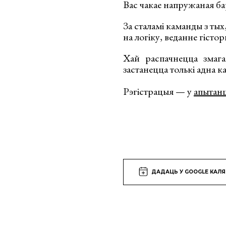
Вас чакае напружаная бар
За сталамі каманды з тых
на логіку, веданне гістор
Хай распачнецца змага
застанецца толькі адна 
Рэгістрацыя — у
апытан
ДАДАЦЬ У GOOGLE КАЛ