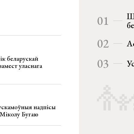
Ш
01
б
02
А
ік беларускай
03
У
замест уласнага
ускамоўныя надпісы
е Міколу Бугаю