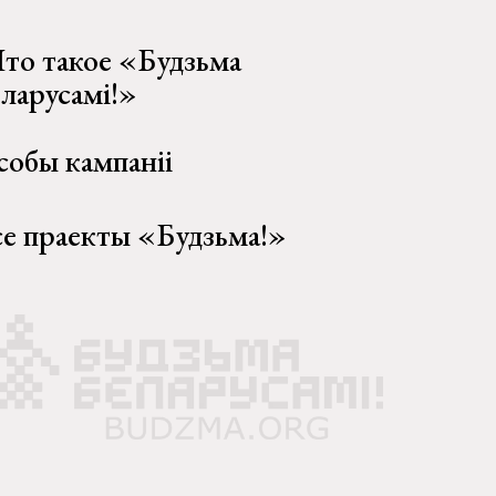
то такое «Будзьма
еларусамі!»
собы кампаніі
се праекты «Будзьма!»