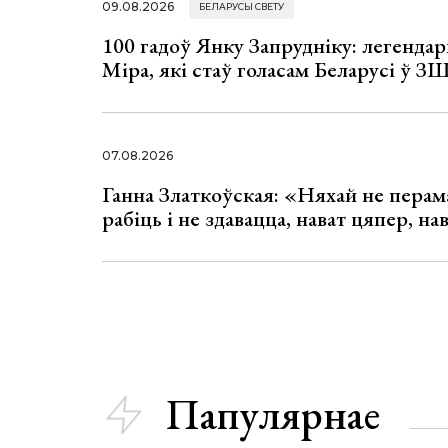
09.08.2026
БЕЛАРУСЫ СВЕТУ
100 гадоў Янку Запрудніку: легенда
Міра, які стаў голасам Беларусі ў З
07.08.2026
Ганна Златкоўская: «Няхай не перама
рабіць і не здавацца, нават цяпер, на
Папулярнае