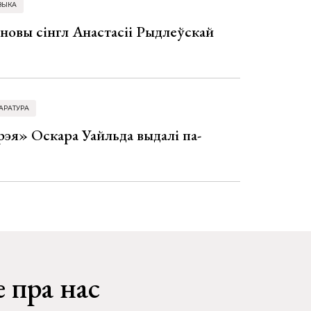
ЗЫКА
 новы сінгл Анастасіі Рыдлеўскай
АРАТУРА
эя» Оскара Уайльда выдалі па-
 пра нас