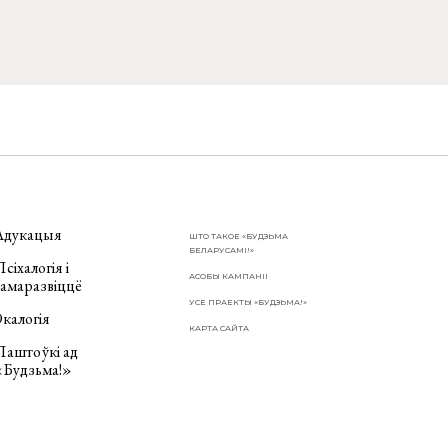
Адукацыя
ШТО ТАКОЕ «БУДЗЬМА
БЕЛАРУСАМІ!»
сіхалогія і
АСОБЫ КАМПАНІІ
самаразвіццё
УСЕ ПРАЕКТЫ «БУДЗЬМА!»
калогія
КАРТА САЙТА
Паштоўкі ад
«Будзьма!»