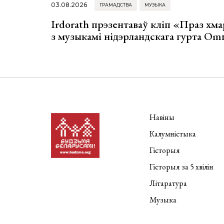
03.08.2026
ГРАМАДСТВА
МУЗЫКА
Irdorath прэзентаваў кліп «Праз хм
з музыкамі нідэрландскага гурта Om
Навіны
Калумністыка
Гісторыя
Гісторыя за 5 хвілін
Літаратура
Музыка