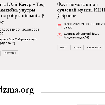
ва Юліі Качур «Тое,
Фэст нямога кіно і
замкнёна ўнутры,
сучаснай музыкі КІ
 на рэбры цішыні» ў
ў Брэсце
ку
07.08.2026 21:00 - 09.08.2
23:00
07.2026 19:00 - 20.08.2026
00
дворык філармоніі (вул.
Арджанікідзэ, 14)
ерэя «Арт Фабрыка» (вул.
рдлова, 2)
БРЭСТ
ІНШАЕ
ФЕСТЫВАЛІ
ВЫСТАВЫ
dzma.org