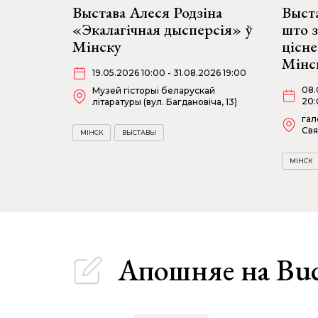
Выстава Алеся Родзіна
Выста
«Экалагічная дысперсія» ў
што 
Мінску
цісне
Мінс
19.05.2026 10:00 - 31.08.2026 19:00
08.
Музей гісторыі беларускай
20:
літаратуры (вул. Багдановіча, 13)
гал
Свя
МІНСК
ВЫСТАВЫ
МІНСК
Апошняе
на Bu