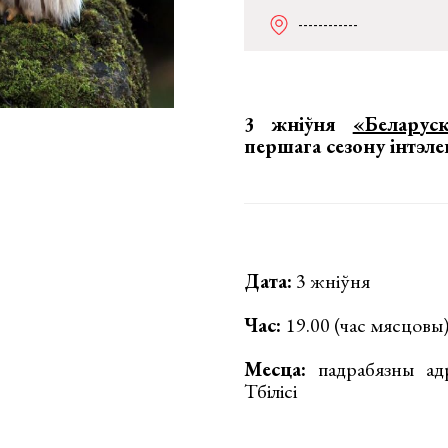
------------
3 жніўня
«Беларус
першага сезону
інтэл
Дата:
3 жніўня
Час:
19.00 (час мясцовы
Месца:
падрабязны адр
Тбілісі