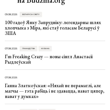
на Budzma.org
09.08.2026
БЕЛАРУСЫ СВЕТУ
100 гадоў Янку Запрудніку: легендарны шлях
хлопчыка з Міра, які стаў голасам Беларусі ў
ЗША
07.08.2026
ГРАМАДСТВА
МУЗЫКА
I’m Freaking Crazy — новы сінгл Анастасіі
Рыдлеўскай
07.08.2026
Ганна Златкоўская: «Няхай не перамаглі, але
магчы — гэта рабіць і не здавацца, нават цяпер,
нават у думках»