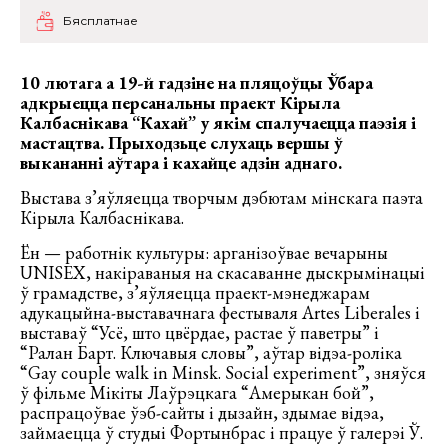
Бясплатнае
10 лютага а 19-й гадзіне на пляцоўцы Ўбара
адкрыецца персанальны праект Кірыла
Калбаснікава “Кахай” у якім спалучаецца паэзія і
мастацтва. Прыходзьце слухаць вершы ў
выкананні аўтара і кахайце адзін аднаго.
Выстава з’яўляецца творчым дэбютам мінскага паэта
Кірыла Калбаснікава.
Ён — работнік культуры: арганізоўвае вечарыны
UNISEX, накіраваныя на скасаванне дыскрымінацыі
ў грамадстве, з’яўляецца праект-мэнеджарам
адукацыйна-выставачнага фестываля Artes Liberales і
выставаў “Усё, што цвёрдае, растае ў паветры” і
“Ралан Барт. Ключавыя словы”, аўтар відэа-роліка
“Gay couple walk in Minsk. Social experiment”, зняўся
ў фільме Мікіты Лаўрэцкага “Амерыкан бой”,
распрацоўвае ўэб-сайты і дызайн, здымае відэа,
займаецца ў студыі Фортынбрас і працуе ў галерэі Ў.