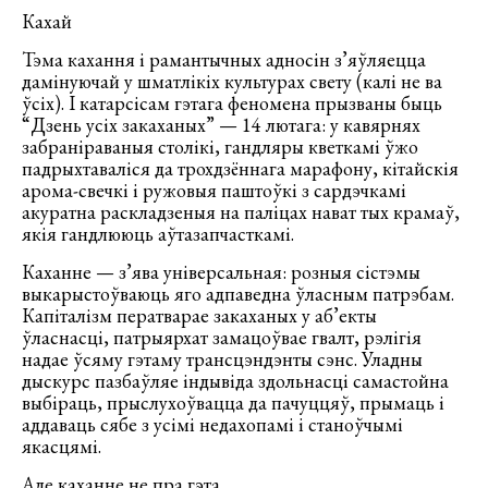
Кахай
Тэма кахання і рамантычных адносін з’яўляецца
дамінуючай у шматлікіх культурах свету (калі не ва
ўсіх). І катарсісам гэтага феномена прызваны быць
“Дзень усіх закаханых” — 14 лютага: у кавярнях
забраніраваныя столікі, гандляры кветкамі ўжо
падрыхтаваліся да трохдзённага марафону, кітайскія
арома-свечкі і ружовыя паштоўкі з сардэчкамі
акуратна раскладзеныя на паліцах нават тых крамаў,
якія гандлююць аўтазапчасткамі.
Каханне — з’ява універсальная: розныя сістэмы
выкарыстоўваюць яго адпаведна ўласным патрэбам.
Капіталізм ператварае закаханых у аб’екты
ўласнасці, патрыярхат замацоўвае гвалт, рэлігія
надае ўсяму гэтаму трансцэндэнты сэнс. Уладны
дыскурс пазбаўляе індывіда здольнасці самастойна
выбіраць, прыслухоўвацца да пачуццяў, прымаць і
аддаваць сябе з усімі недахопамі і станоўчымі
якасцямі.
Але каханне не пра гэта.