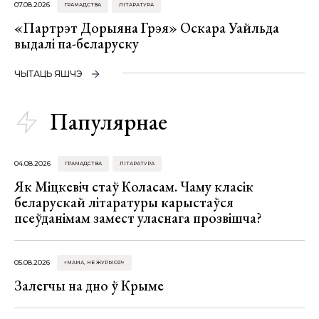
07.08.2026
ГРАМАДСТВА
ЛІТАРАТУРА
«Партрэт Дорыяна Грэя» Оскара Уайльда
выдалі па-беларуску
ЧЫТАЦЬ ЯШЧЭ
Папулярнае
04.08.2026
ГРАМАДСТВА
ЛІТАРАТУРА
Як Міцкевіч стаў Коласам. Чаму класік
беларускай літаратуры карыстаўся
псеўданімам замест уласнага прозвішча?
05.08.2026
«МАМА, НЕ ЖУРЫСЯ!»
Залегчы на дно ў Крыме