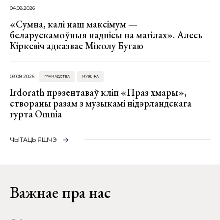
04.08.2026
«Сумна, калі наш максімум —
беларускамоўныя надпісы на магілах». Алесь
Кіркевіч адказвае Міколу Бугаю
03.08.2026
ГРАМАДСТВА
МУЗЫКА
Irdorath прэзентаваў кліп «Праз хмары»,
створаны разам з музыкамі нідэрландскага
гурта Omnia
ЧЫТАЦЬ ЯШЧЭ
Важнае пра нас