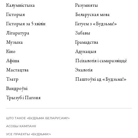
Калумністыка
Разумняты
Гісторыя
Беларуская мова
Гісторыя за 5 хвілін
Гатуем з «Будзьма!»
Літаратура
Забавы
Музыка
Грамадства
Кіно
Адукацыя
Афіша
Псіхалогія і самаразвіццё
Мастацтва
Экалогія
Тэатр
Паштоўкі ад «Будзьма!»
Вандроўкі
Трызуб і Пагоня
ШТО ТАКОЕ «БУДЗЬМА БЕЛАРУСАМІ!»
АСОБЫ КАМПАНІІ
УСЕ ПРАЕКТЫ «БУДЗЬМА!»