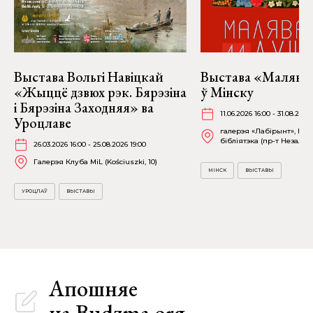
Выстава Вольгі Навіцкай
Выстава «Малява
«Жыццё дзвюх рэк. Бярэзіна
ў Мінску
і Бярэзіна Заходняя» ва
11.06.2026 16:00 - 31.08.2026
Уроцлаве
галерэя «Лабірынт», На
бібліятэка (пр-т Незалежн
26.03.2026 16:00 - 25.08.2026 19:00
Галерэя Клуба MiL (Kościuszki, 10)
МІНСК
ВЫСТАВЫ
УРОЦЛАЎ
ВЫСТАВЫ
Апошняе