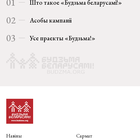
01
Што такое «Будзьма беларусамі!»
02
Асобы кампаніі
03
Усе праекты «Будзьма!»
Навіны
Сармат