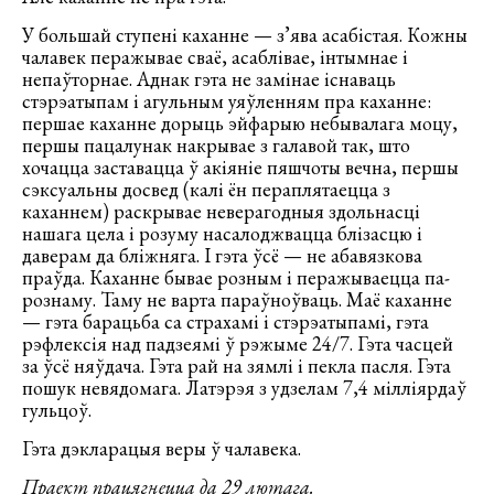
У большай ступені каханне — з’ява асабістая. Кожны
чалавек перажывае сваё, асаблівае, інтымнае і
непаўторнае. Аднак гэта не замінае існаваць
стэрэатыпам і агульным уяўленням пра каханне:
першае каханне дорыць эйфарыю небывалага моцу,
першы пацалунак накрывае з галавой так, што
хочацца заставацца ў акіяніе пяшчоты вечна, першы
сэксуальны досвед (калі ён пераплятаецца з
каханнем) раскрывае неверагодныя здольнасці
нашага цела і розуму насалоджвацца блізасцю і
даверам да бліжняга. І гэта ўсё — не абавязкова
праўда. Каханне бывае розным і перажываецца па-
рознаму. Таму не варта параўноўваць. Маё каханне
— гэта барацьба са страхамі і стэрэатыпамі, гэта
рэфлексія над падзеямі ў рэжыме 24/7. Гэта часцей
за ўсё няўдача. Гэта рай на зямлі і пекла пасля. Гэта
пошук невядомага. Латэрэя з удзелам 7,4 мілліярдаў
гульцоў.
Гэта дэкларацыя веры ў чалавека.
Праект працягнецца да 29 лютага.