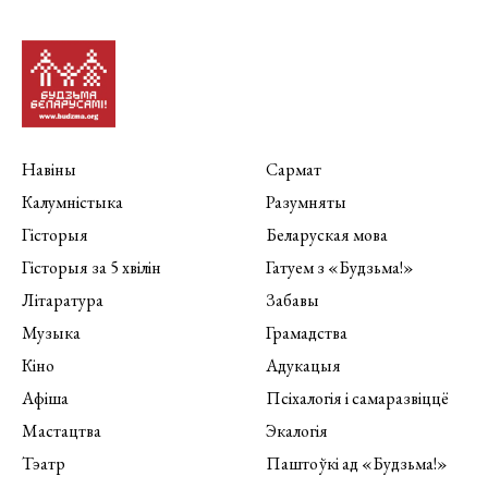
Навіны
Сармат
Калумністыка
Разумняты
Гісторыя
Беларуская мова
Гісторыя за 5 хвілін
Гатуем з «Будзьма!»
Літаратура
Забавы
Музыка
Грамадства
Кіно
Адукацыя
Афіша
Псіхалогія і самаразвіццё
Мастацтва
Экалогія
Тэатр
Паштоўкі ад «Будзьма!»