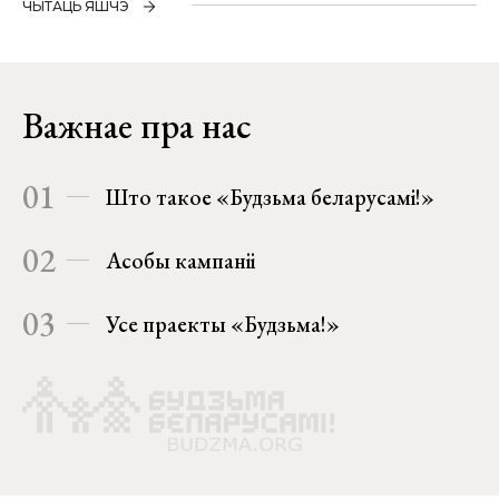
ЧЫТАЦЬ ЯШЧЭ
Важнае пра нас
01
Што такое «Будзьма беларусамі!»
02
Асобы кампаніі
03
Усе праекты «Будзьма!»