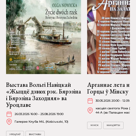
Выстава Вольгі Навіцкай
Арганнае лета на 
«Жыццё дзвюх рэк. Бярэзіна
Горцы ў Мінску
і Бярэзіна Заходняя» ва
30.05.2026 20:00 - 12.09.202
Уроцлаве
касцёл святога Роха (пр-
44 А (за Палацам мастацт
26.03.2026 16:00 - 25.08.2026 19:00
Галерэя Клуба MiL (Kościuszki, 10)
МІНСК
КАНЦЭРТЫ
УРОЦЛАЎ
ВЫСТАВЫ