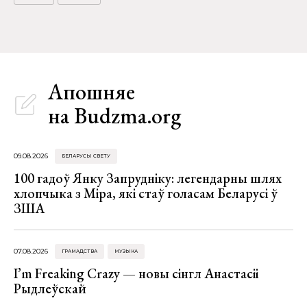
Апошняе
на Budzma.org
09.08.2026
БЕЛАРУСЫ СВЕТУ
100 гадоў Янку Запрудніку: легендарны шлях
хлопчыка з Міра, які стаў голасам Беларусі ў
ЗША
07.08.2026
ГРАМАДСТВА
МУЗЫКА
I’m Freaking Crazy — новы сінгл Анастасіі
Рыдлеўскай