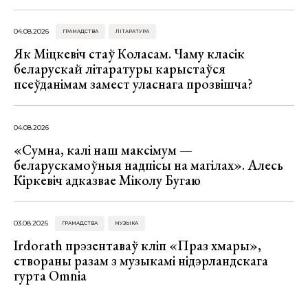
04.08.2026
ГРАМАДСТВА
ЛІТАРАТУРА
Як Міцкевіч стаў Коласам. Чаму класік
беларускай літаратуры карыстаўся
псеўданімам замест уласнага прозвішча?
04.08.2026
«Сумна, калі наш максімум —
беларускамоўныя надпісы на магілах». Алесь
Кіркевіч адказвае Міколу Бугаю
03.08.2026
ГРАМАДСТВА
МУЗЫКА
Irdorath прэзентаваў кліп «Праз хмары»,
створаны разам з музыкамі нідэрландскага
гурта Omnia