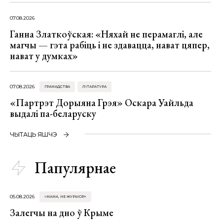
07.08.2026
Ганна Златкоўская: «Няхай не перамаглі, але
магчы — гэта рабіць і не здавацца, нават цяпер,
нават у думках»
07.08.2026
ГРАМАДСТВА
ЛІТАРАТУРА
«Партрэт Дорыяна Грэя» Оскара Уайльда
выдалі па-беларуску
ЧЫТАЦЬ ЯШЧЭ
Папулярнае
05.08.2026
«МАМА, НЕ ЖУРЫСЯ!»
Залегчы на дно ў Крыме