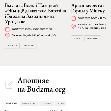
Выстава Вольгі Навіцкай
Арганнае лета на 
«Жыццё дзвюх рэк. Бярэзіна
Горцы ў Мінску
і Бярэзіна Заходняя» ва
30.05.2026 20:00 - 12.09.202
Уроцлаве
касцёл святога Роха (пр-
44 А (за Палацам мастацт
26.03.2026 16:00 - 25.08.2026 19:00
Галерэя Клуба MiL (Kościuszki, 10)
МІНСК
КАНЦЭРТЫ
УРОЦЛАЎ
ВЫСТАВЫ
Апошняе
на Budzma.org
05.08.2026
ГРАМАДСТВА
ГІСТОРЫЯ
АСОБА