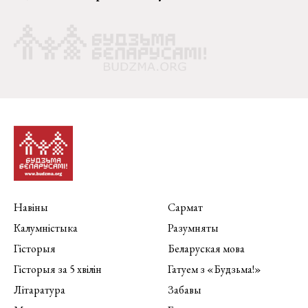
Навіны
Сармат
Калумністыка
Разумняты
Гісторыя
Беларуская мова
Гісторыя за 5 хвілін
Гатуем з «Будзьма!»
Літаратура
Забавы