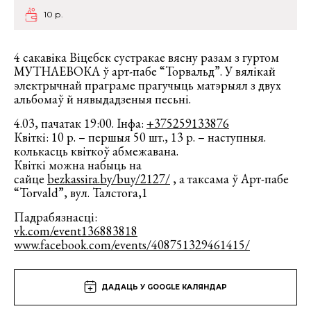
10 р.
4 сакавіка Віцебск сустракае вясну разам з гуртом
МУТНАЕВОКА ў арт-пабе “Торвальд”. У вялікай
электрычнай праграме прагучыць матэрыял з двух
альбомаў й нявыдадзеныя песьні.
4.03, пачатак 19:00. Інфа:
+375259133876
Квіткі: 10 р. – першыя 50 шт., 13 р. – наступныя.
колькасць квіткоў абмежавана.
Квіткі можна набыць на
сайце
bezkassira.by/buy/2127/
, а таксама ў Арт-пабе
“Torvald”, вул. Талстога,1
Падрабязнасці:
vk.com/event136883818
www.facebook.com/events/
408751329461415/
ДАДАЦЬ У GOOGLE КАЛЯНДАР