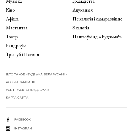
Музыка
Грамадства
Кіно
Адукацыя
Афіша
Псіхалогія і самаразвіццё
Мастацтва
Экалогія
Тэатр
Паштоўкі ад «Будзьма!»
Вандроўкі
Трызуб і Пагоня
ШТО ТАКОЕ «БУДЗЬМА БЕЛАРУСАМІ!»
АСОБЫ КАМПАНІІ
УСЕ ПРАЕКТЫ «БУДЗЬМА!»
КАРТА САЙТА
FACEBOOK
INSTAGRAM