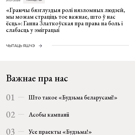
31.07.2026
ГРАМАДСТВА
«Граючы бязглуздыя ролі нязломных людзей,
мы можам страціць тое важнае, што ў нас
ёсць»: Ганна Златкоўская пра права на боль і
слабасць у эміграцыі
ЧЫТАЦЬ ЯШЧЭ
Важнае пра нас
01
Што такое «Будзьма беларусамі!»
02
Асобы кампаніі
03
Усе праекты «Будзьма!»