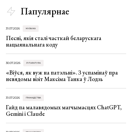
Папулярнае
31.07.2026
МУЗЫКА
Песні, якія сталі часткай беларускага
нацыянальнага коду
30.07.2026
ЛІТАРАТУРА
«Віўся, як вуж на патэльні». З успамінаў пра
невядомы візіт Максіма Танка ў Лодзь
31.07.2026
ГРАМАДСТВА
Гайд па малавядомых магчымасцях ChatGPT,
Gemini і Claude