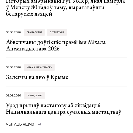
Гісторыя амэрыканкі Рут Уолер, якая памерла
ў Менску 80 гадоў таму, выратаваўшы
беларускіх дзяцей
05.08.2026
ГРАМАДСТВА
ЛІТАРАТУРА
Абвешчаны доўгі спіс прэміі імя Міхала
Анемпадыстава 2026
05.08.2026
«МАМА, НЕ ЖУРЫСЯ!»
Залегчы на дно ў Крыме
05.08.2026
ГРАМАДСТВА
Урад прыняў пастанову аб ліквідацыі
Нацыянальнага цэнтра сучасных мастацтваў
ЧЫТАЦЬ ЯШЧЭ