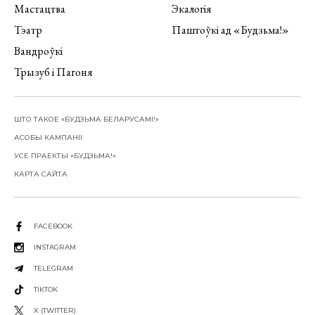
Мастацтва
Экалогія
Тэатр
Паштоўкі ад «Будзьма!»
Вандроўкі
Трызуб і Пагоня
ШТО ТАКОЕ «БУДЗЬМА БЕЛАРУСАМІ!»
АСОБЫ КАМПАНІІ
УСЕ ПРАЕКТЫ «БУДЗЬМА!»
КАРТА САЙТА
FACEBOOK
INSTAGRAM
TELEGRAM
TIKTOK
X (TWITTER)