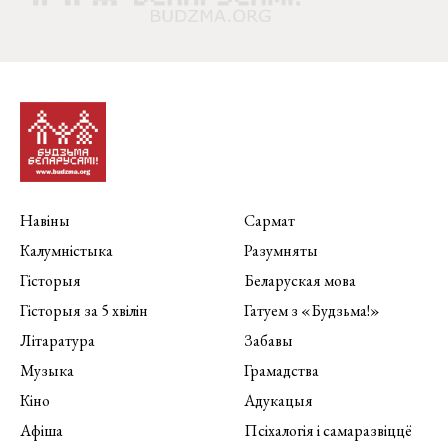
Навіны
Сармат
Калумністыка
Разумняты
Гісторыя
Беларуская мова
Гісторыя за 5 хвілін
Гатуем з «Будзьма!»
Літаратура
Забавы
Музыка
Грамадства
Кіно
Адукацыя
Афіша
Псіхалогія і самаразвіццё