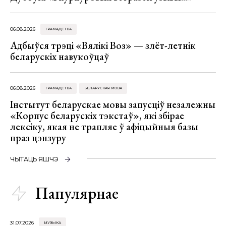
06.08.2026
ГРАМАДСТВА
Адбыўся трэці «Вялікі Воз» — злёт-летнік
беларускіх навукоўцаў
06.08.2026
ГРАМАДСТВА
БЕЛАРУСКАЯ МОВА
Інстытут беларускае мовы запусціў незалежны
«Корпус беларускіх тэкстаў», які збірае
лексіку, якая не трапляе ў афіцыйныя базы
праз цэнзуру
ЧЫТАЦЬ ЯШЧЭ
Папулярнае
31.07.2026
МУЗЫКА