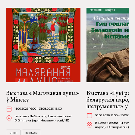
Выстава «Маляваная душа»
Выстава «Гукі род
ў Мінску
беларускія народ
інструменты» ў Ві
11.06.2026 16:00 - 31.08.2026 18:00
30.06.2026 15:00 - 10.08.202
галерэя «Лабірынт», Нацыянальная
бібліятэка (пр-т Незалежнасці, 116)
Віцебскі абласны метад
народнай творчасці (вул.
МІНСК
ВЫСТАВЫ