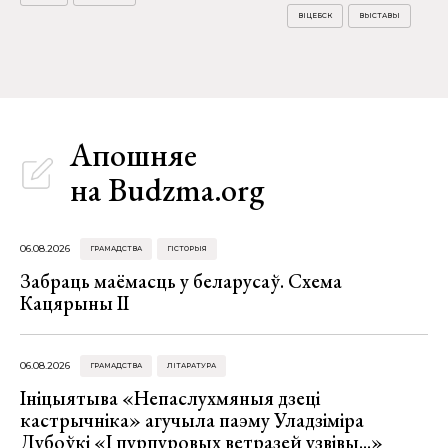
ВІЦЕБСК
ВЫСТАВЫ
Апошняе
на Budzma.org
06.08.2026
ГРАМАДСТВА
ГІСТОРЫЯ
Забраць маёмасць у беларусаў. Схема
Кацярыны ІІ
06.08.2026
ГРАМАДСТВА
ЛІТАРАТУРА
Ініцыятыва «Непаслухмяныя дзеці
кастрычніка» агучыла паэму Уладзіміра
Дубоўкі «І пурпуровых ветразей узвівы...»