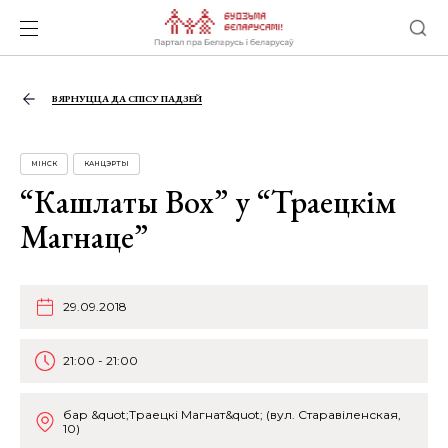
ВЯРНУЦЦА ДА СПІСУ ПАДЗЕЙ
МІНСК
КАНЦЭРТЫ
“Кашлаты Вох” у “Траецкім
Магнаце”
29.09.2018
21:00 - 21:00
бар &quot;Траецкі Магнат&quot; (вул. Старавіленская,
10)