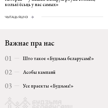
колькі ёсьць у нас самых»
ЧЫТАЦЬ ЯШЧЭ
Важнае пра нас
01
Што такое «Будзьма беларусамі!»
02
Асобы кампаніі
03
Усе праекты «Будзьма!»