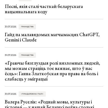
Песні, якія сталі часткай беларускага
нацыянальнага коду
31.07.2026
ГРАМАДСТВА
Гайд па малавядомых магчымасцях ChatGPT,
Gemini і Claude
31.07.2026
ГРАМАДСТВА
«Граючы бязглуздыя ролі нязломных людзей,
мы можам страціць тое важнае, што ў нас
ёсць»: Ганна Златкоўская пра права на боль і
слабасць у эміграцыі
31.07.2026
«ПРЫДАРОЖНЫ ПЫЛ»
Валера Руселік: «Роднай мовы, культуры і
гісторыі — у нашай Беларусі роўна столькі,