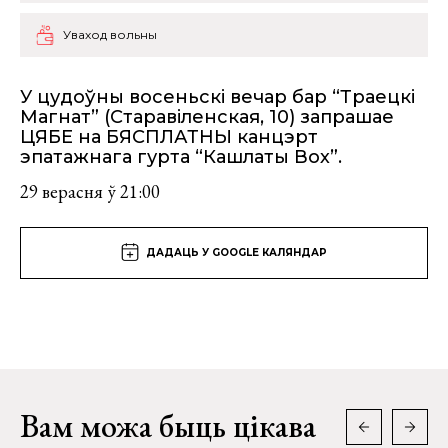
Уваход вольны
У цудоўны восеньскі вечар бар “Траецкі
Магнат” (Старавіленская, 10) запрашае
ЦЯБЕ на БЯСПЛАТНЫ канцэрт
эпатажнага гурта “Кашлаты Вох”.
29 верасня ў 21:00
ДАДАЦЬ У GOOGLE КАЛЯНДАР
Вам можа быць цікава