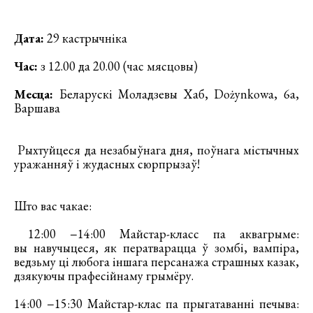
Дата:
29 кастрычніка
Час:
з 12.00 да 20.00 (час мясцовы)
Месца:
Беларускі Моладзевы Хаб, Dożynkowa, 6a,
Варшава
Рыхтуйцеся да незабыўнага дня, поўнага містычных
уражанняў і жудасных сюрпрызаў!
Што вас чакае:
12:00 −14:00 Майстар-класс па аквагрыме:
вы навучыцеся, як ператварацца ў зомбі, вампіра,
ведзьму ці любога іншага персанажа страшных казак,
дзякуючы прафесійнаму грымёру.
14:00 −15:30 Майстар-клас па прыгатаванні печыва: