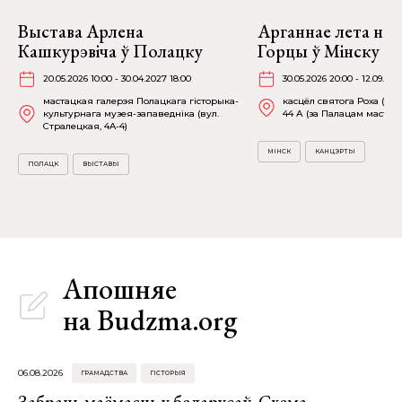
Выстава Арлена
Арганнае лета на 
Кашкурэвіча ў Полацку
Горцы ў Мінску
20.05.2026 10:00 - 30.04.2027 18:00
30.05.2026 20:00 - 12.09.202
мастацкая галерэя Полацкага гісторыка-
касцёл святога Роха (пр-
культурнага музея-запаведніка (вул.
44 А (за Палацам мастацт
Стралецкая, 4A-4)
МІНСК
КАНЦЭРТЫ
ПОЛАЦК
ВЫСТАВЫ
Апошняе
на Budzma.org
06.08.2026
ГРАМАДСТВА
ГІСТОРЫЯ
Забраць маёмасць у беларусаў. Схема