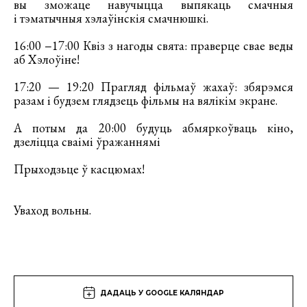
вы зможаце навучыцца выпякаць смачныя
і тэматычныя хэлаўінскія смачнюшкі.
16:00 −17:00 Квіз з нагоды свята: праверце свае веды
аб Хэлоўіне!
17:20 — 19:20 Прагляд фільмаў жахаў: збярэмся
разам і будзем глядзець фільмы на вялікім экране.
А потым да 20:00 будуць абмяркоўваць кіно,
дзеліцца сваімі ўражаннямі
Прыходзьце ў касцюмах!
Уваход вольны.
ДАДАЦЬ У GOOGLE КАЛЯНДАР