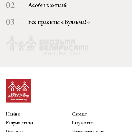
02
Асобы кампаніі
03
Усе праекты «Будзьма!»
Навіны
Сармат
Калумністыка
Разумняты
Гісторыя
Беларуская мова