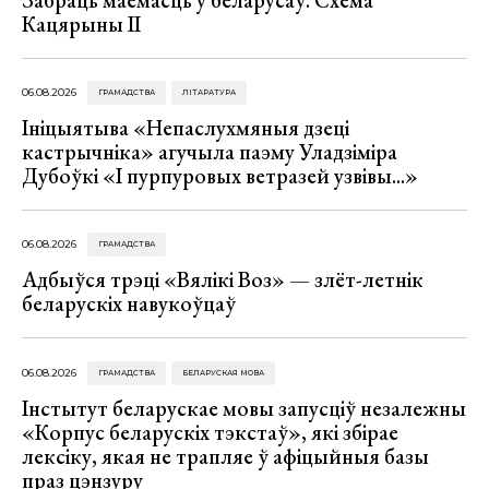
Кацярыны ІІ
06.08.2026
ГРАМАДСТВА
ЛІТАРАТУРА
Ініцыятыва «Непаслухмяныя дзеці
кастрычніка» агучыла паэму Уладзіміра
Дубоўкі «І пурпуровых ветразей узвівы...»
06.08.2026
ГРАМАДСТВА
Адбыўся трэці «Вялікі Воз» — злёт-летнік
беларускіх навукоўцаў
06.08.2026
ГРАМАДСТВА
БЕЛАРУСКАЯ МОВА
Інстытут беларускае мовы запусціў незалежны
«Корпус беларускіх тэкстаў», які збірае
лексіку, якая не трапляе ў афіцыйныя базы
праз цэнзуру