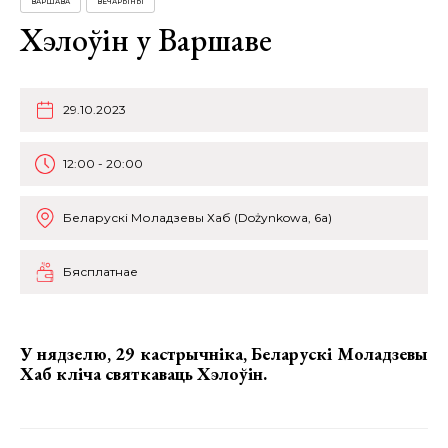
ВАРШАВА
ВЕЧАРЫНЫ
Хэлоўін у Варшаве
29.10.2023
12:00 - 20:00
Беларускі Моладзевы Хаб (Dożynkowa, 6a)
Бясплатнае
У нядзелю, 29 кастрычніка, Беларускі Моладзевы
Хаб кліча святкаваць
Хэлоўін.