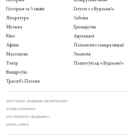
Гісторыя за 5 хвілін
Гатуем з «Будзьма!»
Літаратура
Забавы
Музыка
Грамадства
Кіно
Адукацыя
Афіша
Псіхалогія і самаразвіццё
Мастацтва
Экалогія
Тэатр
Паштоўкі ад «Будзьма!»
Вандроўкі
Трызуб і Пагоня
ШТО ТАКОЕ «БУДЗЬМА БЕЛАРУСАМІ!»
АСОБЫ КАМПАНІІ
УСЕ ПРАЕКТЫ «БУДЗЬМА!»
КАРТА САЙТА