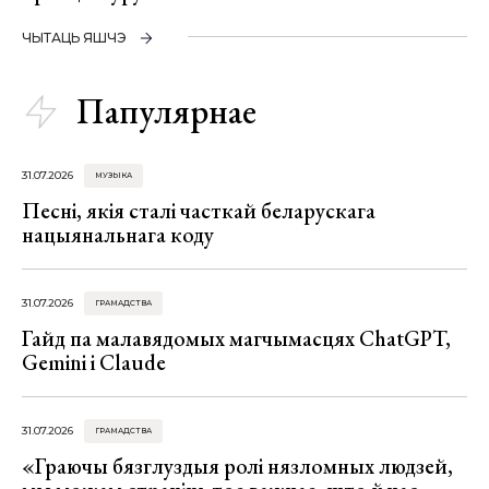
ЧЫТАЦЬ ЯШЧЭ
Папулярнае
31.07.2026
МУЗЫКА
Песні, якія сталі часткай беларускага
нацыянальнага коду
31.07.2026
ГРАМАДСТВА
Гайд па малавядомых магчымасцях ChatGPT,
Gemini і Claude
31.07.2026
ГРАМАДСТВА
«Граючы бязглуздыя ролі нязломных людзей,