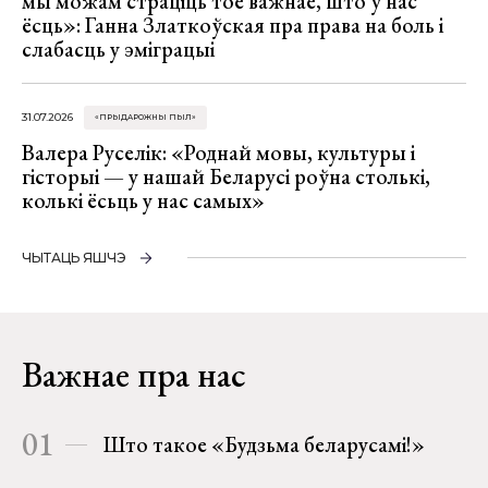
мы можам страціць тое важнае, што ў нас
ёсць»: Ганна Златкоўская пра права на боль і
слабасць у эміграцыі
31.07.2026
«ПРЫДАРОЖНЫ ПЫЛ»
Валера Руселік: «Роднай мовы, культуры і
гісторыі — у нашай Беларусі роўна столькі,
колькі ёсьць у нас самых»
ЧЫТАЦЬ ЯШЧЭ
Важнае пра нас
01
Што такое «Будзьма беларусамі!»