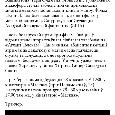
атмасфера стужкі забяспечылі ёй прыхільнасць
многіх аматараў постапакаліптычнага жанру. Фільм
«Кніга Ілая» быў намінаваны як лепшы фільм у
межах кінапрэміі «Сатурн», якая ўручаецца
Акадэміяй навуковай фантастыкі (ЗША).
Пасля беларускай прэм’еры фільм з’явіцца ў
відэапартале інтэрактыўнага лічбавага тэлебачання
«Атлант Тэлекам». Такім чынам, абаненты кампаніі
атрымаюць дадатковую магчымасць паглядзець
стужку і паслухаць, як яе героі размаўляюць
галасамі беларускіх акцёраў. У агучцы ўдзельнічалі
Павел Харланчук, Ганна Хітрык, Зміцер Саладуха і
іншыя.
Прэм’ера фільма адбудзецца 28 красавіка ў 19:00 у
кінатэатры «Масква» (пр-т Пераможцаў, 13).
Наступныя паказы пройдуць 29 і 30 красакавіка ў
17:00 там жа, ў кінатэатры «Масква».
Трэйлер: