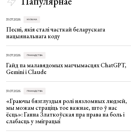
Папулярнае
31.07.2026
МУЗЫКА
Песні, якія сталі часткай беларускага
нацыянальнага коду
31.07.2026
ГРАМАДСТВА
Гайд па малавядомых магчымасцях ChatGPT,
Gemini і Claude
31.07.2026
ГРАМАДСТВА
«Граючы бязглуздыя ролі нязломных людзей,
мы можам страціць тое важнае, што ў нас
ёсць»: Ганна Златкоўская пра права на боль і
слабасць у эміграцыі