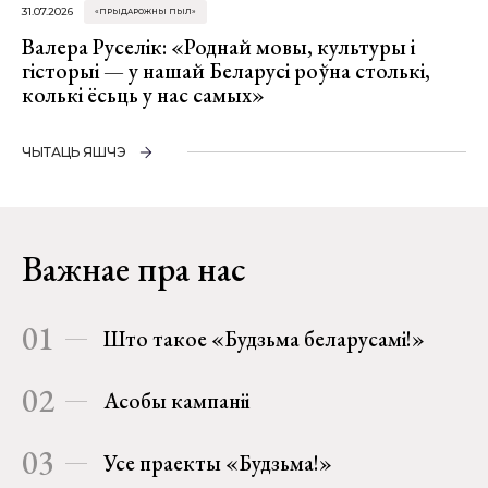
31.07.2026
«ПРЫДАРОЖНЫ ПЫЛ»
Валера Руселік: «Роднай мовы, культуры і
гісторыі — у нашай Беларусі роўна столькі,
колькі ёсьць у нас самых»
ЧЫТАЦЬ ЯШЧЭ
Важнае пра нас
01
Што такое «Будзьма беларусамі!»
02
Асобы кампаніі
03
Усе праекты «Будзьма!»