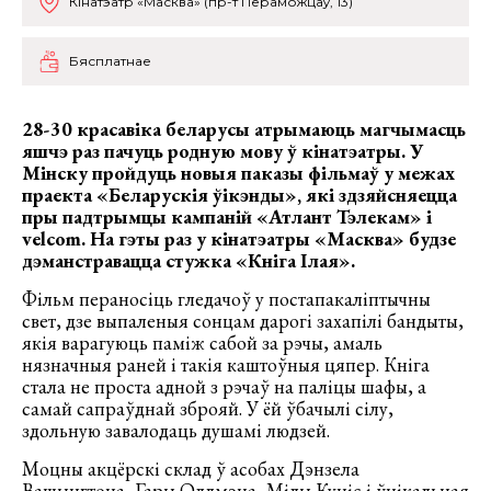
Кінатэатр «Масква» (пр-т Пераможцаў, 13)
Бясплатнае
28-30 красавіка беларусы атрымаюць магчымасць
яшчэ раз пачуць родную мову ў кінатэатры. У
Мінску пройдуць новыя паказы фiльмаў у межах
праекта «Беларускія ўікэнды», які здзяйсняецца
пры падтрымцы кампаній «Атлант Тэлекам» і
velcom. На гэты раз у кінатэатры «Масква» будзе
дэманстравацца стужка «Кніга Ілая».
Фільм пераносіць гледачоў у постапакаліптычны
свет, дзе выпаленыя сонцам дарогі захапілі бандыты,
якія варагуюць паміж сабой за рэчы, амаль
нязначныя раней і такія каштоўныя цяпер. Кніга
стала не проста адной з рэчаў на паліцы шафы, а
самай сапраўднай зброяй. У ёй ўбачылі сілу,
здольную завалодаць душамі людзей.
Моцны акцёрскі склад ў асобах Дэнзела
Вашынгтона, Гары Олдмэна, Мілы Куніс і ўнікальная