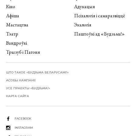
Кіно
Адукацыя
Афіша
Псіхалогія і самаразвіццё
Мастацтва
Экалогія
Тэатр
Паштоўкі ад «Будзьма!»
Вандроўкі
Трызуб і Пагоня
ШТО ТАКОЕ «БУДЗЬМА БЕЛАРУСАМІ!»
АСОБЫ КАМПАНІІ
УСЕ ПРАЕКТЫ «БУДЗЬМА!»
КАРТА САЙТА
FACEBOOK
INSTAGRAM