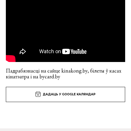
Падрабязнасці на сайце kinakong.by, білеты ў касах
кінатэатра і на bycard.by
ДАДАЦЬ У GOOGLE КАЛЯНДАР