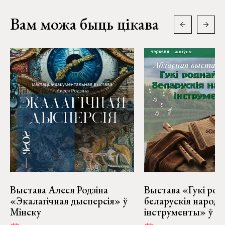
Вам можа быць цікава
Выстава Алеся Родзіна
Выстава «Гукі род
«Экалагічная дысперсія» ў
беларускія народ
Мінску
інструменты» ў Ві