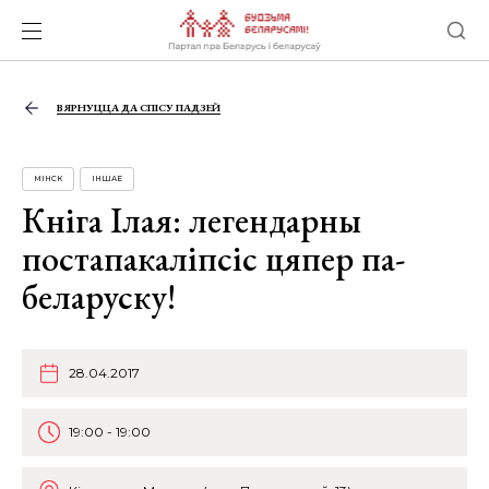
ВЯРНУЦЦА ДА СПІСУ ПАДЗЕЙ
МІНСК
ІНШАЕ
Кніга Ілая: легендарны
постапакаліпсіс цяпер па-
беларуску!
28.04.2017
19:00 - 19:00