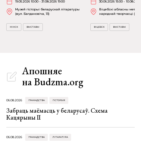
19.05.2026 10:00 - 31.08.2026 19:00
30.06.2026 15:00 - 10.08.202
Музей гісторыі беларускай літаратуры
Віцебскі абласны метад
(вул. Багдановіча, 13)
народнай творчасці (вул.
МІНСК
ВЫСТАВЫ
ВІЦЕБСК
ВЫСТАВЫ
Апошняе
на Budzma.org
06.08.2026
ГРАМАДСТВА
ГІСТОРЫЯ
Забраць маёмасць у беларусаў. Схема
Кацярыны ІІ
06.08.2026
ГРАМАДСТВА
ЛІТАРАТУРА