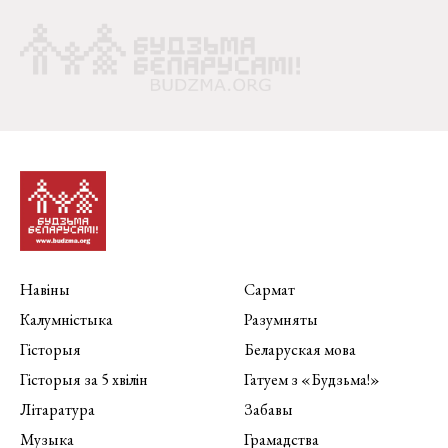
Навіны
Сармат
Калумністыка
Разумняты
Гісторыя
Беларуская мова
Гісторыя за 5 хвілін
Гатуем з «Будзьма!»
Літаратура
Забавы
Музыка
Грамадства