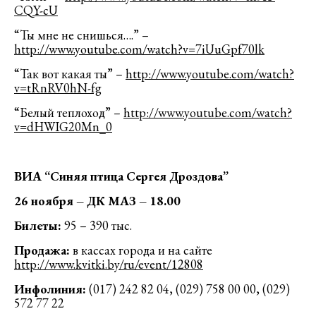
CQY-cU
“Ты мне не снишься….” –
http://www.youtube.com/watch?v=7iUuGpf70lk
“Так вот какая ты” –
http://www.youtube.com/watch?
v=tRnRV0hN-fg
“Белый теплоход” –
http://www.youtube.com/watch?
v=dHWIG20Mn_0
ВИА “Синяя птица Сергея Дроздова”
26 ноября – ДК МАЗ – 18.00
Билеты:
95 – 390 тыс.
Продажа:
в кассах города и на сайте
http://www.kvitki.by/ru/event/12808
Инфолиния:
(017) 242 82 04, (029) 758 00 00, (029)
572 77 22