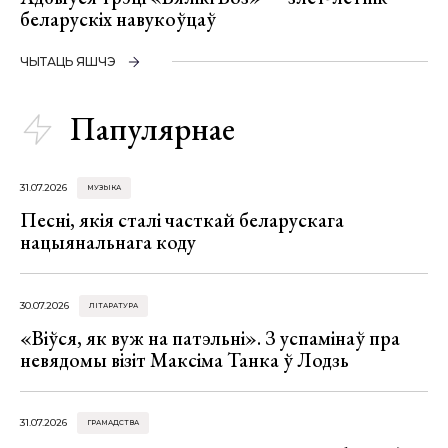
беларускіх навукоўцаў
ЧЫТАЦЬ ЯШЧЭ
Папулярнае
31.07.2026
МУЗЫКА
Песні, якія сталі часткай беларускага
нацыянальнага коду
30.07.2026
ЛІТАРАТУРА
«Віўся, як вуж на патэльні». З успамінаў пра
невядомы візіт Максіма Танка ў Лодзь
31.07.2026
ГРАМАДСТВА