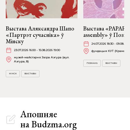
Выстава Аляксандра Шапо
Выстава «PAPARAĆ
«Партрэт сучасніка» ў
assembly» ў Позна
Мінску
24.07.2026 18:30 - 09.08.202
23.07.2026 16:00 - 15.08.2026 19:00
фундацыя КУТ (Крамарска
музей-майстэрня Заіра Азгура (вул.
Азгура, 8)
ПОЗНАНЬ
ВЫСТАВЫ
МІНСК
ВЫСТАВЫ
Апошняе
на Budzma.org