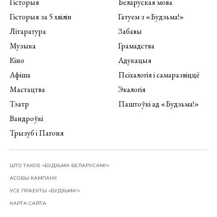
Гісторыя
Беларуская мова
Гісторыя за 5 хвілін
Гатуем з «Будзьма!»
Літаратура
Забавы
Музыка
Грамадства
Кіно
Адукацыя
Афіша
Псіхалогія і самаразвіццё
Мастацтва
Экалогія
Тэатр
Паштоўкі ад «Будзьма!»
Вандроўкі
Трызуб і Пагоня
ШТО ТАКОЕ «БУДЗЬМА БЕЛАРУСАМІ!»
АСОБЫ КАМПАНІІ
УСЕ ПРАЕКТЫ «БУДЗЬМА!»
КАРТА САЙТА