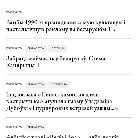
06.08.2026
Вайбы 1990-х: прыгадваем самую культавую і
настальгічную рэкламу на беларускім ТБ
06.08.2026
ГРАМАДСТВА
ГІСТОРЫЯ
Забраць маёмасць у беларусаў. Схема
Кацярыны ІІ
06.08.2026
ГРАМАДСТВА
ЛІТАРАТУРА
Ініцыятыва «Непаслухмяныя дзеці
кастрычніка» агучыла паэму Уладзіміра
Дубоўкі «І пурпуровых ветразей узвівы...»
06.08.2026
ГРАМАДСТВА
Адбыўся трэці «Вялікі Воз» — злёт-летнік