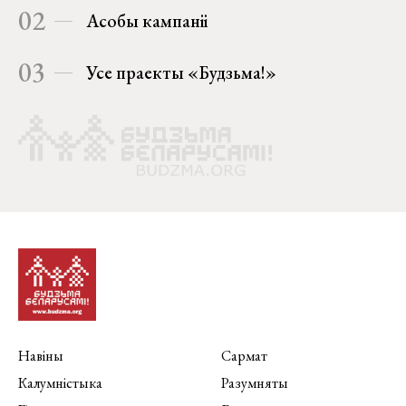
02
Асобы кампаніі
03
Усе праекты «Будзьма!»
Навіны
Сармат
Калумністыка
Разумняты