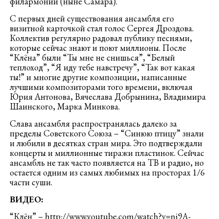
филармонии (ныне Самара).
С первых дней существования ансамбля его
визитной карточкой стал голос Сергея Дроздова.
Коллектив регулярно радовал публику песнями,
которые сейчас знают и поют миллионы. После
“Клёна” были “Ты мне не снишься”, “Белый
теплоход”, “Я иду тебе навстречу”, “Так вот какая
ты!” и многие другие композиции, написанные
лучшими композиторами того времени, включая
Юрия Антонова, Вячеслава Добрынина, Владимира
Шаинского, Марка Минкова.
Слава ансамбля распространялась далеко за
пределы Советского Союза – “Синюю птицу” знали
и любили в десятках стран мира. Это подтверждали
концерты и миллионные тиражи пластинок. Сейчас
ансамбль не так часто появляется на ТВ и радио, но
остается одним из самых любимых на просторах 1/6
части суши.
ВИДЕО:
“Клён” –
http://www.youtube.com/watch?v=ni9A-