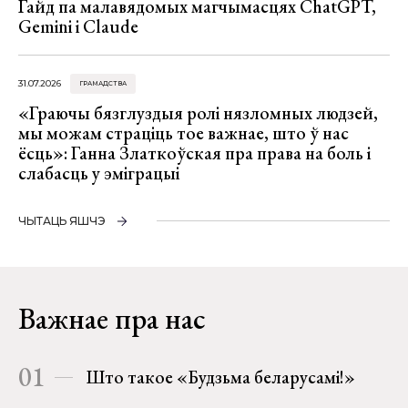
Гайд па малавядомых магчымасцях ChatGPT,
Gemini і Claude
31.07.2026
ГРАМАДСТВА
«Граючы бязглуздыя ролі нязломных людзей,
мы можам страціць тое важнае, што ў нас
ёсць»: Ганна Златкоўская пра права на боль і
слабасць у эміграцыі
ЧЫТАЦЬ ЯШЧЭ
Важнае пра нас
01
Што такое «Будзьма беларусамі!»