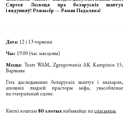
Сяргея Лескеця
пра беларускіх шаптух
і вядунняў! Рэжысёр — Раман Падаляка!
Дата:
12 і 13 чэрвеня
Час:
19.00 (час мясцовы)
Месца:
Teatr WAM, Zgrupowania AK Kampinos 15,
Варшава
Гэта даследаванне беларускіх шаптух і знахарак,
апошніх людзей прасторы міфа, увасобленае
на тэатральнай сцэне.
Квіткі коштам
80 злотых
набывайце па
спасыл
цы
.