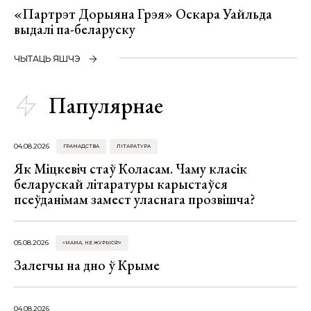
«Партрэт Дорыяна Грэя» Оскара Уайльда
выдалі па-беларуску
ЧЫТАЦЬ ЯШЧЭ
Папулярнае
04.08.2026
ГРАМАДСТВА
ЛІТАРАТУРА
Як Міцкевіч стаў Коласам. Чаму класік
беларускай літаратуры карыстаўся
псеўданімам замест уласнага прозвішча?
05.08.2026
«МАМА, НЕ ЖУРЫСЯ!»
Залегчы на дно ў Крыме
04.08.2026