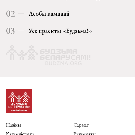
02
Асобы кампаніі
03
Усе праекты «Будзьма!»
Навіны
Сармат
Калумністыка
Разумняты