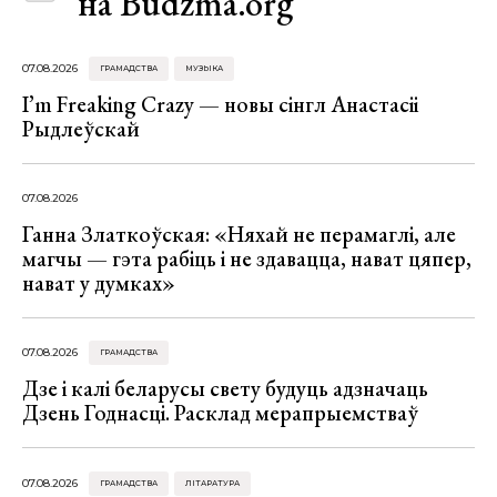
на Budzma.org
07.08.2026
ГРАМАДСТВА
МУЗЫКА
I’m Freaking Crazy — новы сінгл Анастасіі
Рыдлеўскай
07.08.2026
Ганна Златкоўская: «Няхай не перамаглі, але
магчы — гэта рабіць і не здавацца, нават цяпер,
нават у думках»
07.08.2026
ГРАМАДСТВА
Дзе і калі беларусы свету будуць адзначаць
Дзень Годнасці. Расклад мерапрыемстваў
07.08.2026
ГРАМАДСТВА
ЛІТАРАТУРА