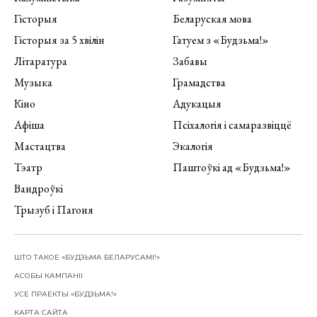
Гісторыя
Беларуская мова
Гісторыя за 5 хвілін
Гатуем з «Будзьма!»
Літаратура
Забавы
Музыка
Грамадства
Кіно
Адукацыя
Афіша
Псіхалогія і самаразвіццё
Мастацтва
Экалогія
Тэатр
Паштоўкі ад «Будзьма!»
Вандроўкі
Трызуб і Пагоня
ШТО ТАКОЕ «БУДЗЬМА БЕЛАРУСАМІ!»
АСОБЫ КАМПАНІІ
УСЕ ПРАЕКТЫ «БУДЗЬМА!»
КАРТА САЙТА