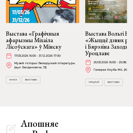
Выстава «Графічныя
Выстава Вольгі На
афарызмы Міхаіла
«Жыццё дзвюх рэк
Лісоўскага» ў Мінску
і Бярэзіна Заходня
Уроцлаве
17.03.2026 16:00 - 31.12.2026 17:00
26.03.2026 16:00 - 25.08.202
Музей гісторыі беларускай літаратуры
(вул. Багдановіча, 13)
Галерэя Клуба MiL (Kościu
МІНСК
ВЫСТАВЫ
УРОЦЛАЎ
ВЫСТАВЫ
Апошняе