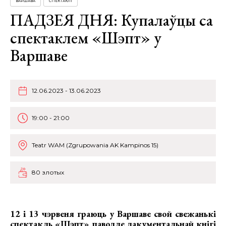
ВАРШАВА
СПЕКТАКЛІ
ПАДЗЕЯ ДНЯ: Купалаўцы са
спектаклем «Шэпт» у
Варшаве
12.06.2023 - 13.06.2023
19:00 - 21:00
Teatr WAM (Zgrupowania AK Kampinos 15)
80 злотых
12 і 13 чэрвеня граюць у Варшаве свой свежанькі
спектакль «Шэпт» паводле дакументальнай кнігі