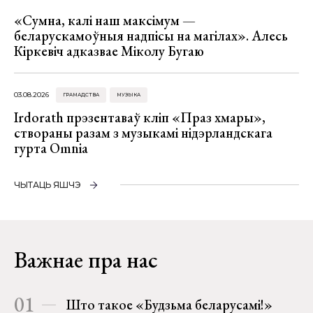
«Сумна, калі наш максімум —
беларускамоўныя надпісы на магілах». Алесь
Кіркевіч адказвае Міколу Бугаю
03.08.2026
ГРАМАДСТВА
МУЗЫКА
Irdorath прэзентаваў кліп «Праз хмары»,
створаны разам з музыкамі нідэрландскага
гурта Omnia
ЧЫТАЦЬ ЯШЧЭ
Важнае пра нас
01
Што такое «Будзьма беларусамі!»