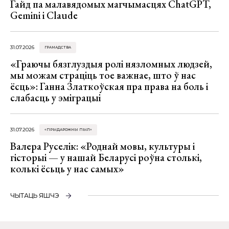
Гайд па малавядомых магчымасцях ChatGPT,
Gemini і Claude
31.07.2026
ГРАМАДСТВА
«Граючы бязглуздыя ролі нязломных людзей,
мы можам страціць тое важнае, што ў нас
ёсць»: Ганна Златкоўская пра права на боль і
слабасць у эміграцыі
31.07.2026
«ПРЫДАРОЖНЫ ПЫЛ»
Валера Руселік: «Роднай мовы, культуры і
гісторыі — у нашай Беларусі роўна столькі,
колькі ёсьць у нас самых»
ЧЫТАЦЬ ЯШЧЭ