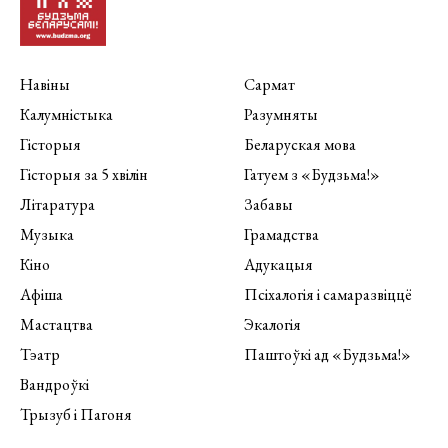
Навіны
Сармат
Калумністыка
Разумняты
Гісторыя
Беларуская мова
Гісторыя за 5 хвілін
Гатуем з «Будзьма!»
Літаратура
Забавы
Музыка
Грамадства
Кіно
Адукацыя
Афіша
Псіхалогія і самаразвіццё
Мастацтва
Экалогія
Тэатр
Паштоўкі ад «Будзьма!»
Вандроўкі
Трызуб і Пагоня