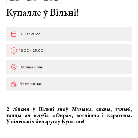
ВІЛЬНЯ
ІНШАЕ
ВЕЧАРЫНЫ
Купалле ў Вільні!
02.07.2022
16:00 - 23:00
Валакямпай
Бясплатнае
2 ліпеня ў Вільні зноў Музыка, спевы, гульні,
танцы ад клуба «Ойра», вогнішча і карагоды.
У віленскіх беларусаў Купалле!