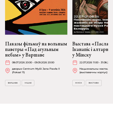
Паказы фільмаў на вольным
Выстава «Пасланні
паветры «Пад агульным
Іканапіс і алтарн
небам» у Варшаве
у Мінску
08.07.2026 20:00 - 09.09.2026 20:00
22.07.2026 11:00 - 31.08.2026
дворык Centrum Myśli Jana Pawła II
Нацыянальны мастацкі 
(Foksal 11)
(выставачны корпус) (К. 
ВАРШАВА
ІНШАЕ
МІНСК
ВЫСТАВЫ