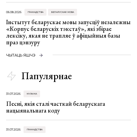
06.08.2026
ГРАМАДСТВА
БЕЛАРУСКАЯ МОВА
Інстытут беларускае мовы запусціў незалежны
«Корпус беларускіх тэкстаў», які збірае
лексіку, якая не трапляе ў афіцыйныя базы
праз цэнзуру
ЧЫТАЦЬ ЯШЧЭ
Папулярнае
31.07.2026
МУЗЫКА
Песні, якія сталі часткай беларускага
нацыянальнага коду
31.07.2026
ГРАМАДСТВА