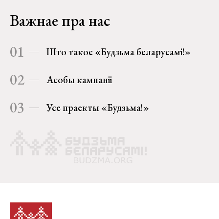
Важнае пра нас
01
Што такое «Будзьма беларусамі!»
02
Асобы кампаніі
03
Усе праекты «Будзьма!»