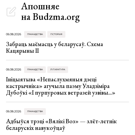
Апошняе
на Budzma.org
06.08.2026
ГРАМАДСТВА
ГІСТОРЫЯ
Забраць маёмасць у беларусаў. Схема
Кацярыны ІІ
06.08.2026
ГРАМАДСТВА
ЛІТАРАТУРА
Ініцыятыва «Непаслухмяныя дзеці
кастрычніка» агучыла паэму Уладзіміра
Дубоўкі «І пурпуровых ветразей узвівы...»
06.08.2026
ГРАМАДСТВА
Адбыўся трэці «Вялікі Воз» — злёт-летнік
беларускіх навукоўцаў