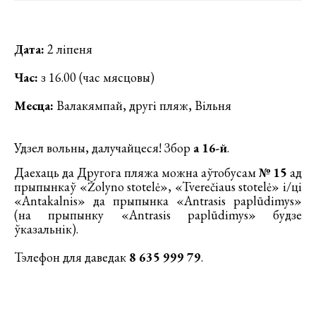
Дата:
2 ліпеня
Час:
з 16.00 (час мясцовы)
Месца:
Валакямпай, другі пляж, Вільня
Удзел вольны, далучайцеся! Збор
а 16-й
.
Даехаць да Другога пляжа можна аўтобусам
№ 15
ад
прыпынкаў «Žolyno stotelė», «Tverečiaus stotelė» і/ці
«Antakalnis» да прыпынка «Antrasis paplūdimys»
(на прыпынку «Antrasis paplūdimys» будзе
ўказальнік).
Тэлефон для даведак
8 635 999 79
.