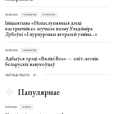
06.08.2026
ГРАМАДСТВА
ЛІТАРАТУРА
Ініцыятыва «Непаслухмяныя дзеці
кастрычніка» агучыла паэму Уладзіміра
Дубоўкі «І пурпуровых ветразей узвівы...»
06.08.2026
ГРАМАДСТВА
Адбыўся трэці «Вялікі Воз» — злёт-летнік
беларускіх навукоўцаў
ЧЫТАЦЬ ЯШЧЭ
Папулярнае
31.07.2026
МУЗЫКА