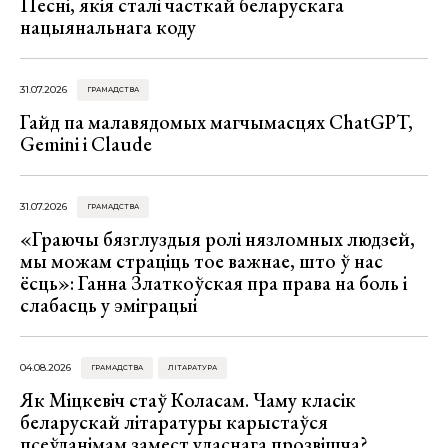
Песні, якія сталі часткай беларускага
нацыянальнага коду
31.07.2026
ГРАМАДСТВА
Гайд па малавядомых магчымасцях ChatGPT,
Gemini і Claude
31.07.2026
ГРАМАДСТВА
«Граючы бязглуздыя ролі нязломных людзей,
мы можам страціць тое важнае, што ў нас
ёсць»: Ганна Златкоўская пра права на боль і
слабасць у эміграцыі
04.08.2026
ГРАМАДСТВА
ЛІТАРАТУРА
Як Міцкевіч стаў Коласам. Чаму класік
беларускай літаратуры карыстаўся
псеўданімам замест уласнага прозвішча?