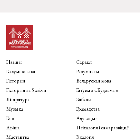
Навіны
Сармат
Калумністыка
Разумняты
Гісторыя
Беларуская мова
Гісторыя за 5 хвілін
Гатуем з «Будзьма!»
Літаратура
Забавы
Музыка
Грамадства
Кіно
Адукацыя
Афіша
Псіхалогія і самаразвіццё
Мастацтва
Экалогія