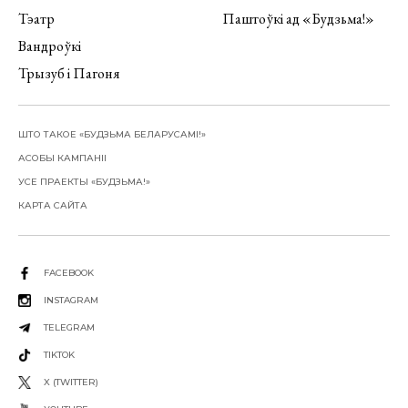
Тэатр
Паштоўкі ад «Будзьма!»
Вандроўкі
Трызуб і Пагоня
ШТО ТАКОЕ «БУДЗЬМА БЕЛАРУСАМІ!»
АСОБЫ КАМПАНІІ
УСЕ ПРАЕКТЫ «БУДЗЬМА!»
КАРТА САЙТА
FACEBOOK
INSTAGRAM
TELEGRAM
TIKTOK
X (TWITTER)