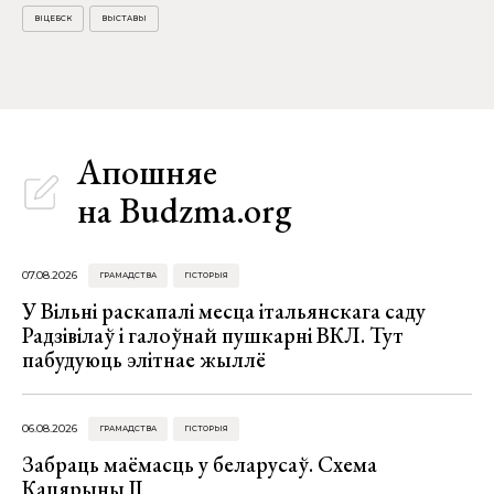
ВІЦЕБСК
ВЫСТАВЫ
Апошняе
на Budzma.org
07.08.2026
ГРАМАДСТВА
ГІСТОРЫЯ
У Вільні раскапалі месца італьянскага саду
Радзівілаў і галоўнай пушкарні ВКЛ. Тут
пабудуюць элітнае жыллё
06.08.2026
ГРАМАДСТВА
ГІСТОРЫЯ
Забраць маёмасць у беларусаў. Схема
Кацярыны ІІ