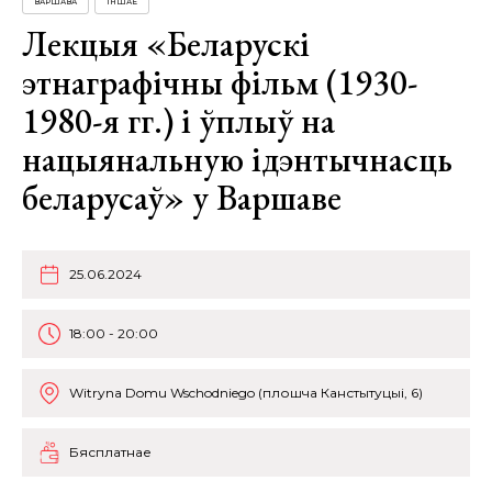
ВАРШАВА
ІНШАЕ
Лекцыя «Беларускі
этнаграфічны фільм (1930-
1980-я гг.) і ўплыў на
нацыянальную ідэнтычнасць
беларусаў» у Варшаве
25.06.2024
18:00 - 20:00
Witryna Domu Wschodniego (плошча Канстытуцыі, 6)
Бясплатнае