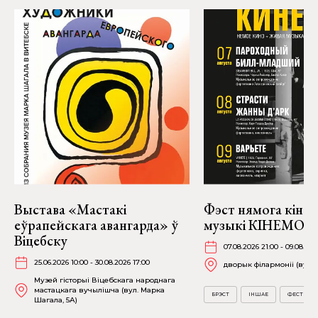
Выстава «Мастакі
Фэст нямога кіно і
еўрапейскага авангарда» ў
музыкі КІНЕМО ў 
Віцебску
07.08.2026 21:00 - 09.08.202
25.06.2026 10:00 - 30.08.2026 17:00
дворык філармоніі (вул. А
Музей гісторыі Віцебскага народнага
мастацкага вучылішча (вул. Марка
БРЭСТ
ІНШАЕ
ФЕСТЫВА
Шагала, 5А)