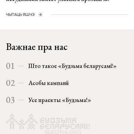
ЧЫТАЦЬ ЯШЧЭ
Важнае пра нас
01
Што такое «Будзьма беларусамі!»
02
Асобы кампаніі
03
Усе праекты «Будзьма!»