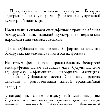
Прадстаўленне этнічнай культуры Беларусі
адыгрывала важную ролю ў савецкай унутранай
культурнай палітыцы.
Пасля вайны склалася спецыфічнае экраннае аблічча
беларускай нацыянальнай культуры як пераважна
народнай і адначасова савецкай.
Гэта адбівалася на змесце і форме тагачасных
беларускіх кіначасопісаў і неігравых фільмаў.
На гэтым фоне цікава прааналізаваць беларускі
этнаграфічны фільм савецкага часу: будучы далёкім
ад формаў «афіцыйнага» народнага мастацтва,
ён займае ўнікальнае месца ў шэрагу практык
фіксацыі і рэпрэзентацыі жывой традыцыйнай
культуры.
Этнаграфічны фільм стварыў той матэрыял, які
ў далейшым мог выкарыстоўвацца для рэалізацыі
розных стратэгій фармавання беларускай