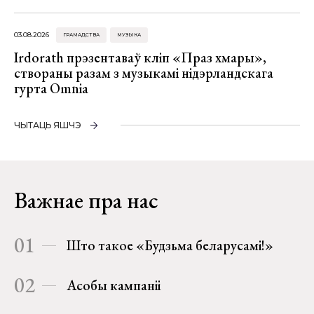
03.08.2026
ГРАМАДСТВА
МУЗЫКА
Irdorath прэзентаваў кліп «Праз хмары»,
створаны разам з музыкамі нідэрландскага
гурта Omnia
ЧЫТАЦЬ ЯШЧЭ
Важнае пра нас
01
Што такое «Будзьма беларусамі!»
02
Асобы кампаніі