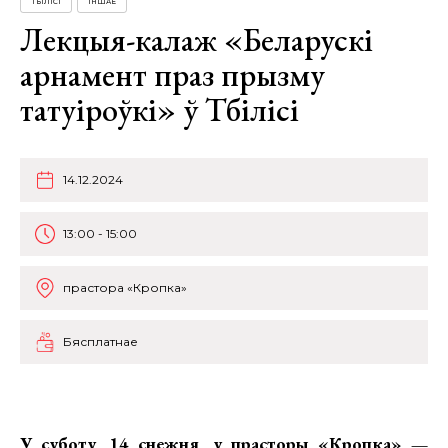
ТБІЛІСІ
ІНШАЕ
Лекцыя-калаж «Беларускі
арнамент праз прызму
татуіроўкі» ў Тбілісі
14.12.2024
13:00 - 15:00
прастора «Кропка»
Бясплатнае
У суботу, 14 снежня, у прасторы «Кропка» —