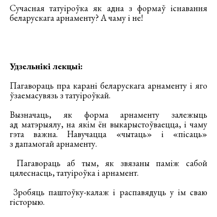
Сучасная татуіроўка як адна з формаў існавання
беларускага арнаменту? А чаму і не!
Удзельнікі лекцыі:
Пагавораць пра карані беларускага арнаменту і яго
ўзаемасувязь з татуіроўкай.
Вызначаць, як форма арнаменту залежыць
ад матэрыялу, на якім ён выкарыстоўваецца, і чаму
гэта важна. Навучацца «чытаць» і «пісаць»
з дапамогай арнаменту.
Пагавораць аб тым, як звязаны паміж сабой
цялеснасць, татуіроўка і арнамент.
Зробяць паштоўку-калаж і распавядуць у ім сваю
гісторыю.