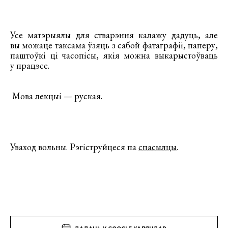
Усе матэрыялы для стварэння калажу дадуць, але
вы можаце таксама ўзяць з сабой фатаграфіі, паперу,
паштоўкі ці часопісы, якія можна выкарыстоўваць
у працэсе.
Мова лекцыі — руская.
Уваход вольны. Рэгіструйцеся па
спасылцы
.