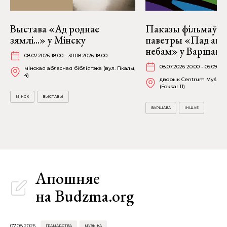
Выстава «Ад роднае
Паказы фільмаў н
зямлі...» у Мінску
паветры «Пад аг
небам» у Варшаве
08.07.2026 18:00 - 30.08.2026 18:00
08.07.2026 20:00 - 09.09.20
мінская абласная бібліятэка (вул. Гікалы,
4)
дворык Centrum Myśli Ja
(Foksal 11)
МІНСК
ВЫСТАВЫ
ВАРШАВА
ІНШАЕ
Апошняе
на Budzma.org
07.08.2026
ГРАМАДСТВА
МУЗЫКА