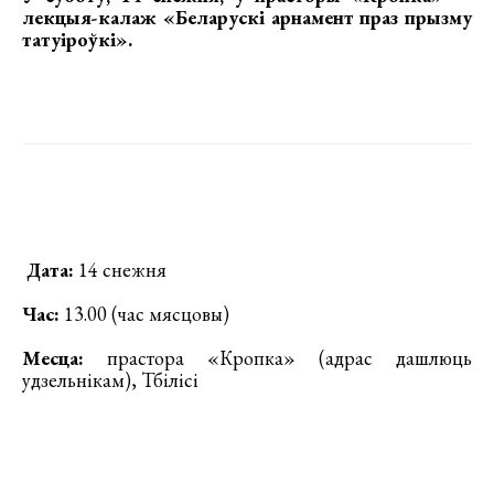
лекцыя-калаж «Беларускі арнамент праз прызму
татуіроўкі»
.
Дата:
14 снежня
Час:
13.00 (час мясцовы)
Месца:
прастора «Кропка» (адрас дашлюць
удзельнікам), Тбілісі