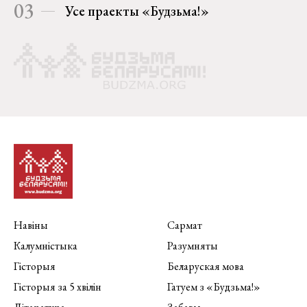
03
Усе праекты «Будзьма!»
Навіны
Сармат
Калумністыка
Разумняты
Гісторыя
Беларуская мова
Гісторыя за 5 хвілін
Гатуем з «Будзьма!»