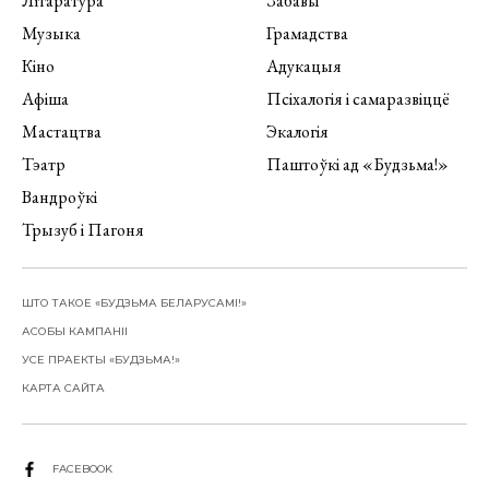
Літаратура
Забавы
Музыка
Грамадства
Кіно
Адукацыя
Афіша
Псіхалогія і самаразвіццё
Мастацтва
Экалогія
Тэатр
Паштоўкі ад «Будзьма!»
Вандроўкі
Трызуб і Пагоня
ШТО ТАКОЕ «БУДЗЬМА БЕЛАРУСАМІ!»
АСОБЫ КАМПАНІІ
УСЕ ПРАЕКТЫ «БУДЗЬМА!»
КАРТА САЙТА
FACEBOOK