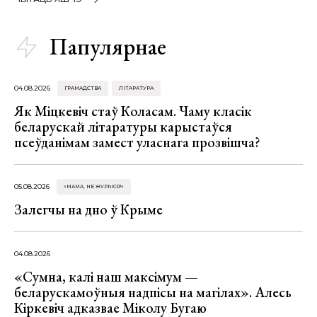
Папулярнае
04.08.2026
ГРАМАДСТВА
ЛІТАРАТУРА
Як Міцкевіч стаў Коласам. Чаму класік
беларускай літаратуры карыстаўся
псеўданімам замест уласнага прозвішча?
05.08.2026
«МАМА, НЕ ЖУРЫСЯ!»
Залегчы на дно ў Крыме
04.08.2026
«Сумна, калі наш максімум —
беларускамоўныя надпісы на магілах». Алесь
Кіркевіч адказвае Міколу Бугаю