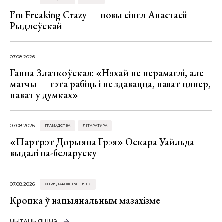
I’m Freaking Crazy — новы сінгл Анастасіі
Рыдлеўскай
07.08.2026
Ганна Златкоўская: «Няхай не перамаглі, але
магчы — гэта рабіць і не здавацца, нават цяпер,
нават у думках»
07.08.2026
ГРАМАДСТВА
ЛІТАРАТУРА
«Партрэт Дорыяна Грэя» Оскара Уайльда
выдалі па-беларуску
07.08.2026
«ПРЫДАРОЖНЫ ПЫЛ»
Кропка ў нацыянальным мазахізме
ЧЫТАЦЬ ЯШЧЭ