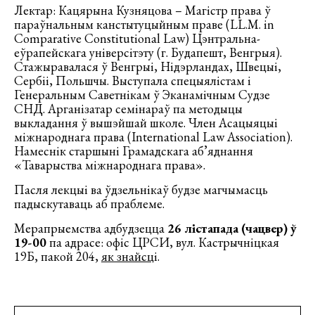
Лектар: Кацярына Кузняцова – Магістр права ў
параўнальным канстытуцыйным праве (LL.M. in
Comparative Constitutional Law) Цэнтральна-
еўрапейскага універсітэту (г. Будапешт, Венгрыя).
Стажыравалася ў Венгрыі, Нідэрландах, Швецыі,
Сербіі, Польшчы. Выступала спецыялістам і
Генеральным Саветнікам ў Эканамічным Судзе
СНД. Арганізатар семінараў па методыцы
выкладання ў вышэйшай школе. Член Асацыяцыі
міжнароднага права (International Law Association).
Намеснік старшыні Грамадскага аб’яднання
«Таварыства міжнароднага права».
Пасля лекцыі ва ўдзельнікаў будзе магчымасць
падыскутаваць аб праблеме.
Мерапрыемства адбудзецца
26 лістапада (чацвер) ў
19-00
па адрасе: офіс ЦРСИ, вул. Кастрычніцкая
19Б, пакой 204,
як знайсц
і.