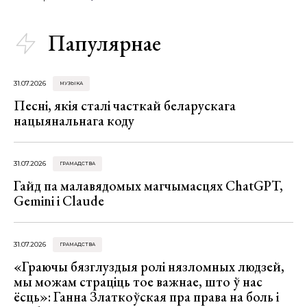
Папулярнае
31.07.2026
МУЗЫКА
Песні, якія сталі часткай беларускага
нацыянальнага коду
31.07.2026
ГРАМАДСТВА
Гайд па малавядомых магчымасцях ChatGPT,
Gemini і Claude
31.07.2026
ГРАМАДСТВА
«Граючы бязглуздыя ролі нязломных людзей,
мы можам страціць тое важнае, што ў нас
ёсць»: Ганна Златкоўская пра права на боль і