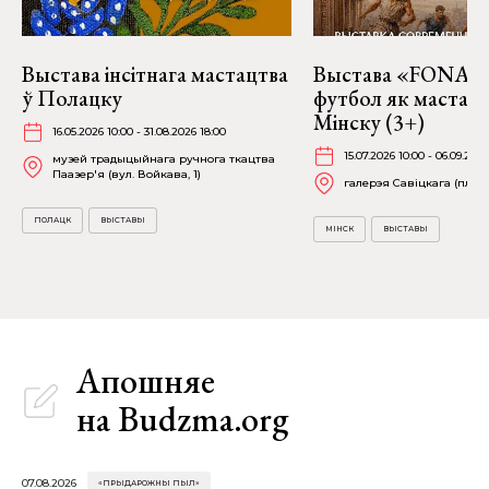
Выстава інсітнага мастацтва
Выстава «FONART
ў Полацку
футбол як мастацт
Мінску (3+)
16.05.2026 10:00 - 31.08.2026 18:00
15.07.2026 10:00 - 06.09.2026
музей традыцыйнага ручнога ткацтва
Паазер'я (вул. Войкава, 1)
галерэя Савіцкага (пл. Св
ПОЛАЦК
ВЫСТАВЫ
МІНСК
ВЫСТАВЫ
Апошняе
на Budzma.org
07.08.2026
«ПРЫДАРОЖНЫ ПЫЛ»