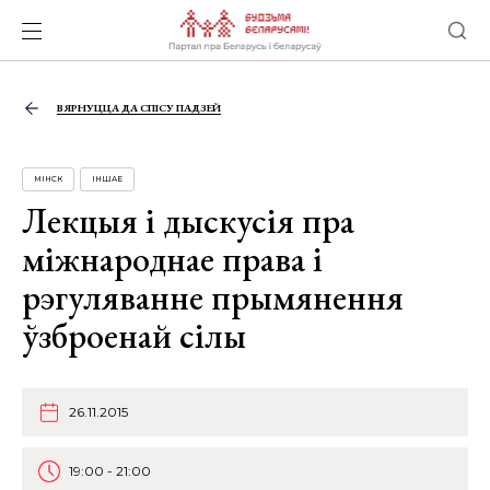
ВЯРНУЦЦА ДА СПІСУ ПАДЗЕЙ
МІНСК
ІНШАЕ
Лекцыя і дыскусія пра
міжнароднае права і
рэгуляванне прымянення
ўзброенай сілы
26.11.2015
19:00 - 21:00