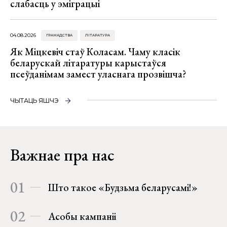
слабасць у эміграцыі
04.08.2026
ГРАМАДСТВА
ЛІТАРАТУРА
Як Міцкевіч стаў Коласам. Чаму класік
беларускай літаратуры карыстаўся
псеўданімам замест уласнага прозвішча?
ЧЫТАЦЬ ЯШЧЭ
Важнае пра нас
01
Што такое «Будзьма беларусамі!»
02
Асобы кампаніі