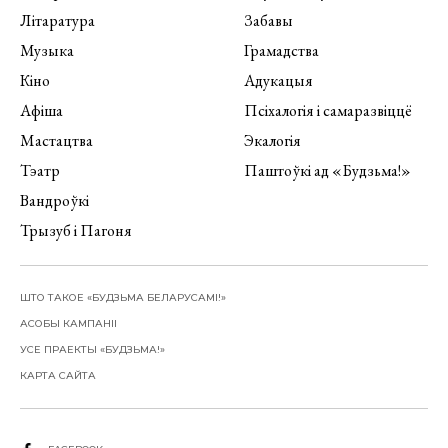
Літаратура
Забавы
Музыка
Грамадства
Кіно
Адукацыя
Афіша
Псіхалогія і самаразвіццё
Мастацтва
Экалогія
Тэатр
Паштоўкі ад «Будзьма!»
Вандроўкі
Трызуб і Пагоня
ШТО ТАКОЕ «БУДЗЬМА БЕЛАРУСАМІ!»
АСОБЫ КАМПАНІІ
УСЕ ПРАЕКТЫ «БУДЗЬМА!»
КАРТА САЙТА