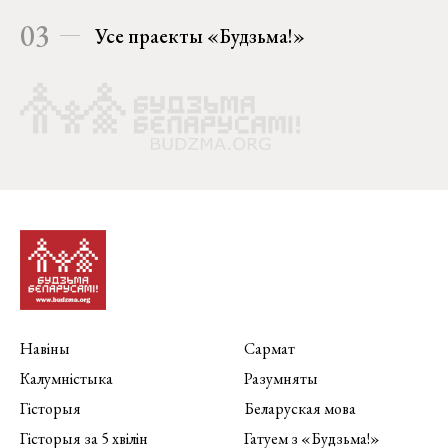
03
Усе праекты «Будзьма!»
Навіны
Сармат
Калумністыка
Разумняты
Гісторыя
Беларуская мова
Гісторыя за 5 хвілін
Гатуем з «Будзьма!»