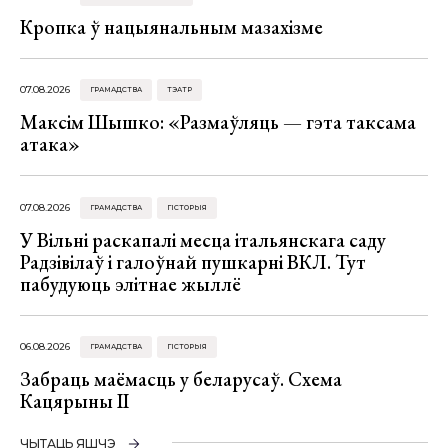
Кропка ў нацыянальным мазахізме
07.08.2026
ГРАМАДСТВА
ТЭАТР
Максім Шышко: «Размаўляць — гэта таксама
атака»
07.08.2026
ГРАМАДСТВА
ГІСТОРЫЯ
У Вільні раскапалі месца італьянскага саду
Радзівілаў і галоўнай пушкарні ВКЛ. Тут
пабудуюць элітнае жыллё
06.08.2026
ГРАМАДСТВА
ГІСТОРЫЯ
Забраць маёмасць у беларусаў. Схема
Кацярыны ІІ
ЧЫТАЦЬ ЯШЧЭ