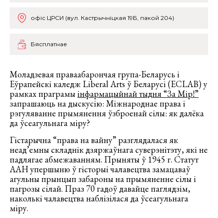
офіс ЦРСИ (вул. Кастрычніцкая 19Б, пакой 204)
Бясплатнае
Моладзевая праваабарончая група-Беларусь і
Еўрапейскі каледж Liberal Arts ў Беларусі (ECLAB) у
рамках праграмы
інфармацыйнай тыдня “За Мір!”
запрашаюць на дыскусію: Міжнароднае права і
рэгуляванне прымянення ўзброенай сілы: як далёка
да ўсеагульнага міру?
Гістарычна “права на вайну” разглядалася як
неад’емны складнік дзяржаўнага суверэнітэту, які не
падлягае абмежаванням. Прыняты ў 1945 г. Статут
ААН упершыню ў гісторыі чалавецтва замацаваў
агульны прынцып забароны на прымяненне сілы і
пагрозы сілай. Праз 70 гадоў давайце паглядзім,
наколькі чалавецтва наблізілася да ўсеагульнага
міру.