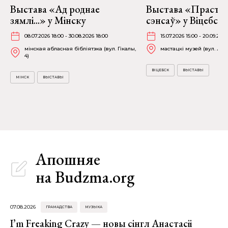
Выстава «Ад роднае
Выстава «Прастор
зямлі...» у Мінску
сэнсаў» у Віцебску
08.07.2026 18:00 - 30.08.2026 18:00
15.07.2026 15:00 - 20.09.2026
мінская абласная бібліятэка (вул. Гікалы,
мастацкі музей (вул. Лені
4)
ВІЦЕБСК
ВЫСТАВЫ
МІНСК
ВЫСТАВЫ
Апошняе
на Budzma.org
07.08.2026
ГРАМАДСТВА
МУЗЫКА
I’m Freaking Crazy — новы сінгл Анастасіі