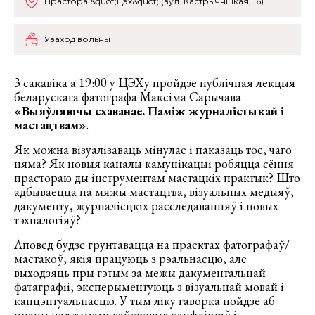
Прастора &quot;Цэх&quot; (вул. Кастрычніцкая, 16)
Уваход вольны
3 сакавіка а 19:00 у ЦЭХу пройдзе публічная лекцыя
беларускага фатографа Максіма Сарычава
«Выяўляючы схаванае. Паміж журналістыкай і
мастацтвам»
.
Як можна візуалізаваць мінулае і паказаць тое, чаго
няма? Як новыя каналы камунікацыі робяцца сёння
прастораю ды інструментам мастацкіх практык? Што
адбываецца на мяжы мастацтва, візуальных медыяў,
дакументу, журналісцкіх расследаванняў і новых
тэхналогіяў?
Аповед будзе грунтавацца на праектах фатографаў/
мастакоў, якія працуюць з рэальнасцю, але
выходзяць пры гэтым за межы дакументальнай
фатаграфіі, эксперыментуюць з візуальнай мовай і
канцэптуальнасцю. У тым ліку гаворка пойдзе аб
працы над тэмамі вайсковых канфліктаў і