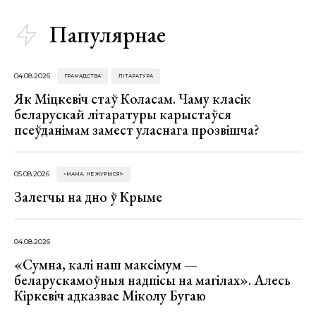
Папулярнае
04.08.2026
ГРАМАДСТВА
ЛІТАРАТУРА
Як Міцкевіч стаў Коласам. Чаму класік
беларускай літаратуры карыстаўся
псеўданімам замест уласнага прозвішча?
05.08.2026
«МАМА, НЕ ЖУРЫСЯ!»
Залегчы на дно ў Крыме
04.08.2026
«Сумна, калі наш максімум —
беларускамоўныя надпісы на магілах». Алесь
Кіркевіч адказвае Міколу Бугаю