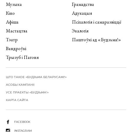
Музыка
Грамадства
Кіно
Адукацыя
Афіша
Псіхалогія і самаразвіццё
Мастацтва
Экалогія
Тэатр
Паштоўкі ад «Будзьма!»
Вандроўкі
Трызуб і Пагоня
ШТО ТАКОЕ «БУДЗЬМА БЕЛАРУСАМІ!»
АСОБЫ КАМПАНІІ
УСЕ ПРАЕКТЫ «БУДЗЬМА!»
КАРТА САЙТА
FACEBOOK
INSTAGRAM