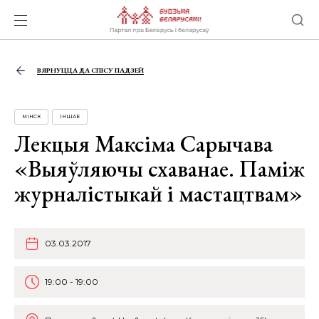
ВЯРНУЦЦА ДА СПІСУ ПАДЗЕЙ
МІНСК
ІНШАЕ
Лекцыя Максіма Сарычава
«Выяўляючы схаванае. Паміж
журналістыкай і мастацтвам»
03.03.2017
19:00 - 19:00