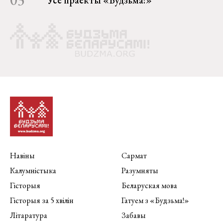
Навіны
Сармат
Калумністыка
Разумняты
Гісторыя
Беларуская мова
Гісторыя за 5 хвілін
Гатуем з «Будзьма!»
Літаратура
Забавы