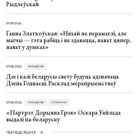
Рыдлеўскай
07.08.2026
Ганна Златкоўская: «Няхай не перамаглі, але
магчы — гэта рабіць і не здавацца, нават цяпер,
нават у думках»
07.08.2026
ГРАМАДСТВА
Дзе і калі беларусы свету будуць адзначаць
Дзень Годнасці. Расклад мерапрыемстваў
07.08.2026
ГРАМАДСТВА
ЛІТАРАТУРА
«Партрэт Дорыяна Грэя» Оскара Уайльда
выдалі па-беларуску
ЧЫТАЦЬ ЯШЧЭ