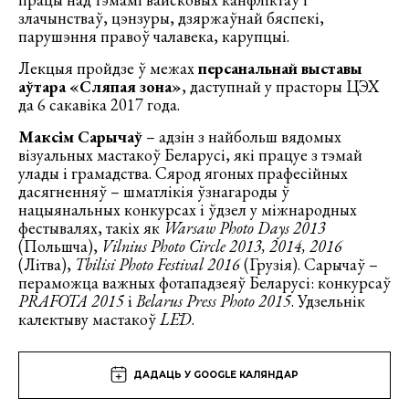
злачынстваў, цэнзуры, дзяржаўнай бяспекі,
парушэння правоў чалавека, карупцыі.
Лекцыя пройдзе ў межах
персанальнай выставы
аўтара «Сляпая зона»
, даступнай у прасторы ЦЭХ
да 6 сакавіка 2017 года.
Максім Сарычаў
– адзін з найбольш вядомых
візуальных мастакоў Беларусі, які працуе з тэмай
улады і грамадства. Сярод ягоных прафесійных
дасягненняў – шматлікія ўзнагароды ў
нацыянальных конкурсах і ўдзел у міжнародных
фестывалях, такіх як
Warsaw Photo Days 2013
(Польшча),
Vilnius Photo Circle 2013, 2014, 2016
(Літва),
Tbilisi Photo Festival 2016
(Грузія). Сарычаў –
пераможца важных фотападзеяў Беларусі: конкурсаў
PRAFOTA 2015
і
Belarus Press Photo 2015
. Удзельнік
калектыву мастакоў
LĒD
.
ДАДАЦЬ У GOOGLE КАЛЯНДАР