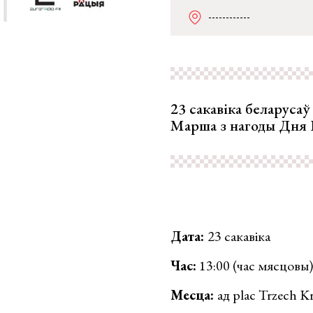
------------
23 сакавіка беларуса
Марша з нагоды Дня В
Дата:
23 сакавіка
Час:
13:00 (час мясцовы)
Месца:
ад plac Trzech K