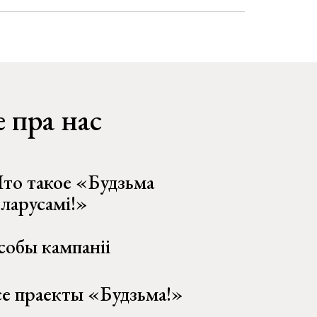
 пра нас
то такое «Будзьма
еларусамі!»
собы кампаніі
се праекты «Будзьма!»