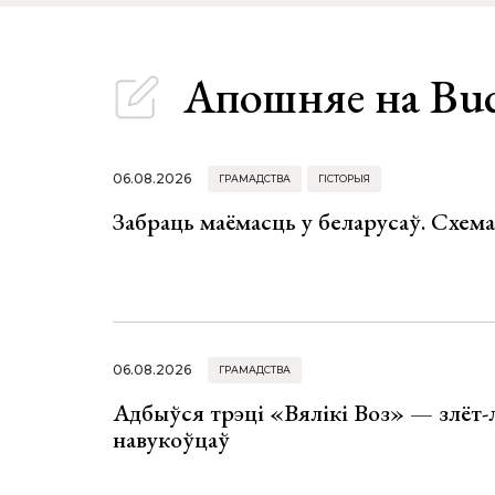
Апошняе
на Bu
06.08.2026
ГРАМАДСТВА
ГІСТОРЫЯ
Забраць маёмасць у беларусаў. Схем
06.08.2026
ГРАМАДСТВА
Адбыўся трэці «Вялікі Воз» — злёт-
навукоўцаў