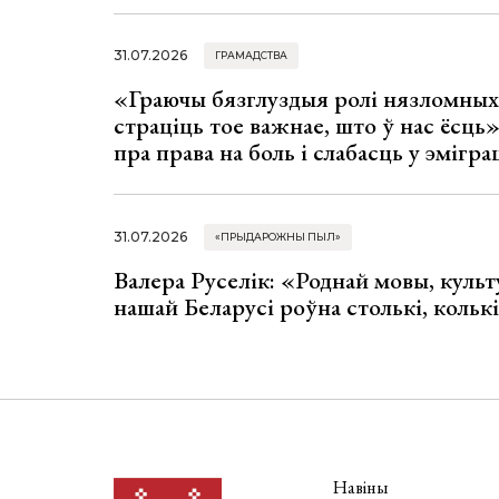
31.07.2026
ГРАМАДСТВА
«Граючы бязглуздыя ролі нязломны
страціць тое важнае, што ў нас ёсць
пра права на боль і слабасць у эмігра
31.07.2026
«ПРЫДАРОЖНЫ ПЫЛ»
Валера Руселік: «Роднай мовы, культ
нашай Беларусі роўна столькі, колькі
Навіны