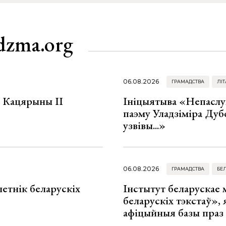
dzma.org
06.08.2026
ГРАМАДСТВА
ЛІТ
а Кацярыны ІІ
Ініцыятыва «Непаслу
паэму Уладзіміра Дуб
узвівы...»
06.08.2026
ГРАМАДСТВА
БЕ
летнік беларускіх
Інстытут беларускае
беларускіх тэкстаў», я
афіцыйныя базы праз