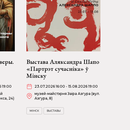
веры.
Выстава Аляксандра Шапо
«Партрэт сучасніка» ў
Мінску
6 19:00
23.07.2026 16:00 - 15.08.2026 19:00
ей
музей-майстэрня Заіра Азгура (вул.
кса, 24)
Азгура, 8)
МІНСК
ВЫСТАВЫ