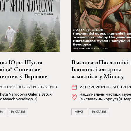
ава Юры Шуста
Выстава «Пасланнікі 
іца* Сонечнае
Іканапіс і алтарны
ценне» ў Варшаве
жывапіс» у Мінску
07.2026 19:00 - 27.09.2026 19:00
22.07.2026 11:00 - 31.08.202
hęta Narodowa Galeria Sztuki
Нацыянальны мастацкі муз
ac Małachowskiego 3)
(выставачны корпус) (К. Мар
ВА
ВЫСТАВЫ
МІНСК
ВЫСТАВЫ