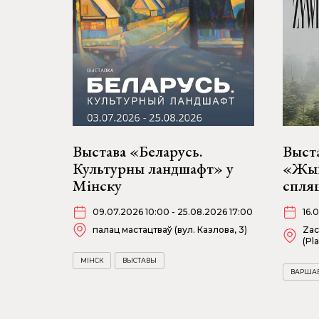
Выстава «Беларусь.
Выст
Культурны ландшафт» у
«Жыв
Мінску
спля
09.07.2026 10:00 - 25.08.2026 17:00
16.
палац мастацтваў (вул. Казлова, 3)
Zac
(Pl
МІНСК
ВЫСТАВЫ
ВАРША