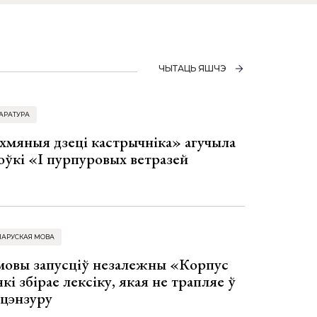
ЧЫТАЦЬ ЯШЧЭ
АРАТУРА
хмяныя дзеці кастрычніка» агучыла
оўкі «І пурпуровых ветразей
ЛАРУСКАЯ МОВА
 мовы запусціў незалежны «Корпус
кі збірае лексіку, якая не трапляе ў
 цэнзуру