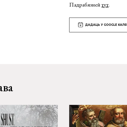
Падрабязней
тут
.
ДАДАЦЬ У GOOGLE КАЛ
ава