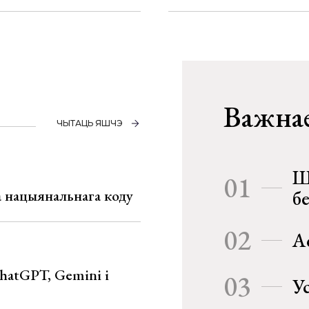
Важнае
ЧЫТАЦЬ ЯШЧЭ
Ш
01
га нацыянальнага коду
б
02
А
hatGPT, Gemini і
03
У