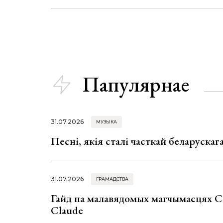
Папулярнае
31.07.2026
МУЗЫКА
Песні, якія сталі часткай беларуска
31.07.2026
ГРАМАДСТВА
Гайд па малавядомых магчымасцях C
Claude