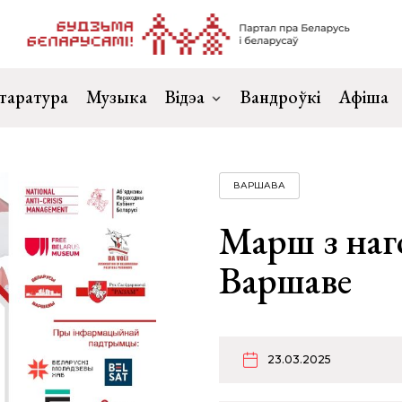
таратура
Музыка
Відэа
Вандроўкі
Афіша
ВАРШАВА
Марш з наг
Варшаве
23.03.2025