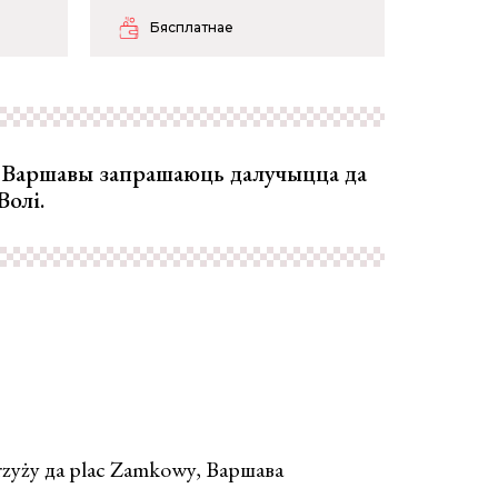
Бясплатнае
ў Варшавы запрашаюць далучыцца да
олі.
rzyży да plac Zamkowy, Варшава