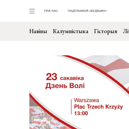
ПРА НАС
ПАДТРЫМАЙ «БУДЗЬМУ»
Навіны
Калумністыка
Гісторыя
Лі