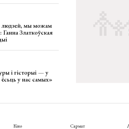
х людзей, мы можам
»: Ганна Златкоўская
цыі
уры і гісторыі — у
 ёсьць у нас самых»
Кіно
Сармат