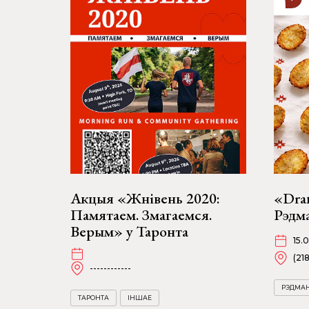
Акцыя «Жнівень 2020:
«Dran
Памятаем. Змагаемся.
Рэдм
Верым» у Таронта
15.
(21
------------
РЭДМА
ТАРОНТА
ІНШАЕ