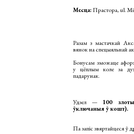
Месца:
Прастора, ul. Mi
Разам з мастачкай Ак
вянок на спецыяльнай а
Бонусам зможаце аформ
у цёплым коле за дух
падарунак.
Удзел —
100 злоты
ўключаныя ў кошт).
Па запіс звяртайцеся ў
д