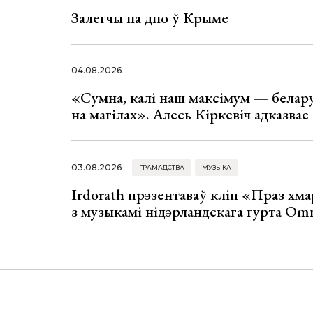
Залегчы на дно ў Крыме
04.08.2026
«Сумна, калі наш максімум — белар
на магілах». Алесь Кіркевіч адказва
03.08.2026
ГРАМАДСТВА
МУЗЫКА
Irdorath прэзентаваў кліп «Праз хм
з музыкамі нідэрландскага гурта Om