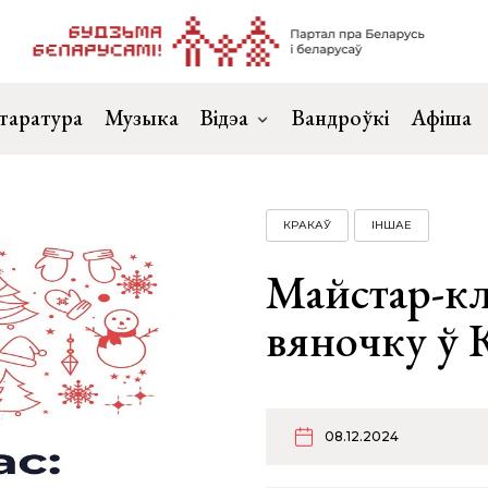
таратура
Музыка
Відэа
Вандроўкі
Афіша
КРАКАЎ
ІНШАЕ
Майстар-кл
вяночку ў 
08.12.2024