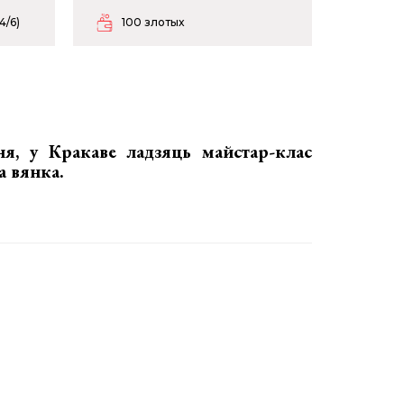
4/6)
100 злотых
я, у Кракаве ладзяць
майстар-клас
а вянка.