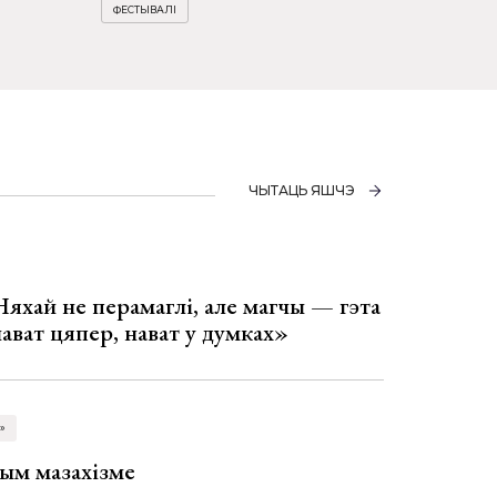
ФЕСТЫВАЛІ
ЧЫТАЦЬ ЯШЧЭ
Няхай не перамаглі, але магчы — гэта
 нават цяпер, нават у думках»
»
ым мазахізме