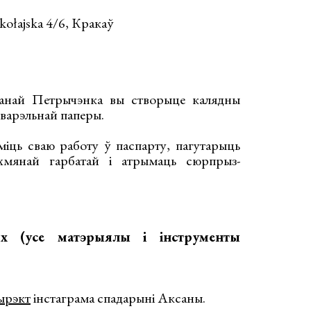
kołajska 4/6, Кракаў
санай Петрычэнка вы створыце калядны
кварэльнай паперы.
іць сваю работу ў паспарту, пагутарыць
мянай гарбатай і атрымаць сюрпрыз-
х (усе матэрыялы і інструменты
ырэкт
інстаграма спадарыні Аксаны.