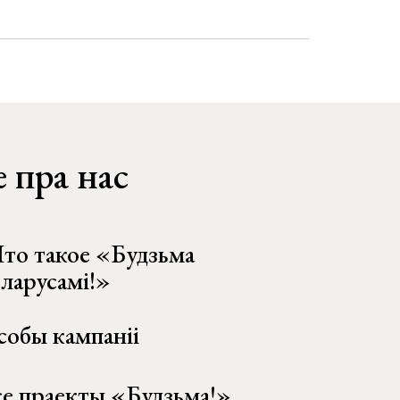
 пра нас
то такое «Будзьма
еларусамі!»
собы кампаніі
се праекты «Будзьма!»