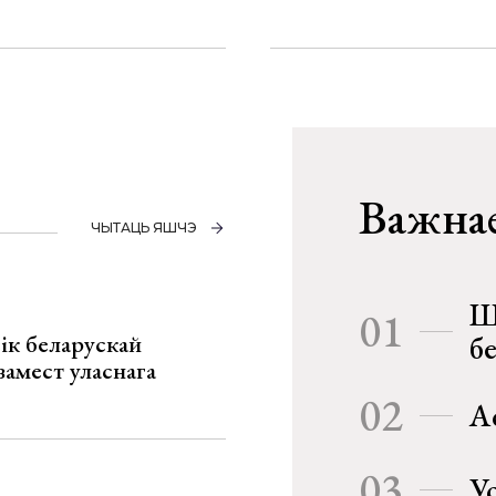
Важнае
ЧЫТАЦЬ ЯШЧЭ
Ш
01
ік беларускай
б
замест уласнага
02
А
03
У