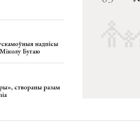
ускамоўныя надпісы
е Міколу Бугаю
ары», створаны разам
nia