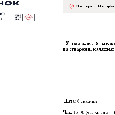
Прастора (ul. Mikołajska 
У нядзелю, 8 снежн
па стварэнні каляднаг
Дата:
8 снежня
Час:
12.00 (час мясцовы)