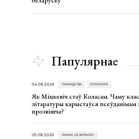
беларуску
Папулярнае
04.08.2026
ГРАМАДСТВА
ЛІТАРАТУРА
Як Міцкевіч стаў Коласам. Чаму клас
літаратуры карыстаўся псеўданімам 
прозвішча?
05.08.2026
«МАМА, НЕ ЖУРЫСЯ!»