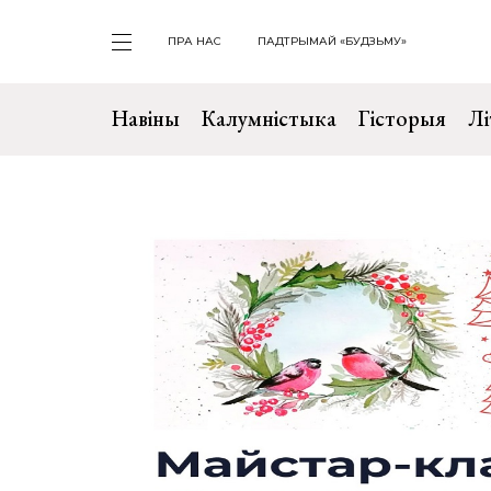
ПРА НАС
ПАДТРЫМАЙ «БУДЗЬМУ»
Навіны
Калумністыка
Гісторыя
Лі