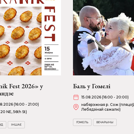
ik Fest 2026» у
Баль у Гомелі
андзе
15.08.2026 (16:00 - 20:00)
08.2026 (16:00 - 21:00)
набярэжная р. Сож (пляцоў
Лебядзінай сажалкі)
820 NE, 56th St)
ГОМЕЛЬ
ВЕЧАРЫНЫ
НД
ІНШАЕ