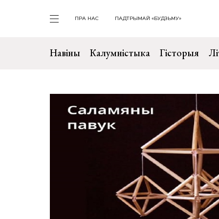
ПРА НАС
ПАДТРЫМАЙ «БУДЗЬМУ»
Навіны
Калумністыка
Гісторыя
Лі