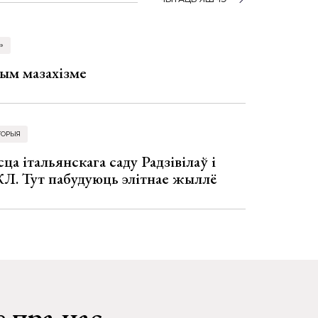
»
ым мазахізме
ТОРЫЯ
ца італьянскага саду Радзівілаў і
Л. Тут пабудуюць элітнае жыллё
 пра нас