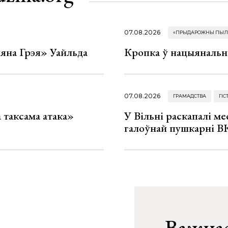
07.08.2026
«ПРЫДАРОЖНЫ ПЫЛ
яна Грэя» Уайльда
Кропка ў нацыянальн
07.08.2026
ГРАМАДСТВА
ГІС
таксама атака»
У Вільні раскапалі мес
галоўнай пушкарні ВК
Важнае