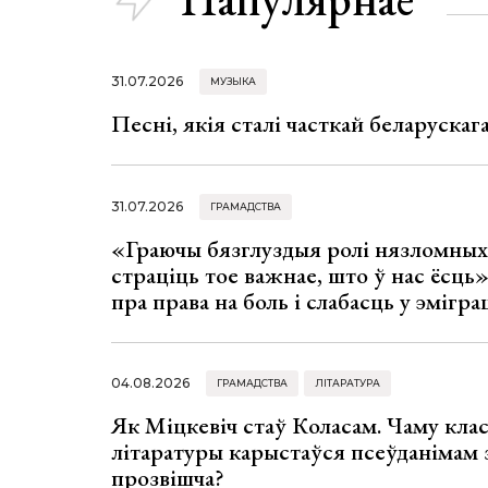
31.07.2026
МУЗЫКА
Песні, якія сталі часткай беларуска
31.07.2026
ГРАМАДСТВА
«Граючы бязглуздыя ролі нязломны
страціць тое важнае, што ў нас ёсць
пра права на боль і слабасць у эмігра
04.08.2026
ГРАМАДСТВА
ЛІТАРАТУРА
Як Міцкевіч стаў Коласам. Чаму клас
літаратуры карыстаўся псеўданімам 
прозвішча?