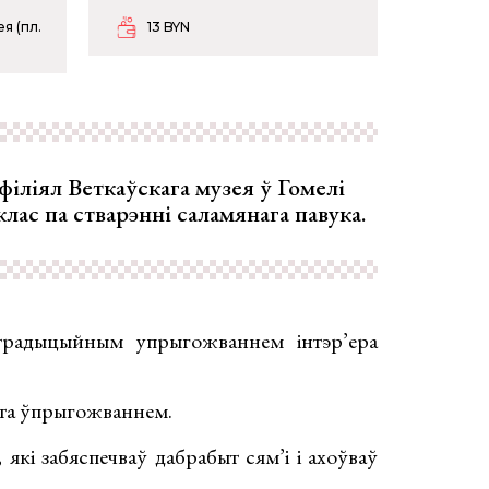
я (пл.
13 BYN
 філіял Веткаўскага музея ў Гомелі
лас па стварэнні саламянага павука.
радыцыйным упрыгожваннем інтэр’ера
оста ўпрыгожваннем.
 які забяспечваў дабрабыт сям’і і ахоўваў