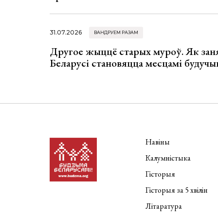
31.07.2026
ВАНДРУЕМ РАЗАМ
Другое жыццё старых муроў. Як зан
Беларусі становяцца месцамі будучы
Навіны
Калумністыка
Гісторыя
Гісторыя за 5 хвілін
Літаратура