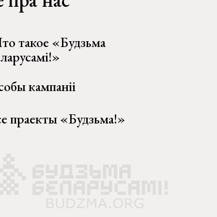
то такое «Будзьма
еларусамі!»
собы кампаніі
се праекты «Будзьма!»