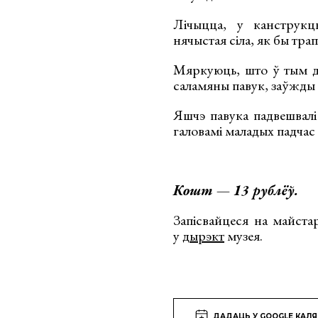
Лічыцца, у канструкц
нячыстая сіла, як бы тра
Мяркуюць, што ў тым д
саламяны павук, заўжды б
Яшчэ павука падвешвалі
галовамі маладых падчас 
Кошт — 13 рублёў.
Запісвайцеся на майста
у
дырэкт
музея.
ДАДАЦЬ У GOOGLE КАЛ