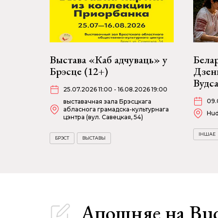
Выстава «Каб адчуваць» у
Белар
Брэсце (12+)
Дзень
Вудса
25.07.2026 11:00 - 16.08.2026 19:00
09.
выставачная зала Брэсцкага
абласнога грамадска-культурнага
Hud
цэнтра (вул. Савецкая, 54)
ІНШАЕ
БРЭСТ
ВЫСТАВЫ
Апошняе
на Bu