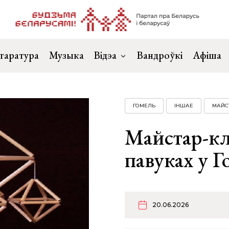
таратура
Музыка
Відэа
Вандроўкі
Афіша
ГОМЕЛЬ
ІНШАЕ
МАЙС
Майстар-кл
павуках у Г
20.06.2026