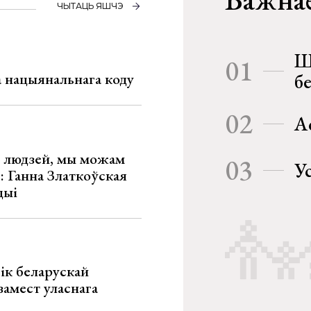
ЧЫТАЦЬ ЯШЧЭ
Ш
01
га нацыянальнага коду
б
02
А
х людзей, мы можам
03
У
»: Ганна Златкоўская
цыі
ік беларускай
замест уласнага