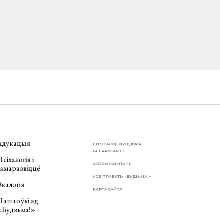
Адукацыя
ШТО ТАКОЕ «БУДЗЬМА
БЕЛАРУСАМІ!»
сіхалогія і
АСОБЫ КАМПАНІІ
самаразвіццё
УСЕ ПРАЕКТЫ «БУДЗЬМА!»
калогія
КАРТА САЙТА
Паштоўкі ад
«Будзьма!»