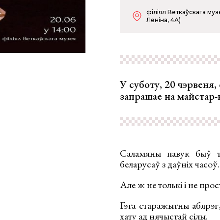
філіял Веткаўскага музе
Леніна, 4А)
У суботу, 20 чэрвеня,
запрашае на майстар-к
Саламяны павук быў т
беларусаў з даўніх часоў.
Але ж не толькі і не пр
Гэта старажытны абярэг,
хату ад нячыстай сілы.