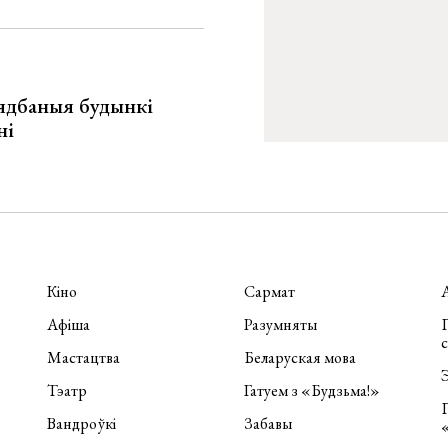
ядбаныя будынкі
ні
Кіно
Сармат
Афіша
Разумняты
П
Мастацтва
Беларуская мова
Э
Тэатр
Гатуем з «Будзьма!»
Вандроўкі
Забавы