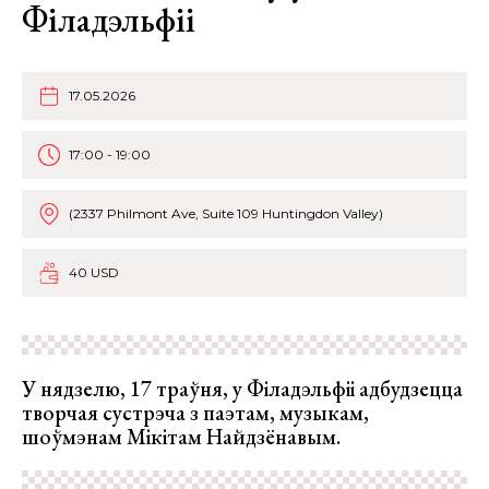
Філадэльфіі
17.05.2026
17:00 - 19:00
(2337 Philmont Ave, Suite 109 Huntingdon Valley)
40 USD
У нядзелю, 17 траўня, у Філадэльфіі адбудзецца
творчая сустрэча з паэтам, музыкам,
шоўмэнам Мікітам Найдзёнавым.