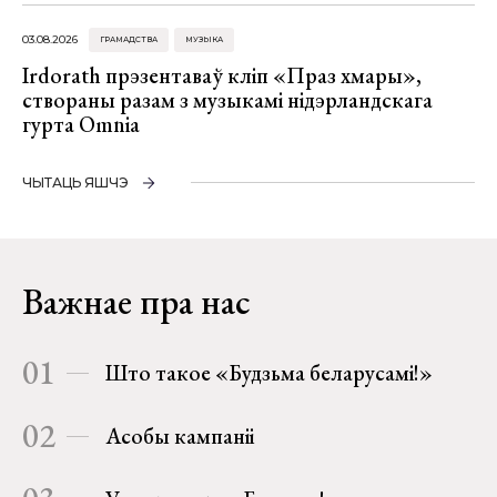
03.08.2026
ГРАМАДСТВА
МУЗЫКА
Irdorath прэзентаваў кліп «Праз хмары»,
створаны разам з музыкамі нідэрландскага
гурта Omnia
ЧЫТАЦЬ ЯШЧЭ
Важнае пра нас
01
Што такое «Будзьма беларусамі!»
02
Асобы кампаніі