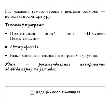
Вас чакаюць гумар, вершы і шчырыя размовы —
не толькі пра літаратуру.
Таксама ў праграме:
Прэзентацыя новай кнігі «Праспект
Нежалезнасці»
Aўтограф-сесiя
Разыгранка са спецыяльным прызам aд аўтара.
Удзел — рэкамендаванае ахвяраванне
ад 40 даляраў на ўваходзе.
ДАДАЦЬ У GOOGLE КАЛЯНДАР