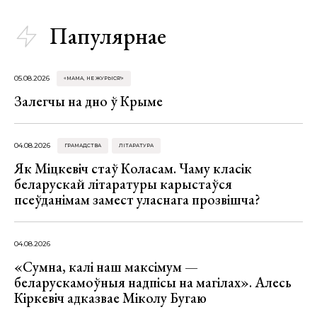
Папулярнае
05.08.2026
«МАМА, НЕ ЖУРЫСЯ!»
Залегчы на дно ў Крыме
04.08.2026
ГРАМАДСТВА
ЛІТАРАТУРА
Як Міцкевіч стаў Коласам. Чаму класік
беларускай літаратуры карыстаўся
псеўданімам замест уласнага прозвішча?
04.08.2026
«Сумна, калі наш максімум —
беларускамоўныя надпісы на магілах». Алесь
Кіркевіч адказвае Міколу Бугаю