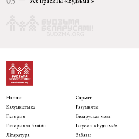
03
Усе праекты «Будзьма!»
Навіны
Сармат
Калумністыка
Разумняты
Гісторыя
Беларуская мова
Гісторыя за 5 хвілін
Гатуем з «Будзьма!»
Літаратура
Забавы