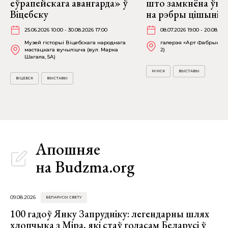
еўрапейскага авангарда» ў
што замкнёна ўнут
Віцебску
на рэбры цішыні» 
25.06.2026 10:00 - 30.08.2026 17:00
08.07.2026 19:00 - 20.08.202
Музей гісторыі Віцебскага народнага
галерэя «Арт Фабрыка» (
мастацкага вучылішча (вул. Марка
2)
Шагала, 5А)
МІНСК
ВЫСТАВЫ
ВІЦЕБСК
ВЫСТАВЫ
Апошняе
на Budzma.org
09.08.2026
БЕЛАРУСЫ СВЕТУ
100 гадоў Янку Запрудніку: легендарны шлях
хлопчыка з Міра, які стаў голасам Беларусі ў