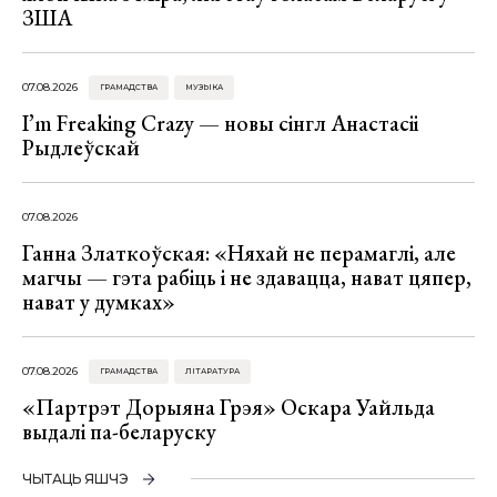
ЗША
07.08.2026
ГРАМАДСТВА
МУЗЫКА
I’m Freaking Crazy — новы сінгл Анастасіі
Рыдлеўскай
07.08.2026
Ганна Златкоўская: «Няхай не перамаглі, але
магчы — гэта рабіць і не здавацца, нават цяпер,
нават у думках»
07.08.2026
ГРАМАДСТВА
ЛІТАРАТУРА
«Партрэт Дорыяна Грэя» Оскара Уайльда
выдалі па-беларуску
ЧЫТАЦЬ ЯШЧЭ