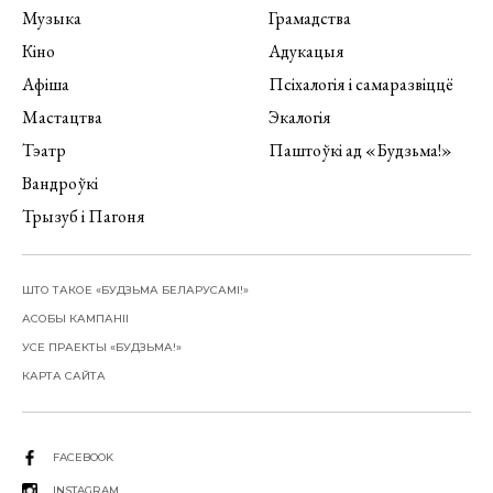
Музыка
Грамадства
Кіно
Адукацыя
Афіша
Псіхалогія і самаразвіццё
Мастацтва
Экалогія
Тэатр
Паштоўкі ад «Будзьма!»
Вандроўкі
Трызуб і Пагоня
ШТО ТАКОЕ «БУДЗЬМА БЕЛАРУСАМІ!»
АСОБЫ КАМПАНІІ
УСЕ ПРАЕКТЫ «БУДЗЬМА!»
КАРТА САЙТА
FACEBOOK
INSTAGRAM