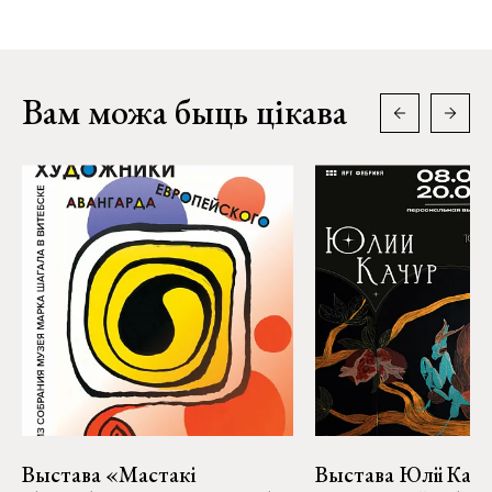
Вам можа быць цікава
Выстава «Мастакі
Выстава Юліі Качу