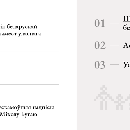
Ш
01
ік беларускай
б
замест уласнага
02
А
03
У
ускамоўныя надпісы
е Міколу Бугаю