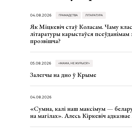
04.08.2026
ГРАМАДСТВА
ЛІТАРАТУРА
Як Міцкевіч стаў Коласам. Чаму клас
літаратуры карыстаўся псеўданімам 
прозвішча?
05.08.2026
«МАМА, НЕ ЖУРЫСЯ!»
Залегчы на дно ў Крыме
04.08.2026
«Сумна, калі наш максімум — белар
на магілах». Алесь Кіркевіч адказва