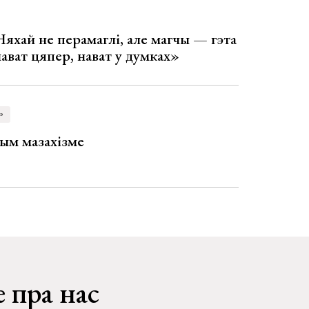
Няхай не перамаглі, але магчы — гэта
 нават цяпер, нават у думках»
»
ым мазахізме
 пра нас