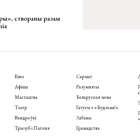
ары», створаны разам
nia
Кіно
Сармат
Афіша
Разумняты
П
Мастацтва
Беларуская мова
Э
Тэатр
Гатуем з «Будзьма!»
Вандроўкі
Забавы
Трызуб і Пагоня
Грамадства