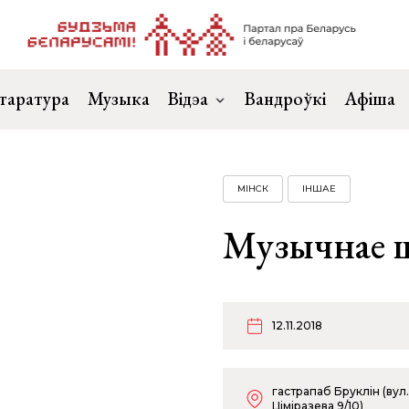
таратура
Музыка
Відэа
Вандроўкі
Афіша
МІНСК
ІНШАЕ
Музычнае 
12.11.2018
гастрапаб Бруклін (вул.
Ціміразева 9/10)