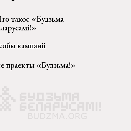
то такое «Будзьма
еларусамі!»
собы кампаніі
се праекты «Будзьма!»