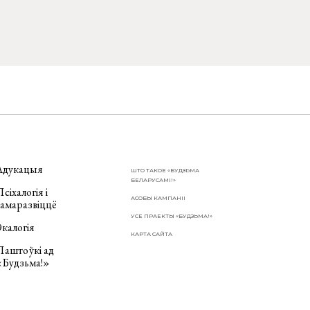
Адукацыя
ШТО ТАКОЕ «БУДЗЬМА
БЕЛАРУСАМІ!»
сіхалогія і
АСОБЫ КАМПАНІІ
самаразвіццё
УСЕ ПРАЕКТЫ «БУДЗЬМА!»
калогія
КАРТА САЙТА
Паштоўкі ад
«Будзьма!»