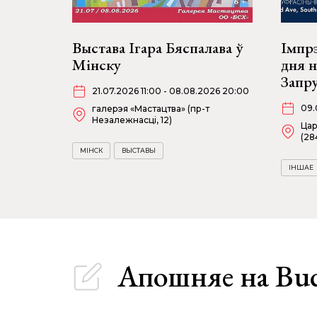
Выстава Ігара Бяспалава ў
Імпрэ
Мінску
дня 
Запр
21.07.2026 11:00 - 08.08.2026 20:00
09.
галерэя «Мастацтва» (пр-т
Незалежнасці, 12)
Цар
(28
МІНСК
ВЫСТАВЫ
ІНШАЕ
Апошняе
на Bu