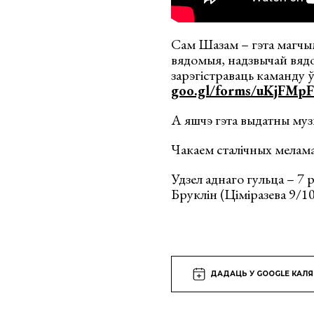
Сам Шазам – гэта магчым
вядомыя, надзвычай вядо
зарэгістраваць каманду 
goo.gl/forms/uKjFMp
А яшчэ гэта выдатны муз
Чакаем сталічных меламан
Удзел аднаго гульца – 7
Бруклін (Ціміразева 9/10
ДАДАЦЬ У GOOGLE КАЛ