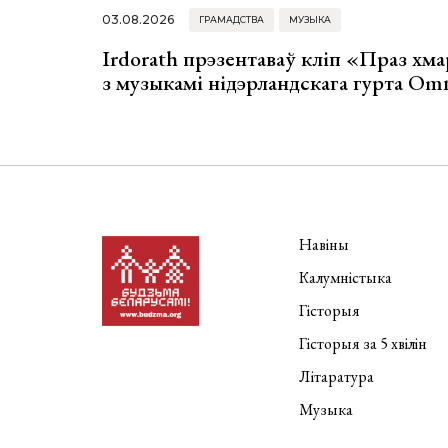
03.08.2026
ГРАМАДСТВА
МУЗЫКА
Irdorath прэзентаваў кліп «Праз хм
з музыкамі нідэрландскага гурта Om
Навіны
Калумністыка
Гісторыя
Гісторыя за 5 хвілін
Літаратура
Музыка