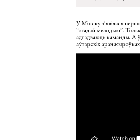
У Мінску з’явілася перш
“згадай мелодыю”. Тольк
адгадваюць каманды. А 
аўтарскіх аранжыроўках