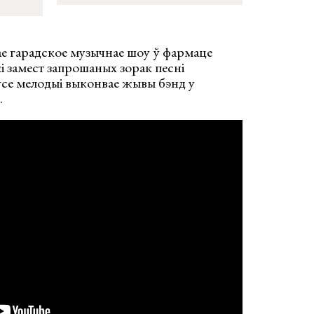
ае гарадское музычнае шоу ў фармаце
і замест запрошаных зорак песні
ўсе мелодыі выконвае жывы бэнд у
.