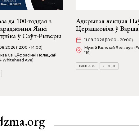
за да 100-годдзя з
Адкрытая лекцыя Па
нараджэння Янкі
Церашковіча ў Варша
удніка ў Саўт-Рыверы
11.08.2026 (18:00 - 20:00)
08.2026 (12:00 - 14:00)
Музей Вольнай Беларусі (Fo
11/1)
ква Св. Еўфрасінні Полацкай
4 Whitehead Ave)
ВАРШАВА
ЛЕКЦЫІ
dzma.org