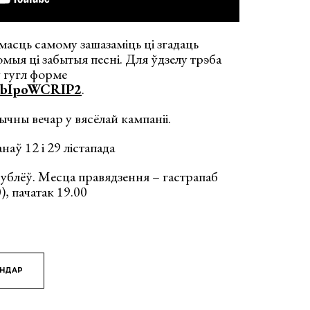
асць самому зашазаміць ці згадаць
мыя ці забытыя песні. Для ўдзелу трэба
ў гугл форме
FbIpoWCRIP2
.
ычны вечар у вясёлай кампаніі.
аў 12 і 29 лістапада
 рублёў. Месца правядзення – гастрапаб
), пачатак 19.00
ЯНДАР