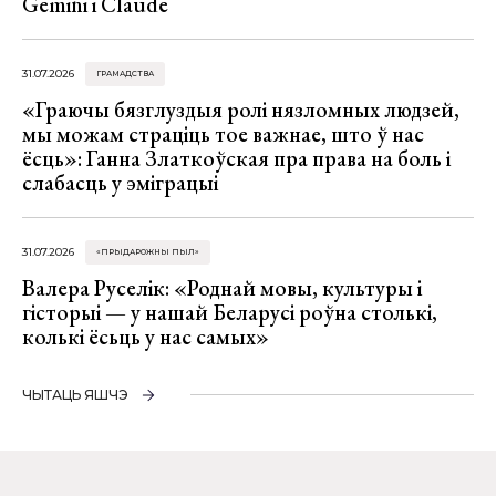
Gemini і Claude
31.07.2026
ГРАМАДСТВА
«Граючы бязглуздыя ролі нязломных людзей,
мы можам страціць тое важнае, што ў нас
ёсць»: Ганна Златкоўская пра права на боль і
слабасць у эміграцыі
31.07.2026
«ПРЫДАРОЖНЫ ПЫЛ»
Валера Руселік: «Роднай мовы, культуры і
гісторыі — у нашай Беларусі роўна столькі,
колькі ёсьць у нас самых»
ЧЫТАЦЬ ЯШЧЭ