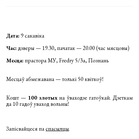
Дата:
9 сакавіка
Час:
дзверы — 19.30, пачатак — 20.00 (час мясцовы)
Месца:
прастора МУ, Fredry 5/3a, Познань
Месцаў абмежавана — толькі 50 квіткоў!
Кошт —
100 злотых
на ўваходзе гатоўкай. Дзеткам
да 10 гадоў уваход вольны!
Запісвайцеся па
спасылцы
.