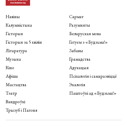
Навіны
Сармат
Калумністыка
Разумняты
Гісторыя
Беларуская мова
Гісторыя за 5 хвілін
Гатуем з «Будзьма!»
Літаратура
Забавы
Музыка
Грамадства
Кіно
Адукацыя
Афіша
Псіхалогія і самаразвіццё
Мастацтва
Экалогія
Тэатр
Паштоўкі ад «Будзьма!»
Вандроўкі
Трызуб і Пагоня