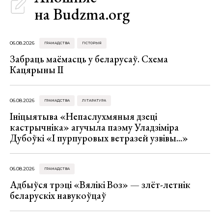
на Budzma.org
06.08.2026
ГРАМАДСТВА
ГІСТОРЫЯ
Забраць маёмасць у беларусаў. Схема
Кацярыны ІІ
06.08.2026
ГРАМАДСТВА
ЛІТАРАТУРА
Ініцыятыва «Непаслухмяныя дзеці
кастрычніка» агучыла паэму Уладзіміра
Дубоўкі «І пурпуровых ветразей узвівы...»
06.08.2026
ГРАМАДСТВА
Адбыўся трэці «Вялікі Воз» — злёт-летнік
беларускіх навукоўцаў