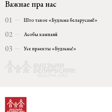
Важнае пра нас
01
Што такое «Будзьма беларусамі!»
02
Асобы кампаніі
03
Усе праекты «Будзьма!»