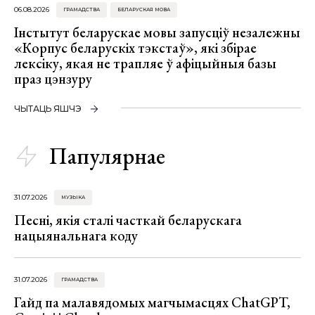
06.08.2026
ГРАМАДСТВА
БЕЛАРУСКАЯ МОВА
Інстытут беларускае мовы запусціў незалежны
«Корпус беларускіх тэкстаў», які збірае
лексіку, якая не трапляе ў афіцыйныя базы
праз цэнзуру
ЧЫТАЦЬ ЯШЧЭ
Папулярнае
31.07.2026
МУЗЫКА
Песні, якія сталі часткай беларускага
нацыянальнага коду
31.07.2026
ГРАМАДСТВА
Гайд па малавядомых магчымасцях ChatGPT,