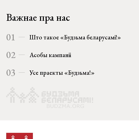
Важнае пра нас
01
Што такое «Будзьма беларусамі!»
02
Асобы кампаніі
03
Усе праекты «Будзьма!»