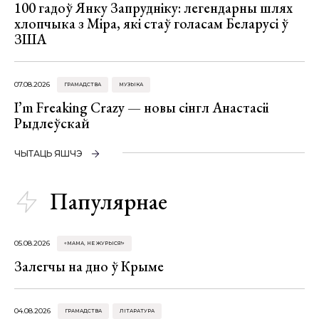
100 гадоў Янку Запрудніку: легендарны шлях
хлопчыка з Міра, які стаў голасам Беларусі ў
ЗША
07.08.2026
ГРАМАДСТВА
МУЗЫКА
I’m Freaking Crazy — новы сінгл Анастасіі
Рыдлеўскай
ЧЫТАЦЬ ЯШЧЭ
Папулярнае
05.08.2026
«МАМА, НЕ ЖУРЫСЯ!»
Залегчы на дно ў Крыме
04.08.2026
ГРАМАДСТВА
ЛІТАРАТУРА