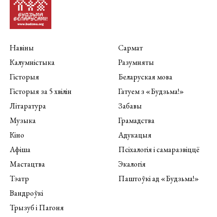
Навіны
Сармат
Калумністыка
Разумняты
Гісторыя
Беларуская мова
Гісторыя за 5 хвілін
Гатуем з «Будзьма!»
Літаратура
Забавы
Музыка
Грамадства
Кіно
Адукацыя
Афіша
Псіхалогія і самаразвіццё
Мастацтва
Экалогія
Тэатр
Паштоўкі ад «Будзьма!»
Вандроўкі
Трызуб і Пагоня