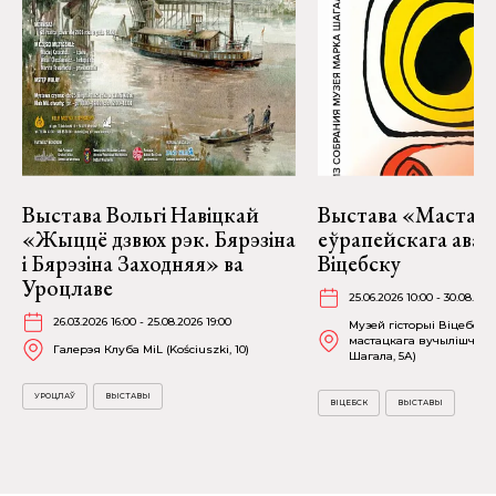
Выстава Вольгі Навіцкай
Выстава «Мастакі
«Жыццё дзвюх рэк. Бярэзіна
еўрапейскага аван
і Бярэзіна Заходняя» ва
Віцебску
Уроцлаве
25.06.2026 10:00 - 30.08.202
26.03.2026 16:00 - 25.08.2026 19:00
Музей гісторыі Віцебска
мастацкага вучылішча (в
Галерэя Клуба MiL (Kościuszki, 10)
Шагала, 5А)
УРОЦЛАЎ
ВЫСТАВЫ
ВІЦЕБСК
ВЫСТАВЫ