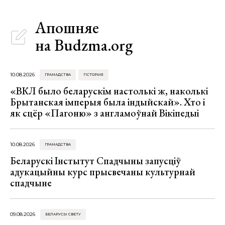
Апошняе
на Budzma.org
10.08.2026
ГРАМАДСТВА
ГІСТОРЫЯ
«ВКЛ было беларускім настолькі ж, наколькі
Брытанская імперыя была індыйскай». Хто і
як сцёр «Пагоню» з англамоўнай Вікіпедыі
10.08.2026
ГРАМАДСТВА
Беларускі Інстытут Спадчыны запусціў
адукацыйны курс прысвечаны культурнай
спадчыне
09.08.2026
БЕЛАРУСЫ СВЕТУ