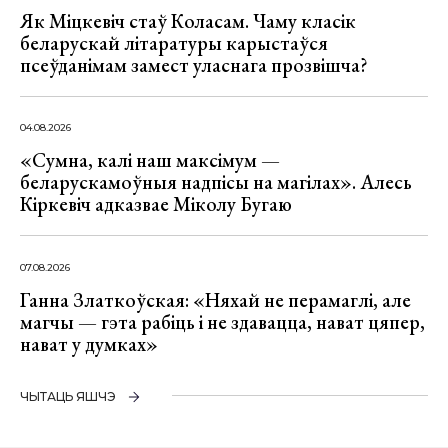
Як Міцкевіч стаў Коласам. Чаму класік
беларускай літаратуры карыстаўся
псеўданімам замест уласнага прозвішча?
04.08.2026
«Сумна, калі наш максімум —
беларускамоўныя надпісы на магілах». Алесь
Кіркевіч адказвае Міколу Бугаю
07.08.2026
Ганна Златкоўская: «Няхай не перамаглі, але
магчы — гэта рабіць і не здавацца, нават цяпер,
нават у думках»
ЧЫТАЦЬ ЯШЧЭ