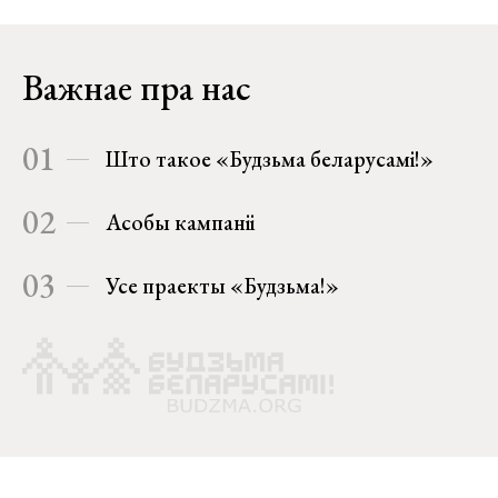
Важнае пра нас
01
Што такое «Будзьма беларусамі!»
02
Асобы кампаніі
03
Усе праекты «Будзьма!»