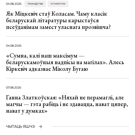
04.08.2026
ГРАМАДСТВА
ЛІТАРАТУРА
Як Міцкевіч стаў Коласам. Чаму класік
беларускай літаратуры карыстаўся
псеўданімам замест уласнага прозвішча?
04.08.2026
«Сумна, калі наш максімум —
беларускамоўныя надпісы на магілах». Алесь
Кіркевіч адказвае Міколу Бугаю
07.08.2026
Ганна Златкоўская: «Няхай не перамаглі, але
магчы — гэта рабіць і не здавацца, нават цяпер,
нават у думках»
ЧЫТАЦЬ ЯШЧЭ