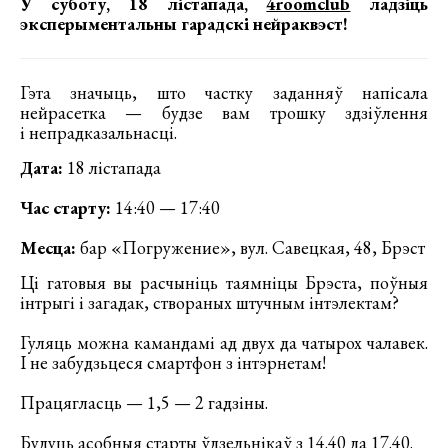
У суботу, 18 лістапада,
4roomclub
ладзіць
эксперыментальны гарадскі нейраквэст!
Гэта значыць, што частку заданняў напісала
нейрасетка — будзе вам трошку здзіўлення
і непрадказальнасці.
Дата:
18 лістапада
Час старту:
14:40 — 17:40
Месца:
бар «Погружение», вул. Савецкая, 48, Брэст
Ці гатовыя вы расчыніць таямніцы Брэста, поўныя
інтрыгі і загадак, створаных штучным інтэлектам?
Гуляць можна камандамі ад двух да чатырох чалавек.
І не забудзьцеся смартфон з інтэрнетам!
Працягласць — 1,5 — 2 гадзіны.
Будуць асобныя старты ўдзельнікаў з 14.40 да 17.40.