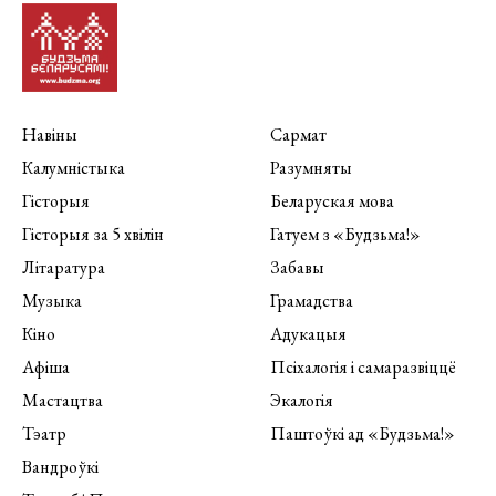
Навіны
Сармат
Калумністыка
Разумняты
Гісторыя
Беларуская мова
Гісторыя за 5 хвілін
Гатуем з «Будзьма!»
Літаратура
Забавы
Музыка
Грамадства
Кіно
Адукацыя
Афіша
Псіхалогія і самаразвіццё
Мастацтва
Экалогія
Тэатр
Паштоўкі ад «Будзьма!»
Вандроўкі