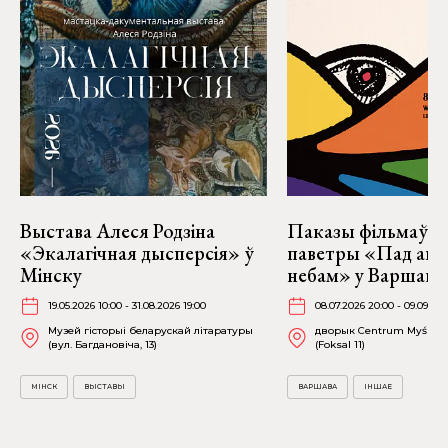
Выстава Алеся Родзіна
Паказы фільмаў н
«Экалагічная дысперсія» ў
паветры «Пад аг
Мінску
небам» у Варшаве
19.05.2026 10:00 - 31.08.2026 19:00
08.07.2026 20:00 - 09.09.20
Музей гісторыі беларускай літаратуры
дворык Centrum Myśli Ja
(вул. Багдановіча, 13)
(Foksal 11)
МІНСК
ВЫСТАВЫ
ВАРШАВА
ІНШАЕ