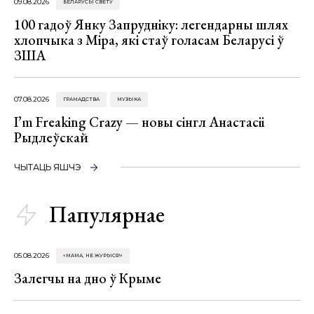
09.08.2026
БЕЛАРУСЫ СВЕТУ
100 гадоў Янку Запрудніку: легендарны шлях
хлопчыка з Міра, які стаў голасам Беларусі ў
ЗША
07.08.2026
ГРАМАДСТВА
МУЗЫКА
I’m Freaking Crazy — новы сінгл Анастасіі
Рыдлеўскай
ЧЫТАЦЬ ЯШЧЭ
Папулярнае
05.08.2026
«МАМА, НЕ ЖУРЫСЯ!»
Залегчы на дно ў Крыме