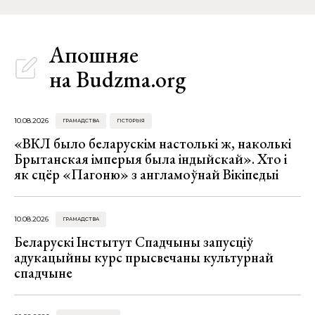
Апошняе
на Budzma.org
10.08.2026
ГРАМАДСТВА
ГІСТОРЫЯ
«ВКЛ было беларускім настолькі ж, наколькі
Брытанская імперыя была індыйскай». Хто і
як сцёр «Пагоню» з англамоўнай Вікіпедыі
10.08.2026
ГРАМАДСТВА
Беларускі Інстытут Спадчыны запусціў
адукацыйны курс прысвечаны культурнай
спадчыне