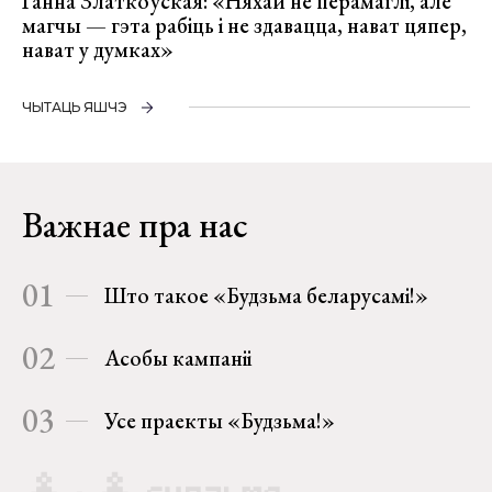
Ганна Златкоўская: «Няхай не перамаглі, але
магчы — гэта рабіць і не здавацца, нават цяпер,
нават у думках»
ЧЫТАЦЬ ЯШЧЭ
Важнае пра нас
01
Што такое «Будзьма беларусамі!»
02
Асобы кампаніі
03
Усе праекты «Будзьма!»