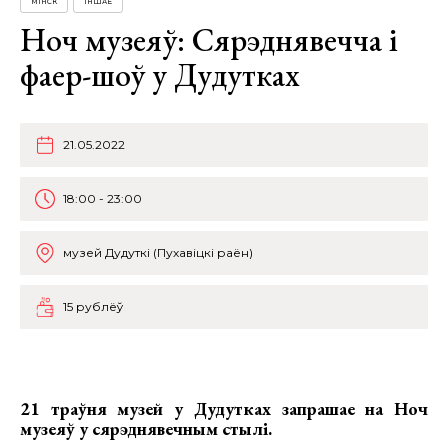
МІНСК
ІНШАЕ
Ноч музеяў: Сярэднявечча і
фаер-шоў у Дудутках
21.05.2022
18:00 - 23:00
музей Дудуткі (Пухавіцкі раён)
15 рублёў
21 траўня музей у Дудутках запрашае на Ноч
музеяў у сярэднявечным стылі.