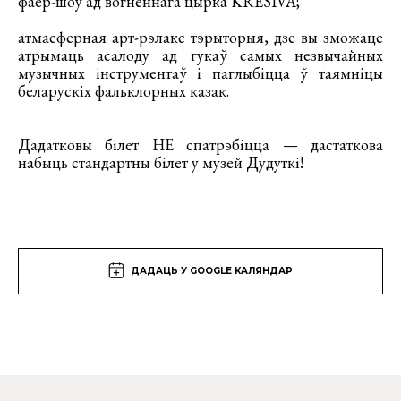
фаер-шоу ад вогненнага цырка KRESIVA;
атмасферная арт-рэлакс тэрыторыя, дзе вы зможаце
атрымаць асалоду ад гукаў самых незвычайных
музычных інструментаў і паглыбіцца ў таямніцы
беларускіх фальклорных казак.
Дадатковы білет НЕ спатрэбіцца — дастаткова
набыць стандартны білет у музей Дудуткі!
ДАДАЦЬ У GOOGLE КАЛЯНДАР