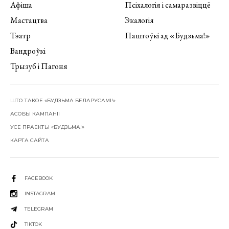
Афіша
Псіхалогія і самаразвіццё
Мастацтва
Экалогія
Тэатр
Паштоўкі ад «Будзьма!»
Вандроўкі
Трызуб і Пагоня
ШТО ТАКОЕ «БУДЗЬМА БЕЛАРУСАМІ!»
АСОБЫ КАМПАНІІ
УСЕ ПРАЕКТЫ «БУДЗЬМА!»
КАРТА САЙТА
FACEBOOK
INSTAGRAM
TELEGRAM
TIKTOK