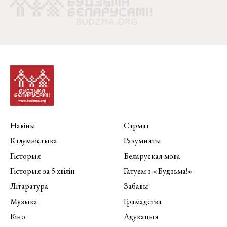
Навіны
Сармат
Калумністыка
Разумняты
Гісторыя
Беларуская мова
Гісторыя за 5 хвілін
Гатуем з «Будзьма!»
Літаратура
Забавы
Музыка
Грамадства
Кіно
Адукацыя