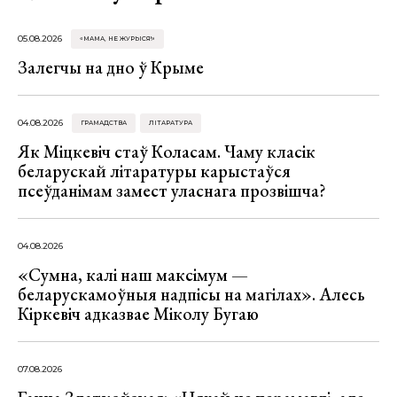
05.08.2026
«МАМА, НЕ ЖУРЫСЯ!»
Залегчы на дно ў Крыме
04.08.2026
ГРАМАДСТВА
ЛІТАРАТУРА
Як Міцкевіч стаў Коласам. Чаму класік
беларускай літаратуры карыстаўся
псеўданімам замест уласнага прозвішча?
04.08.2026
«Сумна, калі наш максімум —
беларускамоўныя надпісы на магілах». Алесь
Кіркевіч адказвае Міколу Бугаю
07.08.2026