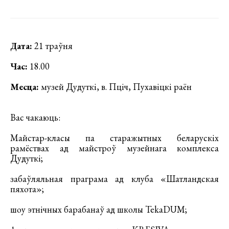
Дата:
21 траўня
Час:
18.00
Месца:
музей Дудуткі, в. Пціч, Пухавіцкі раён
Вас чакаюць:
Майстар-класы па старажытных беларускіх
рамёствах ад майстроў музейнага комплекса
Дудуткі;
забаўляльная праграма ад клуба «Шатландская
пяхота»;
шоу этнічных барабанаў ад школы TekaDUM;