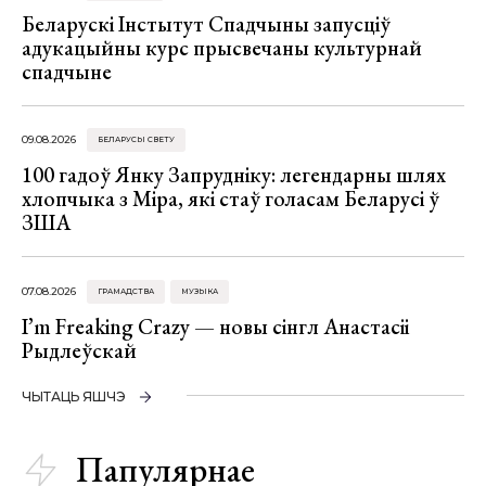
Беларускі Інстытут Спадчыны запусціў
адукацыйны курс прысвечаны культурнай
спадчыне
09.08.2026
БЕЛАРУСЫ СВЕТУ
100 гадоў Янку Запрудніку: легендарны шлях
хлопчыка з Міра, які стаў голасам Беларусі ў
ЗША
07.08.2026
ГРАМАДСТВА
МУЗЫКА
I’m Freaking Crazy — новы сінгл Анастасіі
Рыдлеўскай
ЧЫТАЦЬ ЯШЧЭ
Папулярнае