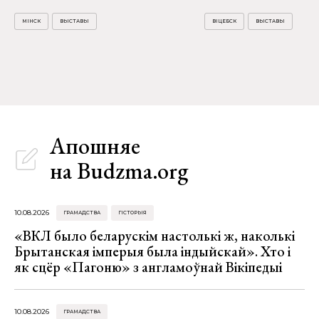
МІНСК
ВЫСТАВЫ
ВІЦЕБСК
ВЫСТАВЫ
Апошняе
на Budzma.org
10.08.2026
ГРАМАДСТВА
ГІСТОРЫЯ
«ВКЛ было беларускім настолькі ж, наколькі
Брытанская імперыя была індыйскай». Хто і
як сцёр «Пагоню» з англамоўнай Вікіпедыі
10.08.2026
ГРАМАДСТВА