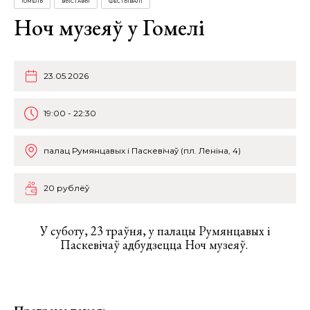
ГОМЕЛЬ
ВЫСТАВЫ
ФЕСТЫВАЛІ
Ноч музеяў у Гомелі
23.05.2026
19:00 - 22:30
палац Румянцавых і Паскевічаў (пл. Леніна, 4)
20 рублёў
У суботу, 23 траўня, у палацы Румянцавых і
Паскевічаў адбудзецца Ноч музеяў.