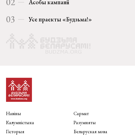
02
Асобы кампаніі
03
Усе праекты «Будзьма!»
Навіны
Сармат
Калумністыка
Разумняты
Гісторыя
Беларуская мова