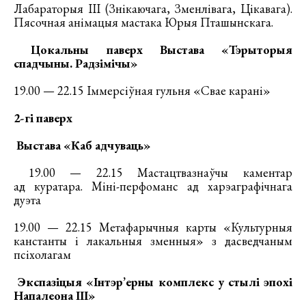
Лабараторыя ІІІ (Знікаючага, Зменлівага, Цікавага).
Пясочная анімацыя мастака Юрыя Пташынскага.
Цокальны паверх Выстава «Тэрыторыя
спадчыны. Радзімічы»
19.00 — 22.15 Іммерсіўная гульня «Свае карані»
2-гі паверх
Выстава «Каб адчуваць»
19.00 — 22.15 Мастацтвазнаўчы каментар
ад куратара. Міні-перфоманс ад харэаграфічнага
дуэта
19.00 — 22.15 Метафарычныя карты «Культурныя
канстанты і лакальныя зменныя» з дасведчаным
псіхолагам
Экспазіцыя «Інтэр’ерны комплекс у стылі эпохі
Напалеона III»