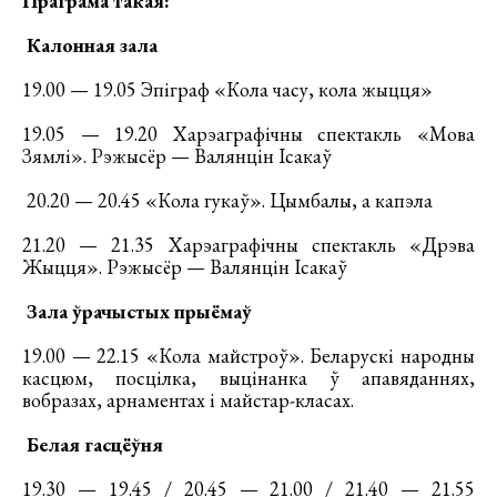
Праграма такая:
Калонная зала
19.00 — 19.05 Эпіграф «Кола часу, кола жыцця»
19.05 — 19.20 Харэаграфічны спектакль «Мова
Зямлі». Рэжысёр — Валянцін Ісакаў
20.20 — 20.45 «Кола гукаў». Цымбалы, а капэла
21.20 — 21.35 Харэаграфічны спектакль «Дрэва
Жыцця». Рэжысёр — Валянцін Ісакаў
Зала ўрачыстых прыёмаў
19.00 — 22.15 «Кола майстроў». Беларускі народны
касцюм, посцілка, выцінанка ў апавяданнях,
вобразах, арнаментах і майстар-класах.
Белая гасцёўня
19.30 — 19.45 / 20.45 — 21.00 / 21.40 — 21.55