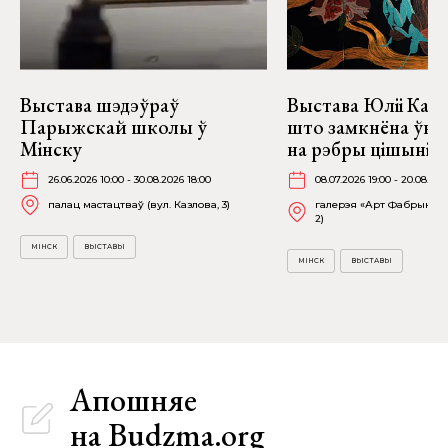
Выстава шэдэўраў
Выстава Юліі Качу
Парыжскай школы ў
што замкнёна ўнут
Мінску
на рэбры цішыні» 
26.06.2026 10:00 - 30.08.2026 18:00
08.07.2026 19:00 - 20.08.202
палац мастацтваў (вул. Казлова, 3)
галерэя «Арт Фабрыка» (
2)
МІНСК
ВЫСТАВЫ
МІНСК
ВЫСТАВЫ
Апошняе
на Budzma.org