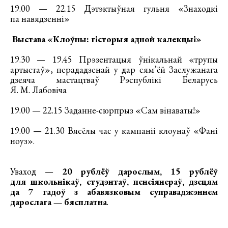
19.00 — 22.15 Дэтэктыўная гульня «Знаходкі
па навядзенні»
Выстава «Клоўны: гісторыя адной калекцыі»
19.30 — 19.45 Прэзентацыя ўнікальнай «трупы
артыстаў», перададзенай у дар сям’ёй Заслужанага
дзеяча мастацтваў Рэспублікі Беларусь
Я. М. Лабовіча
19.00 — 22.15 Заданне-сюрпрыз «Сам вінаваты!»
19.00 — 21.30 Вясёлы час у кампаніі клоунаў «Фані
ноуз».
Уваход —
20 рублёў дарослым, 15 рублёў
для школьнікаў, студэнтаў, пенсіянераў, дзецям
да 7 гадоў з абавязковым суправаджэннем
дарослага — бясплатна
.