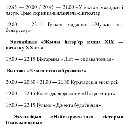
19.45 — 20.00 / 20.45 — 21.00 «У віхуры мелодый і
часу». Трыо скрыпка-віяланчэль-сінтэзатар
19.00 — 22.15 Гульня маджонг «Музыка па-
беларуску»
Экспазіцыя «Жылы інтэр’ер канца XIX —
пачатку XX ст.»
19.00 — 22.15 Віктарына «Ліст — справа тонкая»
Выстава «З чаго гэта пабудавана?»
20.00 — 20.30 / 21.00 — 21.30 Куратарскія экскурсіі
19.00 — 22.15 Квест-даследаванне «Па цаглінцы»
19.00 — 22.15 Гульня «Джэнга будаўнічая»
Экспазіцыя «Найстаражытная гісторыя
Гомельшчыны»