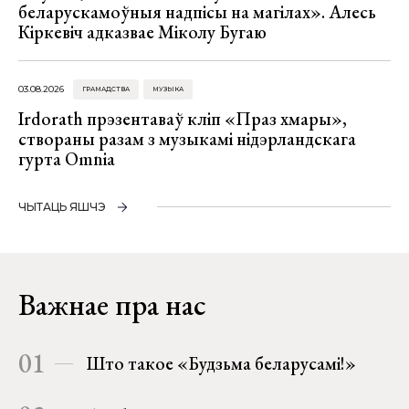
беларускамоўныя надпісы на магілах». Алесь
Кіркевіч адказвае Міколу Бугаю
03.08.2026
ГРАМАДСТВА
МУЗЫКА
Irdorath прэзентаваў кліп «Праз хмары»,
створаны разам з музыкамі нідэрландскага
гурта Omnia
ЧЫТАЦЬ ЯШЧЭ
Важнае пра нас
01
Што такое «Будзьма беларусамі!»