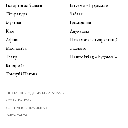
Гісторыя за 5 хвілін
Гатуем з «Будзьма!»
Літаратура
Забавы
Музыка
Грамадства
Кіно
Адукацыя
Афіша
Псіхалогія і самаразвіццё
Мастацтва
Экалогія
Тэатр
Паштоўкі ад «Будзьма!»
Вандроўкі
Трызуб і Пагоня
ШТО ТАКОЕ «БУДЗЬМА БЕЛАРУСАМІ!»
АСОБЫ КАМПАНІІ
УСЕ ПРАЕКТЫ «БУДЗЬМА!»
КАРТА САЙТА