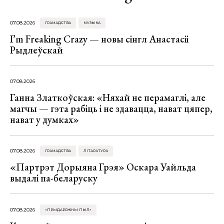
07.08.2026
ГРАМАДСТВА
МУЗЫКА
I’m Freaking Crazy — новы сінгл Анастасіі
Рыдлеўскай
07.08.2026
Ганна Златкоўская: «Няхай не перамаглі, але
магчы — гэта рабіць і не здавацца, нават цяпер,
нават у думках»
07.08.2026
ГРАМАДСТВА
ЛІТАРАТУРА
«Партрэт Дорыяна Грэя» Оскара Уайльда
выдалі па-беларуску
07.08.2026
«ПРЫДАРОЖНЫ ПЫЛ»