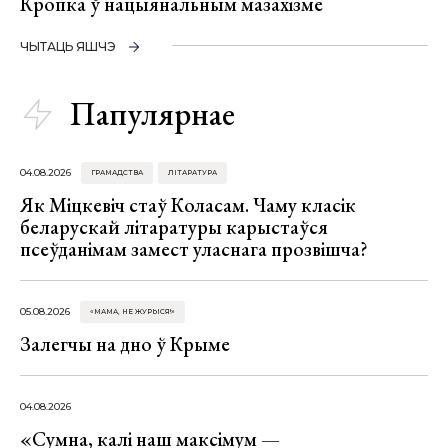
Кропка ў нацыянальным мазахізме
ЧЫТАЦЬ ЯШЧЭ
Папулярнае
04.08.2026
ГРАМАДСТВА
ЛІТАРАТУРА
Як Міцкевіч стаў Коласам. Чаму класік
беларускай літаратуры карыстаўся
псеўданімам замест уласнага прозвішча?
05.08.2026
«МАМА, НЕ ЖУРЫСЯ!»
Залегчы на дно ў Крыме
04.08.2026
«Сумна, калі наш максімум —