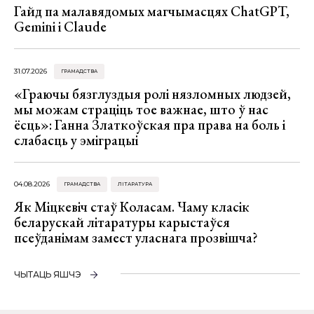
Гайд па малавядомых магчымасцях ChatGPT,
Gemini і Claude
31.07.2026
ГРАМАДСТВА
«Граючы бязглуздыя ролі нязломных людзей,
мы можам страціць тое важнае, што ў нас
ёсць»: Ганна Златкоўская пра права на боль і
слабасць у эміграцыі
04.08.2026
ГРАМАДСТВА
ЛІТАРАТУРА
Як Міцкевіч стаў Коласам. Чаму класік
беларускай літаратуры карыстаўся
псеўданімам замест уласнага прозвішча?
ЧЫТАЦЬ ЯШЧЭ