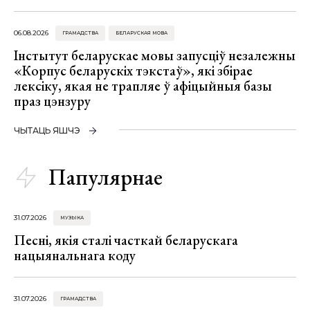
06.08.2026
ГРАМАДСТВА
БЕЛАРУСКАЯ МОВА
Інстытут беларускае мовы запусціў незалежны
«Корпус беларускіх тэкстаў», які збірае
лексіку, якая не трапляе ў афіцыйныя базы
праз цэнзуру
ЧЫТАЦЬ ЯШЧЭ
Папулярнае
31.07.2026
МУЗЫКА
Песні, якія сталі часткай беларускага
нацыянальнага коду
31.07.2026
ГРАМАДСТВА