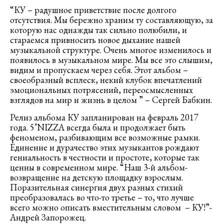
“КУ – радушное приветствие после долгого
отсутствия. Мы бережно храним ту составляющую, за
которую нас однажды так сильно полюбили, и
стараемся привносить новое дыхание нашей
музыкальной структуре. Очень многое изменилось и
появилось в музыкальном мире. Мы все это слышим,
видим и пропускаем через себя. Этот альбом –
своеобразный всплеск, некий клубок впечатлений
эмоциональных потрясений, переосмысленных
взглядов на мир и жизнь в целом ” – Сергей Бабкин.
Релиз альбома КУ запланирован на февраль 2017
года. 5’NIZZA всегда была и продолжает быть
феноменом, разбивающим все возможные рамки.
Единение и дурачество этих музыкантов рождают
гениальность в честности и простоте, которые так
ценны в современном мире. “Наш 3-й альбом-
возвращение на детскую площадку взрослым.
Поразительная синергия двух разных стихий
преобразовалась во что-то третье – то, что лучше
всего можно описать вместительным словом – КУ!”-
Андрей Запорожец.