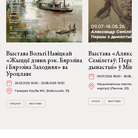
Выстава Вольгі Навіцкай
Выстава «Алякса
«Жыццё дзвюх рэк. Бярэзіна
Семілетаў: Першы
і Бярэзіна Заходняя» ва
дынастыі» ў Мінс
Уроцлаве
09.07.2026 18:00 - 18.08.202
26.03.2026 16:00 - 25.08.2026 19:00
Нацыянальны мастацкі м
корпус) (Леніна, 20)
Галерэя Клуба MiL (Kościuszki, 10)
МІНСК
ВЫСТАВЫ
УРОЦЛАЎ
ВЫСТАВЫ