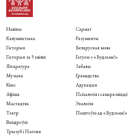
Навіны
Сармат
Калумністыка
Разумняты
Гісторыя
Беларуская мова
Гісторыя за 5 хвілін
Гатуем з «Будзьма!»
Літаратура
Забавы
Музыка
Грамадства
Кіно
Адукацыя
Афіша
Псіхалогія і самаразвіццё
Мастацтва
Экалогія
Тэатр
Паштоўкі ад «Будзьма!»
Вандроўкі
Трызуб і Пагоня