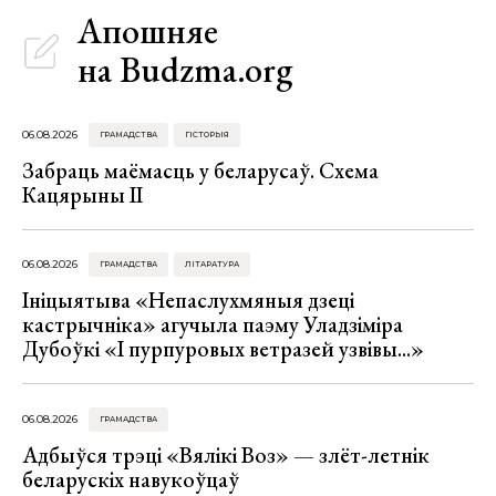
Апошняе
на Budzma.org
06.08.2026
ГРАМАДСТВА
ГІСТОРЫЯ
Забраць маёмасць у беларусаў. Схема
Кацярыны ІІ
06.08.2026
ГРАМАДСТВА
ЛІТАРАТУРА
Ініцыятыва «Непаслухмяныя дзеці
кастрычніка» агучыла паэму Уладзіміра
Дубоўкі «І пурпуровых ветразей узвівы...»
06.08.2026
ГРАМАДСТВА
Адбыўся трэці «Вялікі Воз» — злёт-летнік
беларускіх навукоўцаў