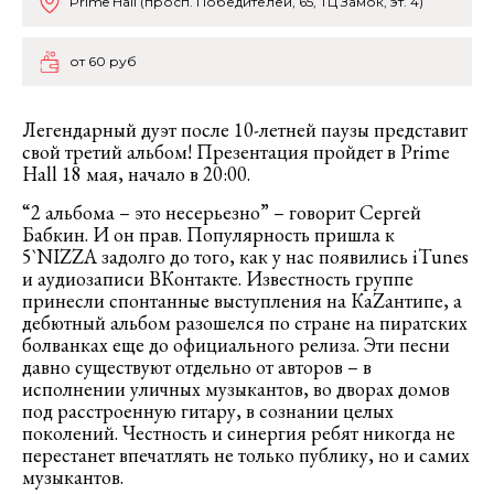
Prime Hall (просп. Победителей, 65, ТЦ Замок, эт. 4)
от 60 руб
Легендарный дуэт после 10-летней паузы представит
свой третий альбом! Презентация пройдет в Prime
Hall 18 мая, начало в 20:00.
“2 альбома – это несерьезно” – говорит Сергей
Бабкин. И он прав. Популярность пришла к
5`NIZZA задолго до того, как у нас появились iTunes
и аудиозаписи ВКонтакте. Известность группе
принесли спонтанные выступления на КаZантипе, а
дебютный альбом разошелся по стране на пиратских
болванках еще до официального релиза. Эти песни
давно существуют отдельно от авторов – в
исполнении уличных музыкантов, во дворах домов
под расстроенную гитару, в сознании целых
поколений. Честность и синергия ребят никогда не
перестанет впечатлять не только публику, но и самих
музыкантов.