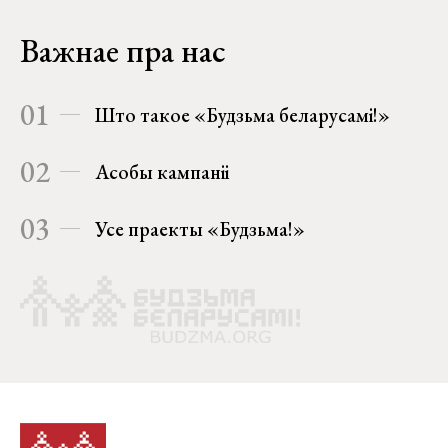
Важнае пра нас
01
Што такое «Будзьма беларусамі!»
02
Асобы кампаніі
03
Усе праекты «Будзьма!»