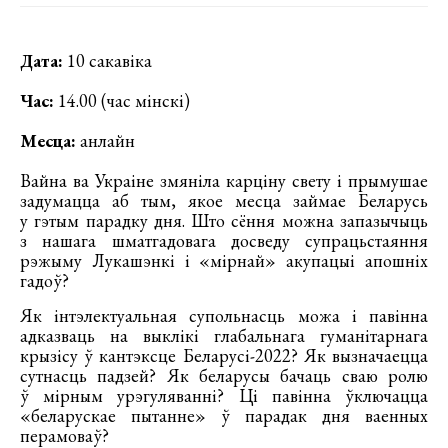
Дата:
10 сакавіка
Час:
14.00 (час мінскі)
Месца:
анлайн
Вайна ва Украіне змяніла карціну свету і прымушае
задумацца аб тым, якое месца займае Беларусь
у гэтым парадку дня. Што сёння можна запазычыць
з нашага шматгадовага досведу супрацьстаяння
рэжыму Лукашэнкі і «мірнай» акупацыі апошніх
гадоў?
Як інтэлектуальная супольнасць можа і павінна
адказваць на выклікі глабальнага гуманітарнага
крызісу ў кантэксце Беларусі-2022? Як вызначаецца
сутнасць падзей? Як беларусы бачаць сваю ролю
ў мірным урэгуляванні? Ці павінна ўключацца
«беларускае пытанне» ў парадак дня ваенных
перамоваў?