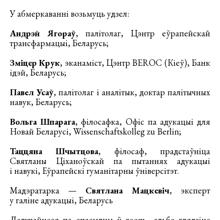
У абмеркаванні возьмуць удзел:
Андрэй Ягораў
, палітолаг, Цэнтр еўрапейскай
трансфармацыі, Беларусь;
Зміцер Крук
, эканаміст, Цэнтр BEROC (Кіеў), Банк
ідэй, Беларусь;
Павел Усаў
, палітолаг і аналітык, доктар палітычных
навук, Беларусь;
Вольга Шпарага
, філосафка, Офіс па адукацыі для
Новай Беларусі, Wissenschaftskolleg zu Berlin;
Таццяна Шчытцова
, філосаф, прадстаўніца
Святланы Ціханоўскай па пытаннях адукацыі
і навукі, Еўрапейскі гуманітарны ўніверсітэт.
Мадэратарка —
Святлана Мацкевіч
, эксперт
у галіне адукацыі, Беларусь
Далучайцеся па спасылцы ў
zoom
альбо глядзіце