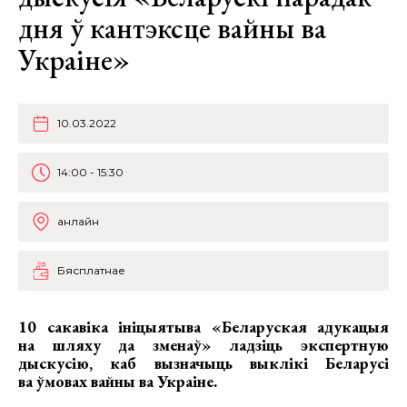
дня ў кантэксце вайны ва
Украіне»
10.03.2022
14:00 - 15:30
анлайн
Бясплатнае
10 сакавіка ініцыятыва «Беларуская адукацыя
на шляху да зменаў» ладзіць экспертную
дыскусію, каб вызначыць выклікі Беларусі
ва ўмовах вайны ва Украіне.