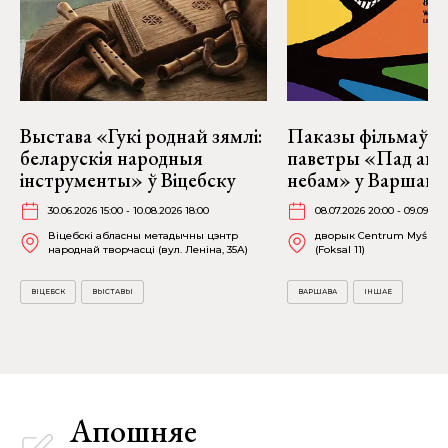
Выстава «Гукі роднай зямлі:
Паказы фільмаў н
беларускія народныя
паветры «Пад аг
інструменты» ў Віцебску
небам» у Варшаве
30.06.2026 15:00 - 10.08.2026 18:00
08.07.2026 20:00 - 09.09.20
Віцебскі абласны метадычны цэнтр
дворык Centrum Myśli Ja
народнай творчасці (вул. Леніна, 35А)
(Foksal 11)
ВІЦЕБСК
ВЫСТАВЫ
ВАРШАВА
ІНШАЕ
Апошняе