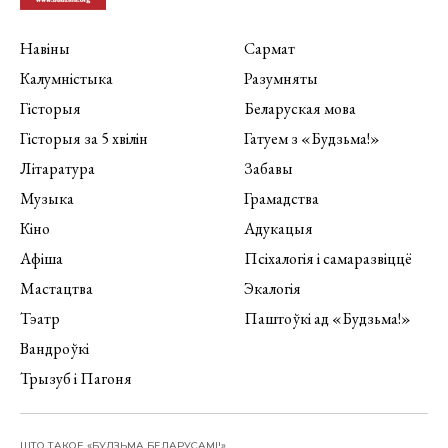
Навіны
Сармат
Калумністыка
Разумняты
Гісторыя
Беларуская мова
Гісторыя за 5 хвілін
Гатуем з «Будзьма!»
Літаратура
Забавы
Музыка
Грамадства
Кіно
Адукацыя
Афіша
Псіхалогія і самаразвіццё
Мастацтва
Экалогія
Тэатр
Паштоўкі ад «Будзьма!»
Вандроўкі
Трызуб і Пагоня
ШТО ТАКОЕ «БУДЗЬМА БЕЛАРУСАМІ!»