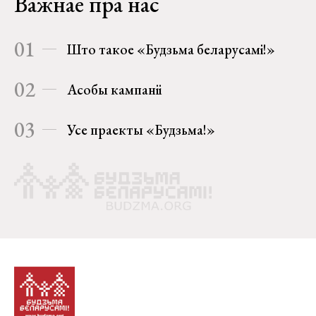
Важнае пра нас
01
Што такое «Будзьма беларусамі!»
02
Асобы кампаніі
03
Усе праекты «Будзьма!»