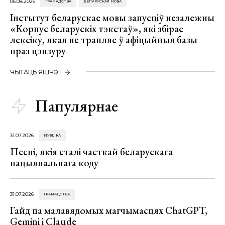
06.08.2026
ГРАМАДСТВА
БЕЛАРУСКАЯ МОВА
Інстытут беларускае мовы запусціў незалежны
«Корпус беларускіх тэкстаў», які збірае
лексіку, якая не трапляе ў афіцыйныя базы
праз цэнзуру
ЧЫТАЦЬ ЯШЧЭ
Папулярнае
31.07.2026
МУЗЫКА
Песні, якія сталі часткай беларускага
нацыянальнага коду
31.07.2026
ГРАМАДСТВА
Гайд па малавядомых магчымасцях ChatGPT,
Gemini і Claude