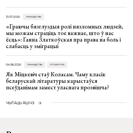
31.07.2026
ГРАМАДСТВА
«Граючы бязглуздыя ролі нязломных людзей,
мы можам страціць тое важнае, што ў нас
ёсць»: Ганна Златкоўская пра права на боль і
слабасць у эміграцыі
04.08.2026
ГРАМАДСТВА
ЛІТАРАТУРА
Як Міцкевіч стаў Коласам. Чаму класік
беларускай літаратуры карыстаўся
псеўданімам замест уласнага прозвішча?
ЧЫТАЦЬ ЯШЧЭ