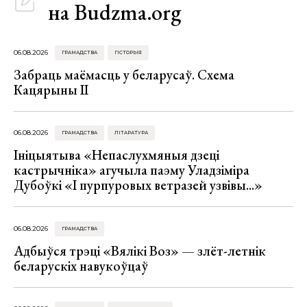
на Budzma.org
06.08.2026
ГРАМАДСТВА
ГІСТОРЫЯ
Забраць маёмасць у беларусаў. Схема
Кацярыны ІІ
06.08.2026
ГРАМАДСТВА
ЛІТАРАТУРА
Ініцыятыва «Непаслухмяныя дзеці
кастрычніка» агучыла паэму Уладзіміра
Дубоўкі «І пурпуровых ветразей узвівы...»
06.08.2026
ГРАМАДСТВА
Адбыўся трэці «Вялікі Воз» — злёт-летнік
беларускіх навукоўцаў