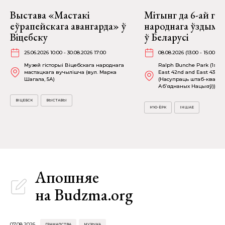
Выстава «Мастакі
Мітынг да 6-ай га
еўрапейскага авангарда» ў
народнага ўздыму 
Віцебску
ў Беларусі
25.06.2026 10:00 - 30.08.2026 17:00
08.08.2026 (13:00 - 15:00)
Музей гісторыі Віцебскага народнага
Ralph Bunche Park (1st 
мастацкага вучылішча (вул. Марка
East 42nd and East 43rd S
Шагала, 5А)
(Насупраць штаб-кватэр
Аб’яднаных Нацыяў))
ВІЦЕБСК
ВЫСТАВЫ
Н'Ю-ЁРК
ІНШАЕ
Апошняе
на Budzma.org
07.08.2026
ГРАМАДСТВА
МУЗЫКА