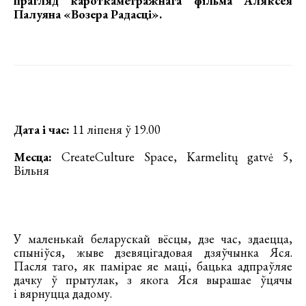
прагляд кароткаметражнага фільма Аляксея
Палуяна «Возера Радасці»
.
Дата і час:
11 ліпеня ў 19.00
Месца:
CreateCulture Space, Karmelitų gatvė 5,
Вільня
У маленькай беларускай вёсцы, дзе час, здаецца,
спыніўся, жыве дзевяцігадовая дзяўчынка Яся.
Пасля таго, як памірае яе маці, бацька адпраўляе
дачку ў прытулак, з якога Яся вырашае ўцячы
і вярнуцца дадому.