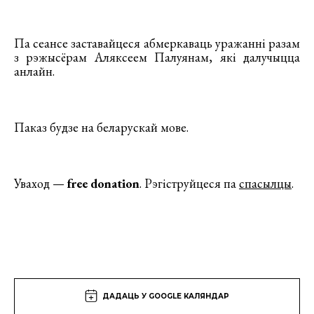
Па сеансе заставайцеся абмеркаваць уражанні разам
з рэжысёрам Аляксеем Палуянам, які далучыцца
анлайн.
Паказ будзе на беларускай мове.
Уваход —
free donation
. Рэгіструйцеся па
спасылцы
.
ДАДАЦЬ У GOOGLE КАЛЯНДАР