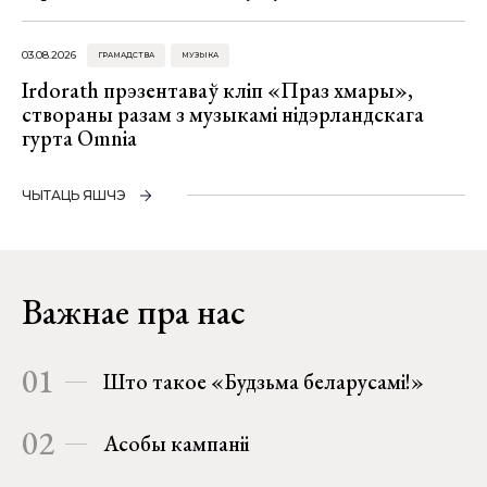
03.08.2026
ГРАМАДСТВА
МУЗЫКА
Irdorath прэзентаваў кліп «Праз хмары»,
створаны разам з музыкамі нідэрландскага
гурта Omnia
ЧЫТАЦЬ ЯШЧЭ
Важнае пра нас
01
Што такое «Будзьма беларусамі!»
02
Асобы кампаніі