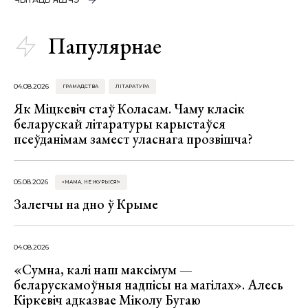
Папулярнае
04.08.2026
ГРАМАДСТВА
ЛІТАРАТУРА
Як Міцкевіч стаў Коласам. Чаму класік
беларускай літаратуры карыстаўся
псеўданімам замест уласнага прозвішча?
05.08.2026
«МАМА, НЕ ЖУРЫСЯ!»
Залегчы на дно ў Крыме
04.08.2026
«Сумна, калі наш максімум —
беларускамоўныя надпісы на магілах». Алесь
Кіркевіч адказвае Міколу Бугаю