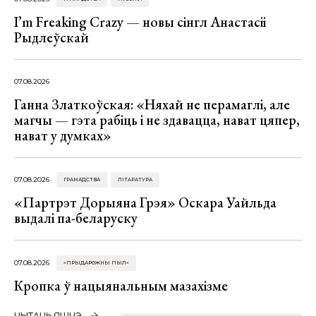
I’m Freaking Crazy — новы сінгл Анастасіі
Рыдлеўскай
07.08.2026
Ганна Златкоўская: «Няхай не перамаглі, але
магчы — гэта рабіць і не здавацца, нават цяпер,
нават у думках»
07.08.2026
ГРАМАДСТВА
ЛІТАРАТУРА
«Партрэт Дорыяна Грэя» Оскара Уайльда
выдалі па-беларуску
07.08.2026
«ПРЫДАРОЖНЫ ПЫЛ»
Кропка ў нацыянальным мазахізме
ЧЫТАЦЬ ЯШЧЭ