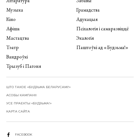
Літаратура
Забавы
Музыка
Грамадства
Кіно
Адукацыя
Афіша
Псіхалогія і самаразвіццё
Мастацтва
Экалогія
Тэатр
Паштоўкі ад «Будзьма!»
Вандроўкі
Трызуб і Пагоня
ШТО ТАКОЕ «БУДЗЬМА БЕЛАРУСАМІ!»
АСОБЫ КАМПАНІІ
УСЕ ПРАЕКТЫ «БУДЗЬМА!»
КАРТА САЙТА
FACEBOOK