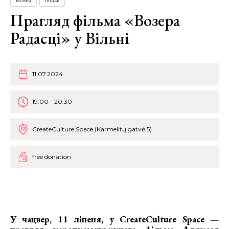
ВІЛЬНЯ
ІНШАЕ
Прагляд фільма «Возера
Радасці» у Вільні
11.07.2024
19:00 - 20:30
CreateCulture Space (Karmelitų gatvė 5)
free donation
У чацвер, 11 ліпеня, у CreateCulture Space —