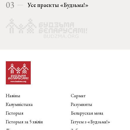
03
Усе праекты «Будзьма!»
Навіны
Сармат
Калумністыка
Разумняты
Гісторыя
Беларуская мова
Гісторыя за 5 хвілін
Гатуем з «Будзьма!»