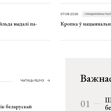
07.08.2026
«ПРЫДАРОЖНЫ ПЫЛ
льда выдалі па-
Кропка ў нацыянальн
Важнае
ЧЫТАЦЬ ЯШЧЭ
Ш
01
ік беларускай
б