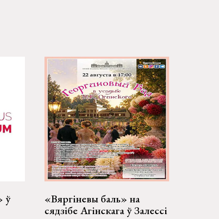
» ў
«Вяргіневы баль» на
сядзібе Агінскага ў Залессі