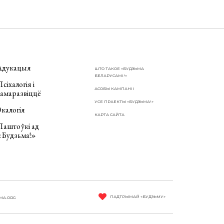
Адукацыя
ШТО ТАКОЕ «БУДЗЬМА
БЕЛАРУСАМІ!»
сіхалогія і
АСОБЫ КАМПАНІІ
самаразвіццё
УСЕ ПРАЕКТЫ «БУДЗЬМА!»
калогія
КАРТА САЙТА
Паштоўкі ад
«Будзьма!»
ПАДТРЫМАЙ «БУДЗЬМУ»
MA.ORG