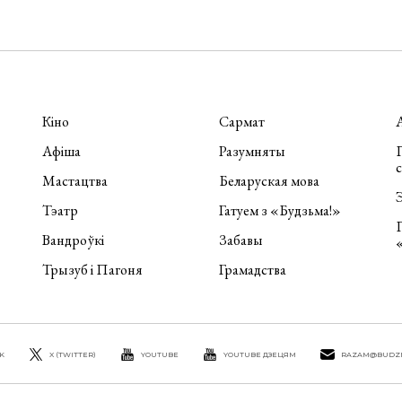
Кіно
Сармат
Афіша
Разумняты
П
Мастацтва
Беларуская мова
Э
Тэатр
Гатуем з «Будзьма!»
Вандроўкі
Забавы
Трызуб і Пагоня
Грамадства
K
X (TWITTER)
YOUTUBE
YOUTUBE ДЗЕЦЯМ
RAZAM@BUDZ