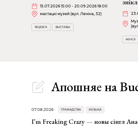
знікл
15.07.2026 15:00 - 20.09.2026 18:00
23.
мастацкі музей (вул. Леніна, 32)
Муз
(ву
ВІЦЕБСК
ВЫСТАВЫ
МІНСК
Апошняе
на Bu
07.08.2026
ГРАМАДСТВА
МУЗЫКА
I’m Freaking Crazy — новы сінгл Ана