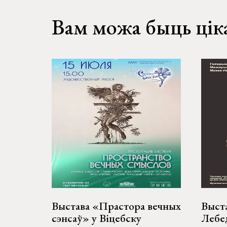
Вам можа быць цік
Выстава «Прастора вечных
Выста
сэнсаў» у Віцебску
Лебед