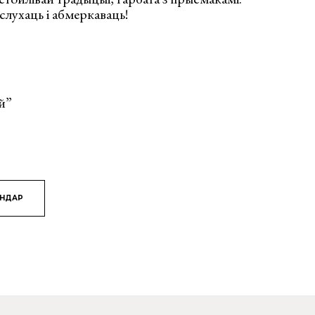
слухаць і абмеркаваць!
й”
ЯНДАР