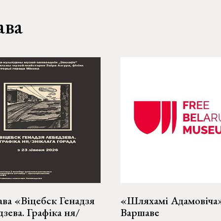
ава
ва «Віцебск Генадзя
«Шляхамі Адамовіча
зева. Графіка ня/
Варшаве