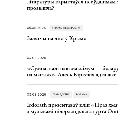
літаратуры карыстаўся псеўданімам 
прозвішча?
05.08.2026
«МАМА, НЕ ЖУРЫСЯ!»
Залегчы на дно ў Крыме
04.08.2026
«Сумна, калі наш максімум — белар
на магілах». Алесь Кіркевіч адказва
03.08.2026
ГРАМАДСТВА
МУЗЫКА
Irdorath прэзентаваў кліп «Праз хм
з музыкамі нідэрландскага гурта Om