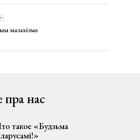
»
ым мазахізме
 пра нас
то такое «Будзьма
еларусамі!»