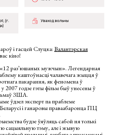
; (г.
Уваход вольны
ь)
ароў і гасцей Слуцка:
Валантэрская
вас кіно!
м «12 раз’юшаных мужчын». Легендарная
аблему каштоўнасці чалавечага жыцця ў
отнага пакарання, як феномена ў
 у 2007 годзе гэты фільм быў унесены ў
льмаў ЗША.
ыме ўдзел эксперт па праблеме
 Беларусі і ганаровы праваабаронца ПЦ
.
рыемства будзе ўяўляць сабой ня толькі
ую сацыяльную тэму, але і жывую
ўстойлівай традыцыі, гарбата з прысмакамi.