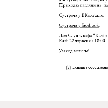
Прыходзь паглядзець, па
Сустрэча ў ВКонтакте.
Сустрэча ў facebook
.
Дзе: Слуцк, кафэ “Калізе
Калі: 22 чэрвеня а 18:00
Уваход вольны!
ДАДАЦЬ У GOOGLE КАЛ