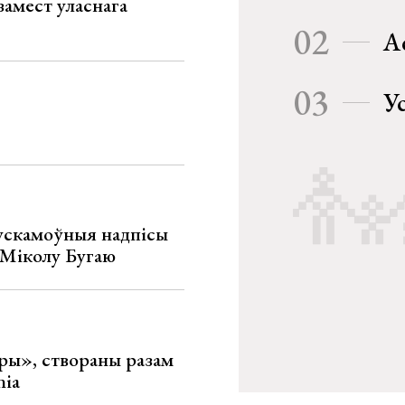
замест уласнага
02
А
03
У
ускамоўныя надпісы
е Міколу Бугаю
ары», створаны разам
nia