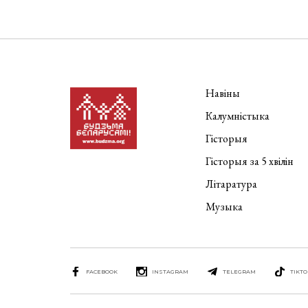
Навіны
Калумністыка
Гісторыя
Гісторыя за 5 хвілін
Літаратура
Музыка
FACEBOOK
INSTAGRAM
TELEGRAM
TIKTO