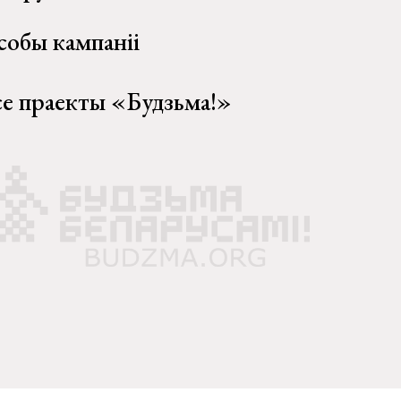
собы кампаніі
се праекты «Будзьма!»