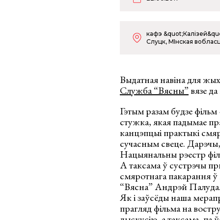
кафэ &quot;Калізей&quot
Слуцк, МІнская вобласц
Выдатная навіна для жых
Служба “Вясны”
вязе да 
Гэтым разам будзе філь
стужка, якая падымае пр
канцэпцыі практыкі смяр
сучасным свеце. Дарэчы,
Нацыянальны рэестр фі
А таксама ў сустрэчы пр
смяротнага пакарання ў
“Вясна
” Андрэй Палуда
Як і заўсёды наша мерап
прагляд фільма на востр
дыскусію, а таксама, па 