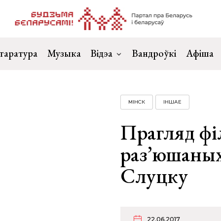
таратура
Музыка
Відэа
Вандроўкі
Афіша
МІНСК
ІНШАЕ
Прагляд фі
раз’юшаны
Слуцку
22.06.2017