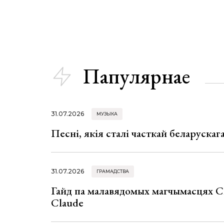
Папулярнае
31.07.2026
МУЗЫКА
Песні, якія сталі часткай беларуска
31.07.2026
ГРАМАДСТВА
Гайд па малавядомых магчымасцях C
Claude