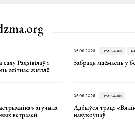
dzma.org
06.08.2026
ГРАМАДСТВА
ГІС
 саду Радзівілаў і
Забраць маёмасць у б
юць элітнае жыллё
06.08.2026
ГРАМАДСТВА
астрычніка» агучыла
Адбыўся трэці «Вялік
овых ветразей
навукоўцаў