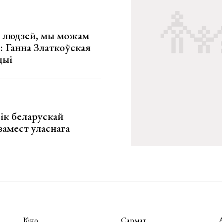
х людзей, мы можам
»: Ганна Златкоўская
цыі
ік беларускай
замест уласнага
Кіно
Сармат