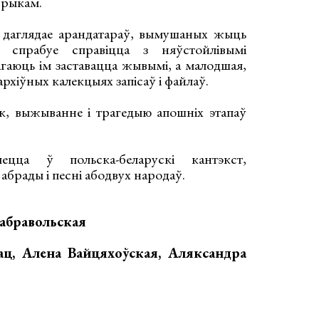
 рыкам.
 ​​даглядае арандатараў, вымушаных жыць
 спрабуе справіцца з няўстойлівымі
магаюць ім заставацца жывымі, а малодшая,
 архіўных калекцыях запісаў і файлаў.
ак, выжыванне і трагедыю апошніх этапаў
цца ў польска-беларускі кантэкст,
абрады і песні абодвух народаў.
абравольская
ац, Алена Вайцяхоўская, Аляксандра