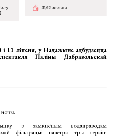
ltury
31,62 злотага
)
0 і 11 ліпеня, у Надажыне адбудзецца
пектакля Паліны Дабравольскай
2 ночы.
ынку з замкнёным водаправодам
тэмай фільтрацыі паветра тры гераіні