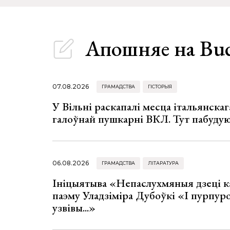
Апошняе
на Bu
07.08.2026
ГРАМАДСТВА
ГІСТОРЫЯ
У Вільні раскапалі месца італьянскага
галоўнай пушкарні ВКЛ. Тут пабуду
06.08.2026
ГРАМАДСТВА
ЛІТАРАТУРА
Ініцыятыва «Непаслухмяныя дзеці к
паэму Уладзіміра Дубоўкі «І пурпур
узвівы...»