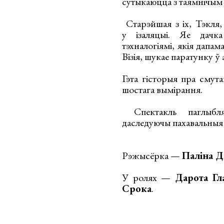
сутыкаюцца з таямнічым
Старэйшая з іх, Тэкля,
у ізаляцыі. Яе дачка
тэхналогіямі, якія дапа
Візія, шукае паратунку ў
Гэта гісторыя пра смут
шостага вымірання.
Спектакль паглыбляе
даследуючы пахавальныя 
Рэжысёрка —
Паліна Д
У ролях —
Дарота Гл
Срока
.