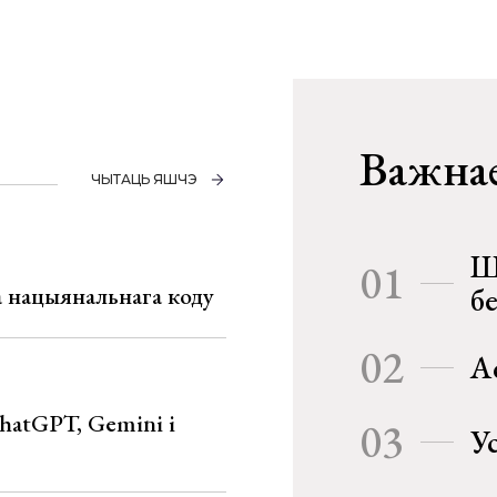
Важнае
ЧЫТАЦЬ ЯШЧЭ
Ш
01
га нацыянальнага коду
б
02
А
hatGPT, Gemini і
03
У