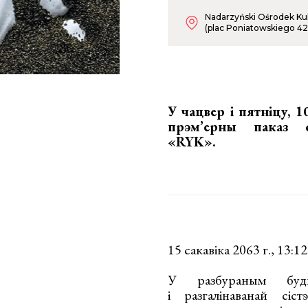
Nadarzyński Ośrodek Ku
(plac Poniatowskiego 42
У чацвер і пятніцу, 1
прэм’ерны паказ с
«RYK»
.
15 сакавіка 2063 г., 13:1
У разбураным буд
і разгалінаванай сіс