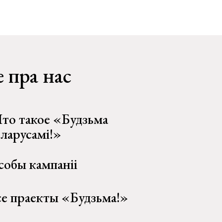
 пра нас
то такое «Будзьма
еларусамі!»
собы кампаніі
се праекты «Будзьма!»