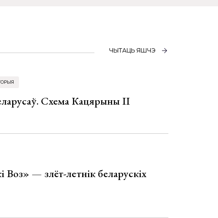
ЧЫТАЦЬ ЯШЧЭ
ТОРЫЯ
еларусаў. Схема Кацярыны ІІ
і Воз» — злёт-летнік беларускіх