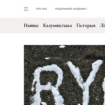
ПРА НАС
ПАДТРЫМАЙ «БУДЗЬМУ»
Навіны
Калумністыка
Гісторыя
Лі