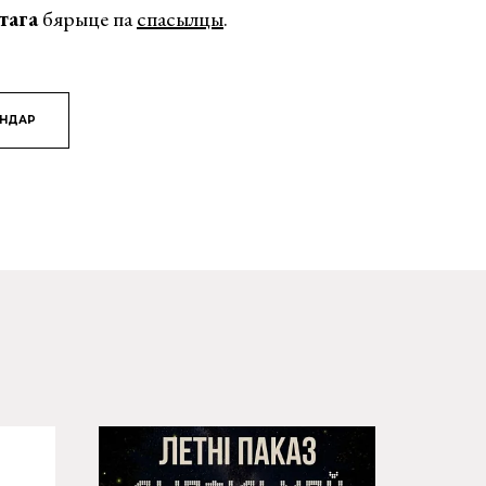
тага
бярыце па
спасылцы
.
ЯНДАР