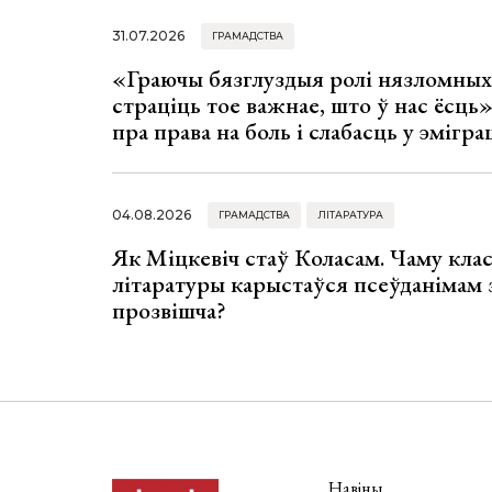
31.07.2026
ГРАМАДСТВА
«Граючы бязглуздыя ролі нязломны
страціць тое важнае, што ў нас ёсць
пра права на боль і слабасць у эмігра
04.08.2026
ГРАМАДСТВА
ЛІТАРАТУРА
Як Міцкевіч стаў Коласам. Чаму клас
літаратуры карыстаўся псеўданімам 
прозвішча?
Навіны